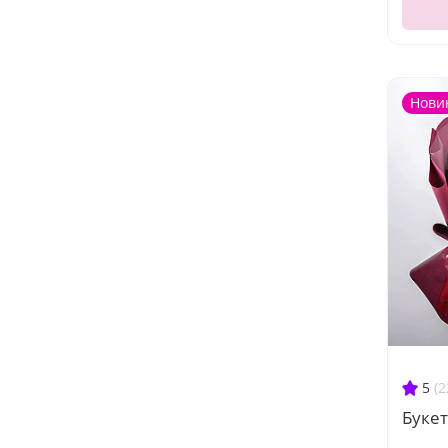
Нови
5
(2
Букет