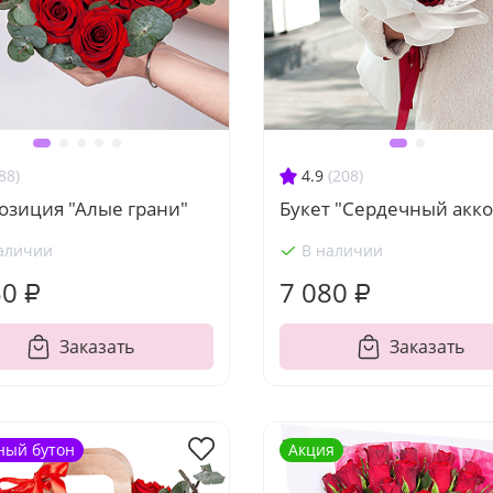
88)
4.9
(208)
озиция "Алые грани"
Букет "Сердечный акко
аличии
В наличии
50 ₽
7 080 ₽
Заказать
Заказать
ный бутон
Акция