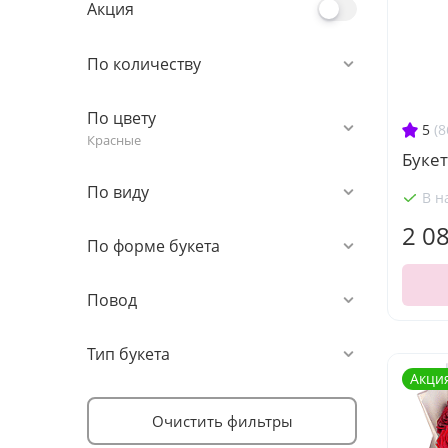
Акция
По количеству
По цвету
5
(8
Красные
Букет
По виду
В н
2 0
По форме букета
Повод
Тип букета
Акци
Очистить фильтры