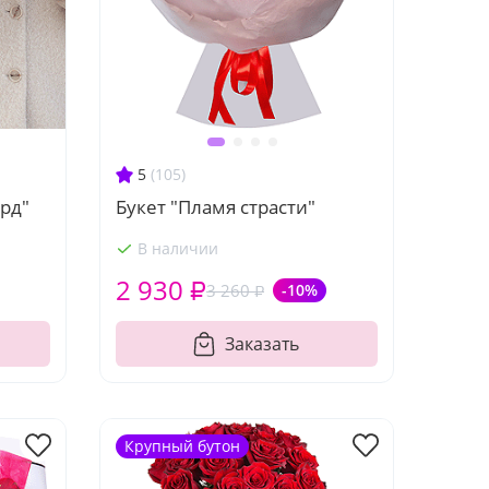
5
(105)
рд"
Букет "Пламя страсти"
В наличии
2 930 ₽
3 260 ₽
-10%
Заказать
Крупный бутон