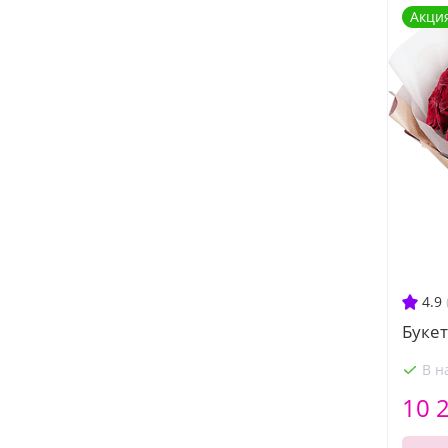
Акци
4.9
Букет
В н
10 