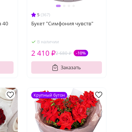
5
(367)
з 40
Букет "Симфония чувств"
В наличии
2 410 ₽
2 680 ₽
-10%
Заказать
Крупный бутон