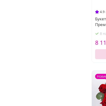
4.9
Букет
Прем
В н
8 1
Нови