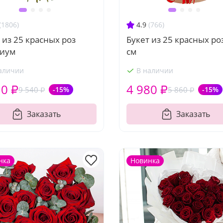
(1806)
4.9
(766)
 из 25 красных роз
Букет из 25 красных ро
иум
см
аличии
В наличии
10 ₽
4 980 ₽
9 540 ₽
-15%
5 860 ₽
-15%
Заказать
Заказать
нка
Новинка