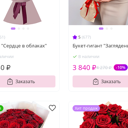
61)
5
(677)
 "Сердце в облаках"
Букет-гигант "Загляден
аличии
В наличии
80 ₽
3 840 ₽
4 270 ₽
-10%
Заказать
Заказать
я
Хит продаж