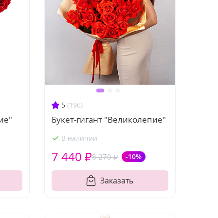
5
(196)
ие"
Букет-гигант "Великолепие"
В наличии
7 440 ₽
8 270 ₽
-10%
Заказать