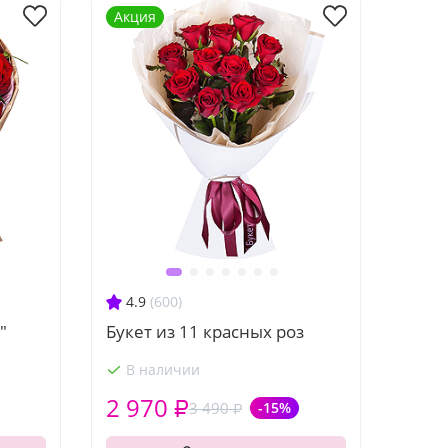
Акция
4.9
(600)
"
Букет из 11 красных роз
В наличии
2 970 ₽
3 490 ₽
-15%