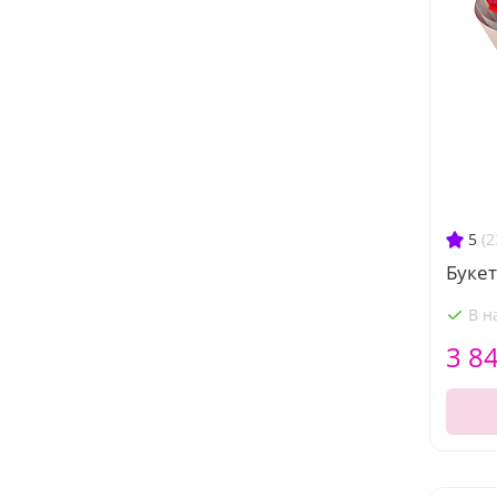
5
(2
Букет
В н
3 8