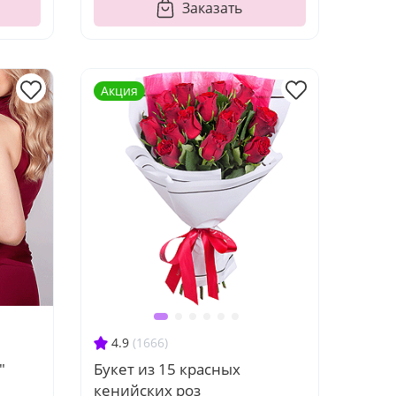
Заказать
Акция
4.9
(1666)
"
Букет из 15 красных
кенийских роз