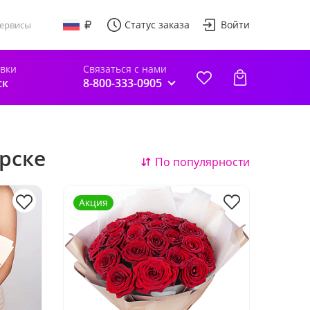
Статус заказа
Войти
ервисы
авки
Связаться с нами
ск
8-800-333-0905
ярске
По популярности
Акция