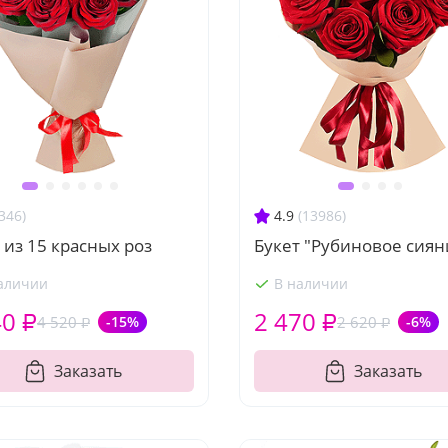
346)
4.9
(13986)
 из 15 красных роз
Букет "Рубиновое сиян
аличии
В наличии
40 ₽
2 470 ₽
4 520 ₽
-15%
2 620 ₽
-6%
Заказать
Заказать