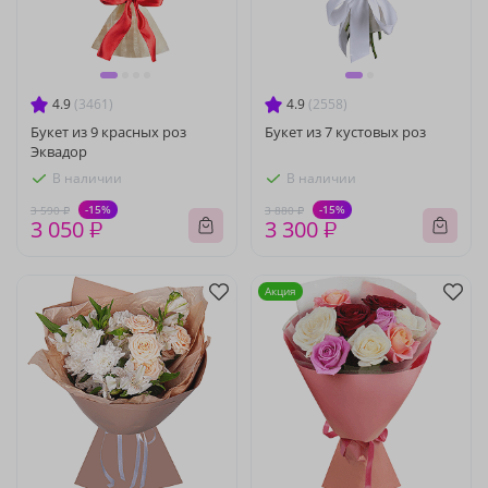
4.9
(3461)
4.9
(2558)
Букет из 9 красных роз
Букет из 7 кустовых роз
Эквадор
В наличии
В наличии
-15%
-15%
3 590 ₽
3 880 ₽
3 050 ₽
3 300 ₽
Акция