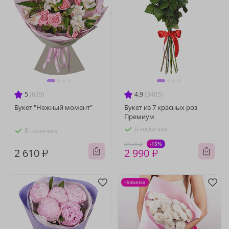
5
(635)
4.9
(3405)
Букет "Нежный момент"
Букет из 7 красных роз
Премиум
В наличии
В наличии
-15%
3 520 ₽
2 610 ₽
2 990 ₽
Новинка