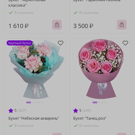
классика"
В наличии
В наличии
1 610 ₽
3 500 ₽
Крупный бутон
5
(307)
5
(248)
Букет "Небесная акварель"
Букет "Танец роз"
В наличии
В наличии