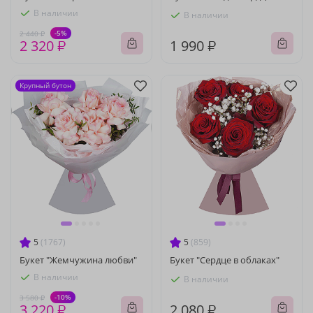
В наличии
В наличии
-5%
2 440 ₽
2 320 ₽
1 990 ₽
Крупный бутон
5
(1767)
5
(859)
Букет "Жемчужина любви"
Букет "Сердце в облаках"
В наличии
В наличии
-10%
3 580 ₽
3 220 ₽
2 080 ₽