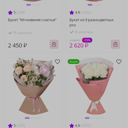
5
(339)
4.9
(1222)
Букет "Мгновения счастья"
Букет из 9 разноцветных
роз
В наличии
В наличии
-15%
3 080 ₽
2 450 ₽
2 620 ₽
Акция
5
(107)
4.9
(1075)