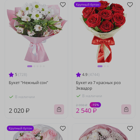
Крупный бутон
5
(728)
4.9
(4744)
Букет "Нежный сон"
Букет из 7 красных роз
Эквадор
В наличии
В наличии
-15%
2 990 ₽
2 020 ₽
2 540 ₽
Крупный бутон