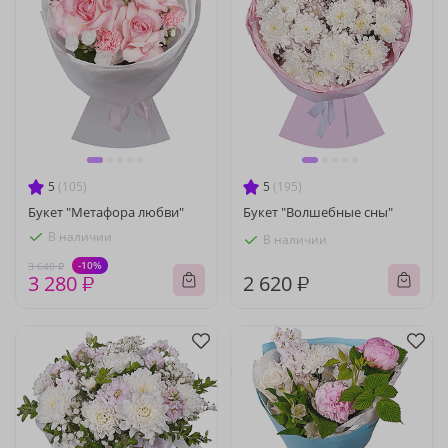
5
(105)
5
(195)
Букет "Метафора любви"
Букет "Волшебные сны"
В наличии
В наличии
-10%
3 640 ₽
3 280 ₽
2 620 ₽