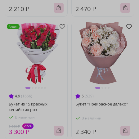
2 210 ₽
2 470 ₽
Акция
4.9
(1666)
5
(529)
Букет из 15 красных
Букет "Прекрасное далеко"
кенийских роз
В наличии
В наличии
-15%
3 880 ₽
3 300 ₽
2 340 ₽