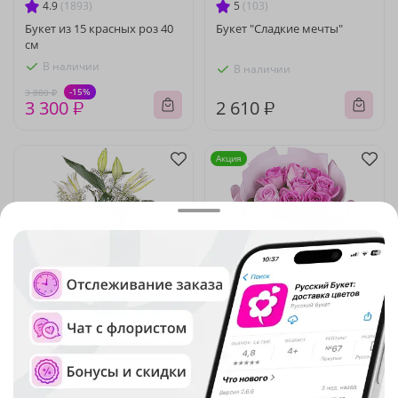
4.9
(1893)
5
(103)
Букет из 15 красных роз 40
Букет "Сладкие мечты"
см
В наличии
В наличии
-15%
3 880 ₽
3 300 ₽
2 610 ₽
Акция
4.9
(1826)
4.9
(1407)
Букет "Элегия"
Букет из 9 розовых роз 40
см