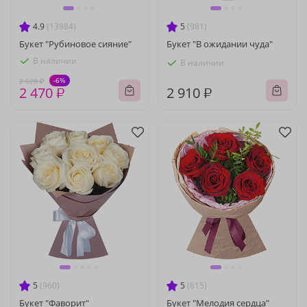
4.9
(13984)
5
(981)
Букет "Рубиновое сияние"
Букет "В ожидании чуда"
В наличии
В наличии
-6%
2 620 ₽
2 470 ₽
2 910 ₽
5
(960)
5
(815)
Букет "Фаворит"
Букет "Мелодия сердца"