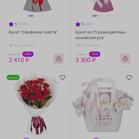
5
(367)
5
(441)
Букет "Симфония чувств"
Букет из 15 разноцветных
кенийских роз
В наличии
В наличии
-10%
-15%
2 680 ₽
3 880 ₽
2 410 ₽
3 300 ₽
Акция