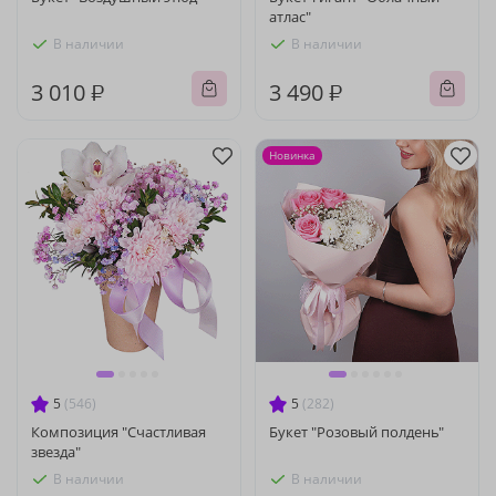
атлас"
В наличии
В наличии
3 010 ₽
3 490 ₽
Новинка
5
(546)
5
(282)
Композиция "Счастливая
Букет "Розовый полдень"
звезда"
В наличии
В наличии