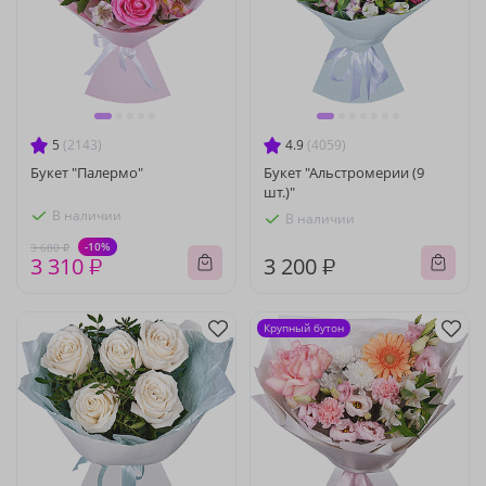
5
(2143)
4.9
(4059)
Букет "Палермо"
Букет "Альстромерии (9
шт.)"
В наличии
В наличии
-10%
3 680 ₽
3 310 ₽
3 200 ₽
Крупный бутон