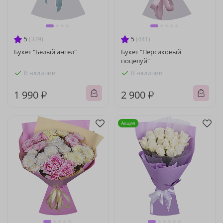
5
(339)
5
(441)
Букет "Белый ангел"
Букет "Персиковый
поцелуй"
В наличии
В наличии
1 990 ₽
2 900 ₽
Акция