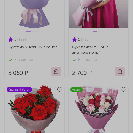
5
(199)
5
(185)
Букет из 5 нежных пионов
Букет-гигант "Сон в
зимнюю ночь"
В наличии
В наличии
3 060 ₽
2 700 ₽
Крупный бутон
Акция