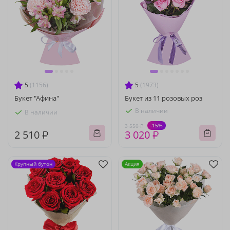
5
(1156)
5
(1973)
Букет "Афина"
Букет из 11 розовых роз
В наличии
В наличии
-15%
3 550 ₽
2 510 ₽
3 020 ₽
Крупный бутон
Акция