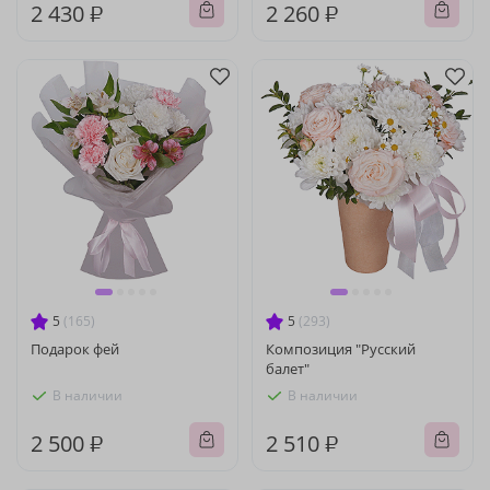
2 430 ₽
2 260 ₽
5
(165)
5
(293)
Подарок фей
Композиция "Русский
балет"
В наличии
В наличии
2 500 ₽
2 510 ₽