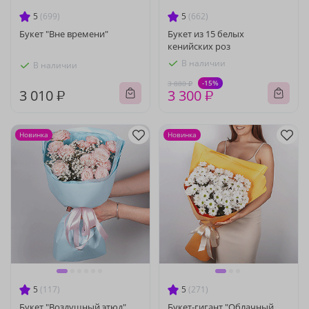
5
(699)
5
(662)
Букет "Вне времени"
Букет из 15 белых
кенийских роз
В наличии
В наличии
-15%
3 880 ₽
3 010 ₽
3 300 ₽
Новинка
Новинка
5
(117)
5
(271)
Букет "Воздушный этюд"
Букет-гигант "Облачный