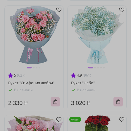
5
(627)
4.9
(961)
Букет "Симфония любви"
Букет "Небо"
В наличии
В наличии
2 330 ₽
3 020 ₽
Акция