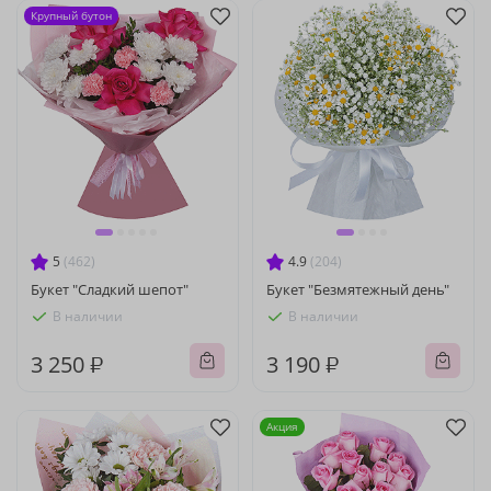
Крупный бутон
5
(462)
4.9
(204)
Букет "Сладкий шепот"
Букет "Безмятежный день"
В наличии
В наличии
3 250 ₽
3 190 ₽
Акция