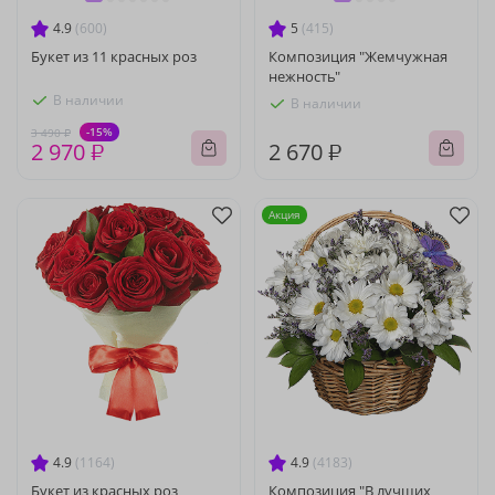
4.9
(600)
5
(415)
Букет из 11 красных роз
Композиция "Жемчужная
нежность"
В наличии
В наличии
-15%
3 490 ₽
2 970 ₽
2 670 ₽
Акция
4.9
(1164)
4.9
(4183)
Букет из красных роз
Композиция "В лучших