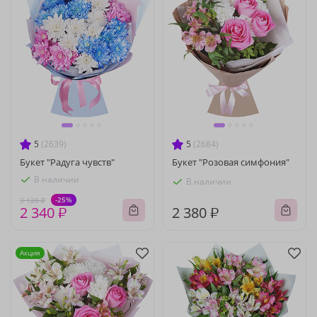
5
(2639)
5
(2684)
Букет "Радуга чувств"
Букет "Розовая симфония"
В наличии
В наличии
-25%
3 120 ₽
2 340 ₽
2 380 ₽
Акция