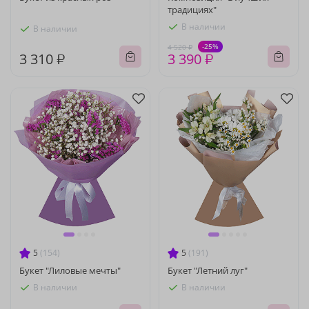
традициях"
В наличии
В наличии
-25%
4 520 ₽
3 310 ₽
3 390 ₽
5
(154)
5
(191)
Букет "Лиловые мечты"
Букет "Летний луг"
В наличии
В наличии