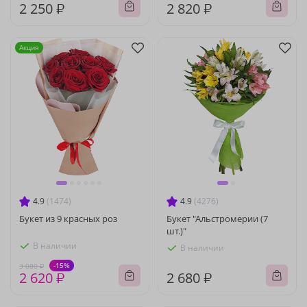
2 250 ₽
2 820 ₽
Акция
4.9
(1474)
4.9
(4276)
Букет из 9 красных роз
Букет "Альстромерии (7
шт.)"
В наличии
В наличии
-15%
3 080 ₽
2 620 ₽
2 680 ₽