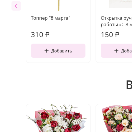
Топпер "8 марта"
Открытка ру
работы «С 8 
310
150
₽
₽
Добавить
Доба