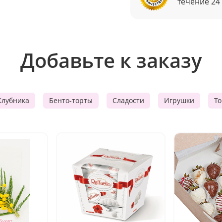
течение 24
Добавьте к заказу
Клубника
Бенто-торты
Сладости
Игрушки
Т