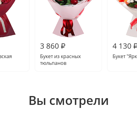
3 860
4 130
₽
вская
Букет из красных
Букет "Яр
тюльпанов
Вы смотрели