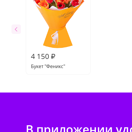
4 150
₽
Букет "Феникс"
В приложении удо