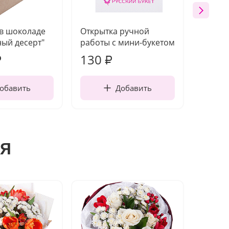
 в шоколаде
Открытка ручной
Ваза п
ый десерт"
работы с мини-букетом
130
1 10
₽
₽
обавить
Добавить
я