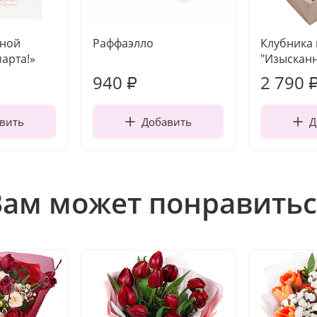
чной
Раффаэлло
Клубника
марта!»
"Изысканн
940
2 790
₽
вить
Добавить
Д
Вам может понравитьс