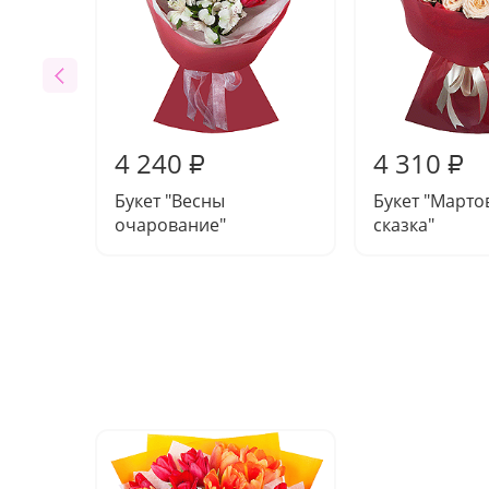
4 240
4 310
₽
₽
Букет "Весны
Букет "Марто
очарование"
сказка"