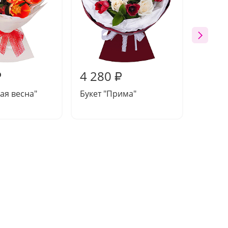
4 280
4 22
₽
₽
кая весна"
Букет "Прима"
Букет 