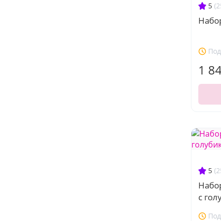
5
(2
Набо
Под
1 8
5
(2
Набо
с гол
Под