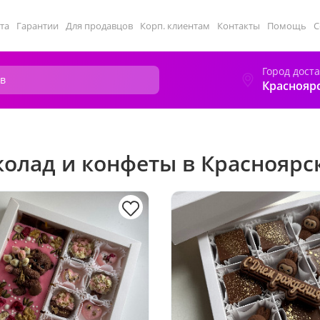
та
Гарантии
Для продавцов
Корп. клиентам
Контакты
Помощь
С
Город дост
Краснояр
олад и конфеты в Красноярс