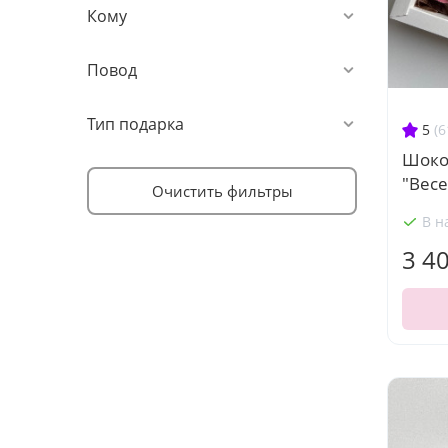
Кому
Повод
Тип подарка
5
(6
Шоко
"Вес
Очистить фильтры
В н
3 4