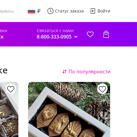
Статус заказа
Войти
ервисы
авки
Связаться с нами
ск
8-800-333-0905
ке
По популярности