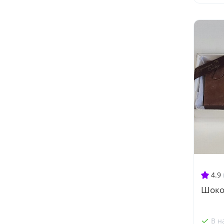
4.9
Шоко
В н