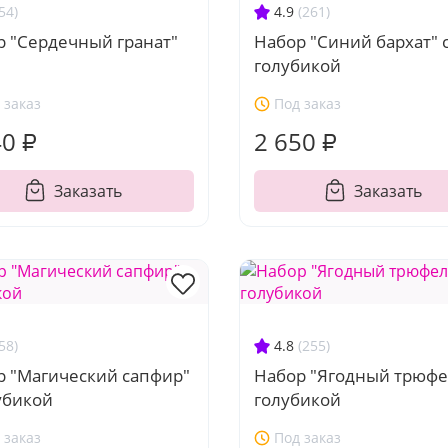
54)
4.9
(261)
р "Сердечный гранат"
Набор "Синий бархат" 
голубикой
 заказ
Под заказ
40 ₽
2 650 ₽
Заказать
Заказать
58)
4.8
(255)
р "Магический сапфир"
Набор "Ягодный трюфе
убикой
голубикой
 заказ
Под заказ