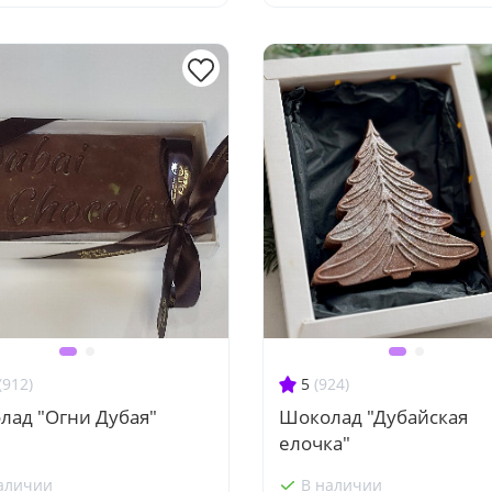
(912)
5
(924)
лад "Огни Дубая"
Шоколад "Дубайская
елочка"
аличии
В наличии