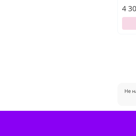
4 3
Не н