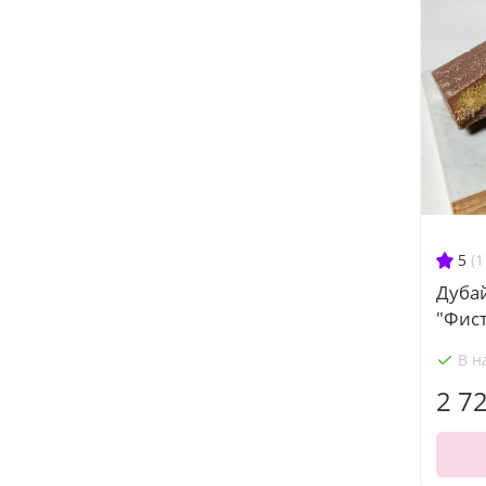
5
(1
Дуба
"Фис
В н
2 7