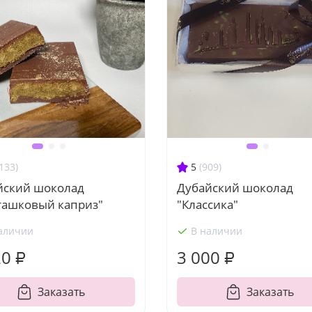
133)
5
(909)
йский шоколад
Дубайский шоколад
ташковый каприз"
"Классика"
аличии
В наличии
20 ₽
3 000 ₽
Заказать
Заказать