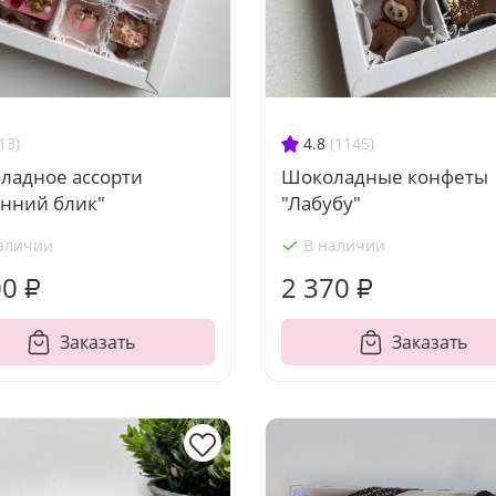
13)
4.8
(1145)
ладное ассорти
Шоколадные конфеты
енний блик"
"Лабубу"
аличии
В наличии
00 ₽
2 370 ₽
Заказать
Заказать