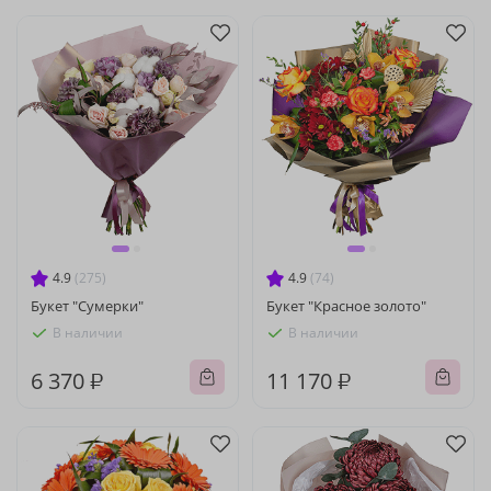
4.9
(275)
4.9
(74)
Букет "Сумерки"
Букет "Красное золото"
В наличии
В наличии
6 370 ₽
11 170 ₽