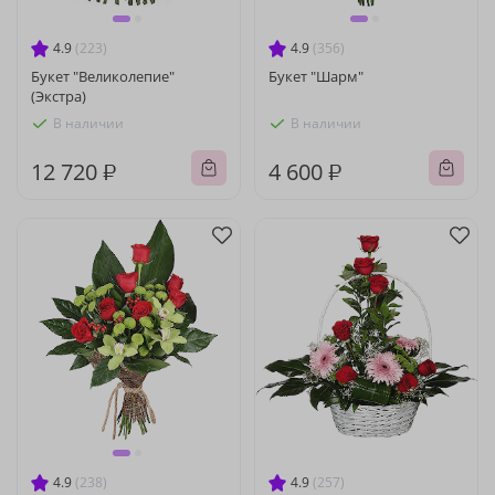
4.9
(223)
4.9
(356)
Букет "Великолепие"
Букет "Шарм"
(Экстра)
В наличии
В наличии
12 720 ₽
4 600 ₽
4.9
(238)
4.9
(257)