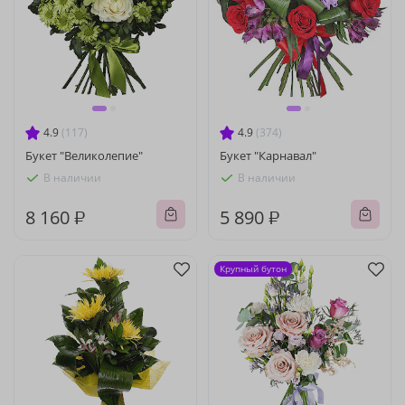
4.9
(117)
4.9
(374)
Букет "Великолепие"
Букет "Карнавал"
В наличии
В наличии
8 160 ₽
5 890 ₽
Крупный бутон