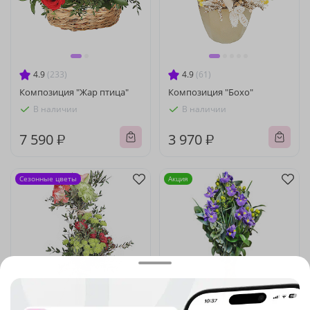
4.9
(233)
4.9
(61)
Композиция "Жар птица"
Композиция "Бохо"
В наличии
В наличии
7 590 ₽
3 970 ₽
Сезонные цветы
Акция