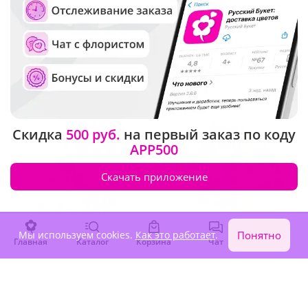
4.9
(56)
4.9
(96)
Букет "Экстравагантный"
Букет для мужчины
Под заказ
-10%
4 440 ₽
7 220 ₽
4 000 ₽
Скидка
500 руб.
на первый заказ по коду
APP500
Скачать приложение
Мы используем cookies.
Как это работает
.
Понятно
Главная
Каталог
Корзина
Чат
Войти
4.9
(186)
4.9
(54)
Композиция "Воздушный
Букет "Серенада"