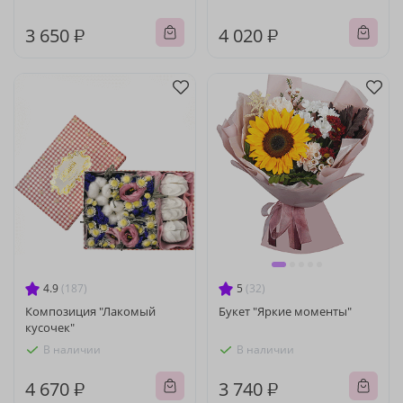
3 650 ₽
4 020 ₽
4.9
(187)
5
(32)
Композиция "Лакомый
Букет "Яркие моменты"
кусочек"
В наличии
В наличии
4 670 ₽
3 740 ₽