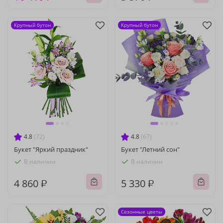
Крупный бутон
Крупный бутон
4.8
(72)
4.8
(67)
Букет "Яркий праздник"
Букет "Летний сон"
В наличии
В наличии
4 860 ₽
5 330 ₽
Сезонные цветы