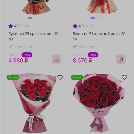
4.9
(766)
4.9
(617)
Букет из 25 красных роз 40
Букет из 51 красной розы 40
см
см
В наличии
В наличии
-15%
-15%
5 860 ₽
10 200 ₽
4 980 ₽
8 670 ₽
Акция
Акция