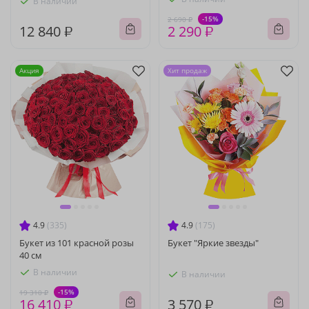
В наличии
-15%
2 690 ₽
12 840 ₽
2 290 ₽
Акция
Хит продаж
4.9
(335)
4.9
(175)
Букет из 101 красной розы
Букет "Яркие звезды"
40 см
В наличии
В наличии
-15%
19 310 ₽
16 410 ₽
3 570 ₽