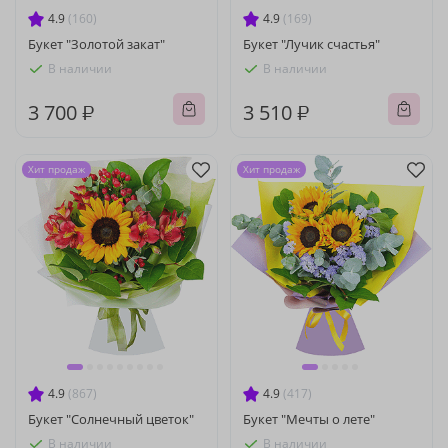
4.9
(160)
4.9
(169)
Букет "Золотой закат"
Букет "Лучик счастья"
В наличии
В наличии
3 700 ₽
3 510 ₽
Хит продаж
Хит продаж
4.9
(867)
4.9
(417)
Букет "Солнечный цветок"
Букет "Мечты о лете"
В наличии
В наличии