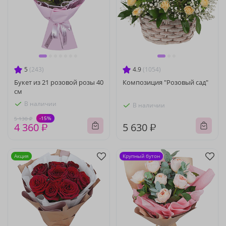
5
(243)
4.9
(1054)
Букет из 21 розовой розы 40
Композиция "Розовый сад"
см
В наличии
В наличии
-15%
5 130 ₽
4 360 ₽
5 630 ₽
Акция
Крупный бутон