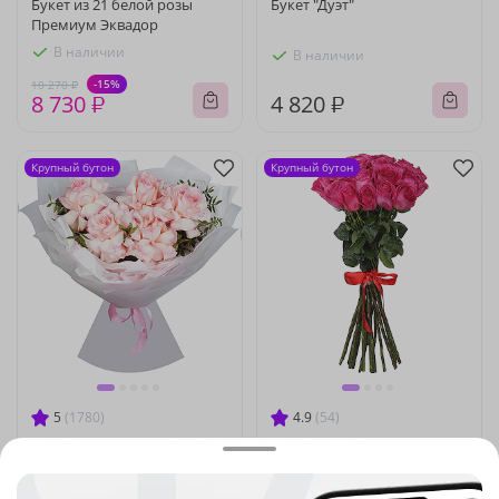
Букет из 21 белой розы
Букет "Дуэт"
Премиум Эквадор
В наличии
В наличии
-15%
10 270 ₽
8 730 ₽
4 820 ₽
Крупный бутон
Крупный бутон
5
(1780)
4.9
(54)
Букет "Жемчужина любви"
Букет из 35 ярко-розовых
роз Премиум Эквадор
В наличии
В наличии