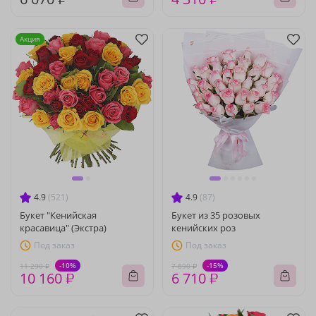
Акция
4.9
(521)
4.9
(87)
Букет "Кенийская
Букет из 35 розовых
красавица" (Экстра)
кенийских роз
Под заказ
Под заказ
-10%
-15%
11 290 ₽
7 890 ₽
10 160 ₽
6 710 ₽