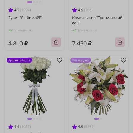
4.9
(1997)
4.9
(306)
Букет "Любимой!"
Композиция "Тропический
сон"
В наличии
В наличии
4 810 ₽
7 430 ₽
Крупный бутон
Хит продаж
4.9
(1056)
4.9
(3439)