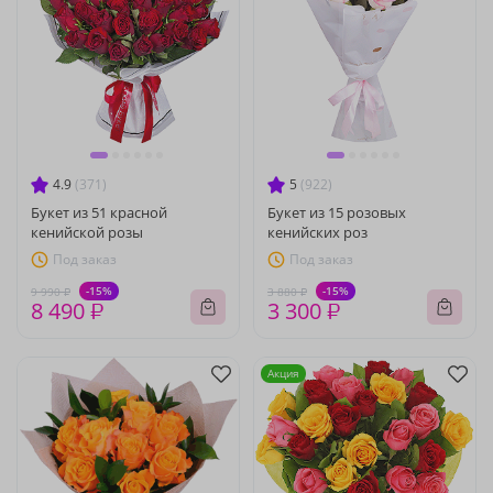
4.9
(371)
5
(922)
Букет из 51 красной
Букет из 15 розовых
кенийской розы
кенийских роз
Под заказ
Под заказ
-15%
-15%
9 990 ₽
3 880 ₽
8 490 ₽
3 300 ₽
Акция