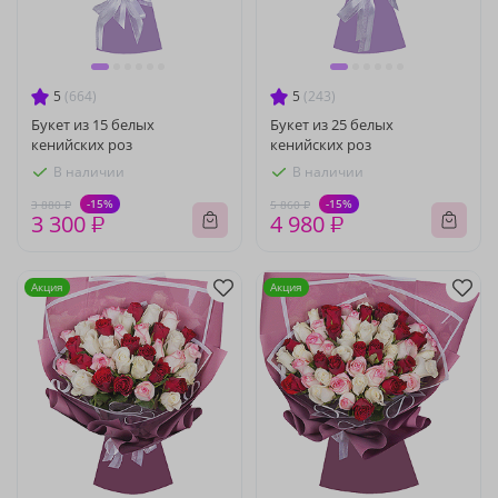
5
(664)
5
(243)
Букет из 15 белых
Букет из 25 белых
кенийских роз
кенийских роз
В наличии
В наличии
-15%
-15%
3 880 ₽
5 860 ₽
3 300 ₽
4 980 ₽
Акция
Акция