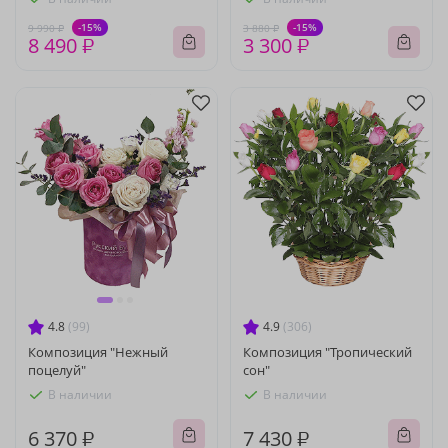
-15%
-15%
9 990 ₽
3 880 ₽
8 490 ₽
3 300 ₽
4.8
(99)
4.9
(306)
Композиция "Нежный
Композиция "Тропический
поцелуй"
сон"
В наличии
В наличии
6 370 ₽
7 430 ₽