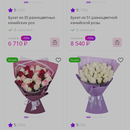
5
(103)
5
(196)
Букет из 35 разноцветных
Букет из 51 разноцветной
кенийских роз
кенийской розы
В наличии
В наличии
-15%
-15%
7 890 ₽
10 050 ₽
6 710 ₽
8 540 ₽
Акция
Акция
5
(300)
5
(98)