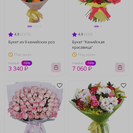
4.9
(2375)
4.9
(933)
Букет из 9 кенийских роз
Букет "Кенийская
красавица"
Под заказ
Под заказ
-15%
-10%
3 930 ₽
7 840 ₽
3 340 ₽
7 060 ₽