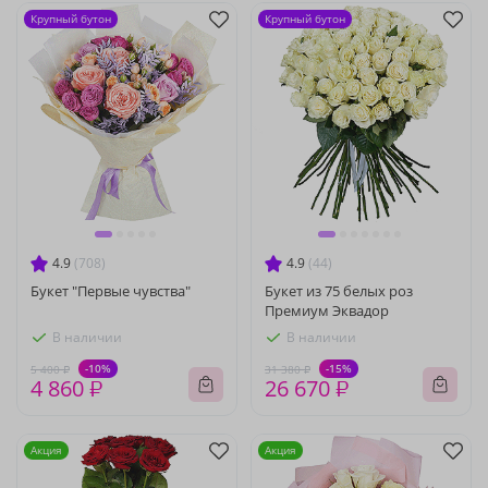
Крупный бутон
Крупный бутон
4.9
(708)
4.9
(44)
Букет "Первые чувства"
Букет из 75 белых роз
Премиум Эквадор
В наличии
В наличии
-10%
-15%
5 400 ₽
31 380 ₽
4 860 ₽
26 670 ₽
Акция
Акция