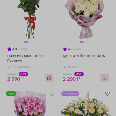
4.9
(3405)
4.9
(849)
Букет из 7 красных роз
Букет из 9 белых роз 40 см
Премиум
В наличии
В наличии
-15%
-15%
3 520 ₽
2 690 ₽
2 990 ₽
2 290 ₽
Акция
Хит продаж