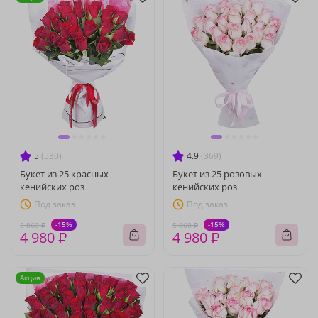
5
(530)
4.9
(369)
Букет из 25 красных
Букет из 25 розовых
кенийских роз
кенийских роз
Под заказ
Под заказ
-15%
-15%
5 860 ₽
5 860 ₽
4 980 ₽
4 980 ₽
Акция