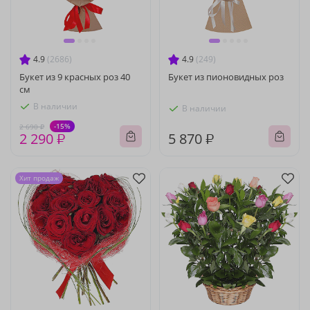
4.9
(2686)
4.9
(249)
Букет из 9 красных роз 40
Букет из пионовидных роз
см
В наличии
В наличии
-15%
2 690 ₽
2 290 ₽
5 870 ₽
Хит продаж