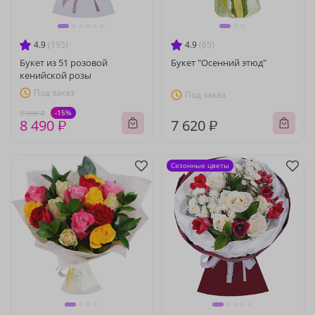
4.9
(195)
4.9
(65)
Букет из 51 розовой
Букет "Осенний этюд"
кенийской розы
Под заказ
Под заказ
-15%
9 990 ₽
8 490 ₽
7 620 ₽
Сезонные цветы