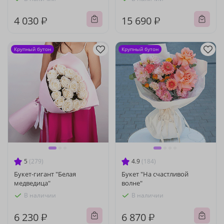
4 030 ₽
15 690 ₽
Крупный бутон
Крупный бутон
5
(279)
4.9
(184)
Букет-гигант "Белая
Букет "На счастливой
медведица"
волне"
В наличии
В наличии
6 230 ₽
6 870 ₽