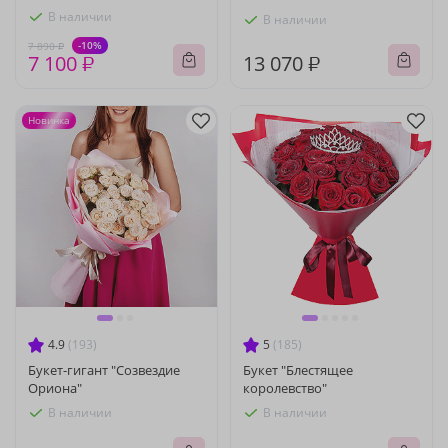
В наличии
В наличии
-10%
7 890 ₽
7 100 ₽
13 070 ₽
Новинка
4.9
(193)
5
(185)
Букет-гигант "Созвездие
Букет "Блестящее
Ориона"
королевство"
В наличии
В наличии