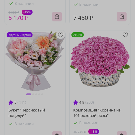
В наличии
В наличии
-15%
6 080 ₽
5 170 ₽
7 450 ₽
Крупный бутон
Акция
5
(441)
4.9
(200)
Букет "Персиковый
Композиция "Корзина из
поцелуй"
101 розовой розы"
В наличии
В наличии
-15%
36 740 ₽