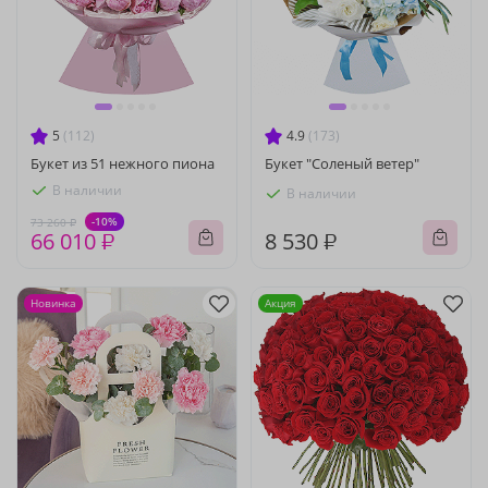
5
(112)
4.9
(173)
Букет из 51 нежного пиона
Букет "Соленый ветер"
В наличии
В наличии
-10%
73 260 ₽
66 010 ₽
8 530 ₽
Новинка
Акция