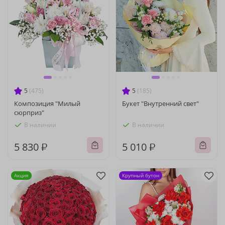
5
(475)
5
(185)
Композиция "Милый
Букет "Внутренний свет"
сюрприз"
В наличии
В наличии
5 830 ₽
5 010 ₽
Акция
Крупный бутон