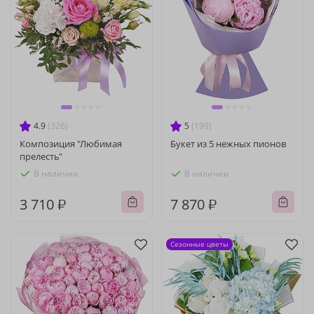
4.9
(326)
5
(199)
Композиция "Любимая
Букет из 5 нежных пионов
прелесть"
В наличии
В наличии
3 710 ₽
7 870 ₽
Сезонные цветы