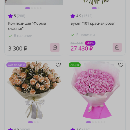
5
(288)
4.9
(1512)
Композиция "Форма
Букет "101 красная роза"
счастья"
В наличии
В наличии
-10%
30 400 ₽
3 300 ₽
27 430 ₽
Хит продаж
Акция
4.9
(4026)
4.9
(449)