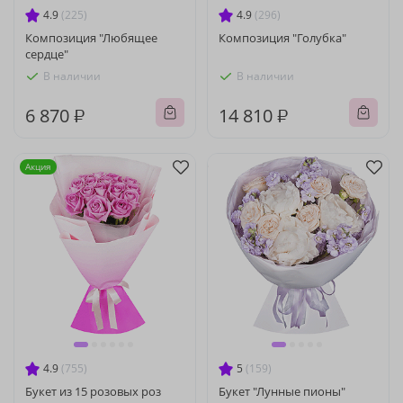
4.9
(225)
4.9
(296)
Композиция "Любящее
Композиция "Голубка"
сердце"
В наличии
В наличии
6 870 ₽
14 810 ₽
Акция
4.9
(755)
5
(159)
Букет из 15 розовых роз
Букет "Лунные пионы"