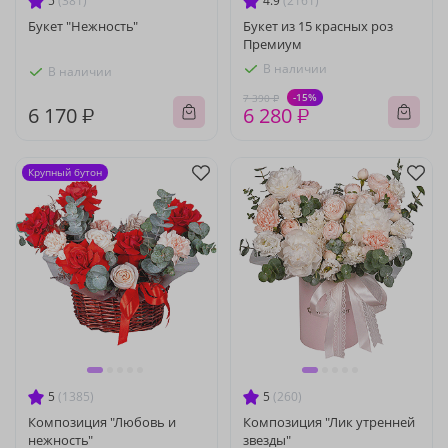
5
(381)
4.9
(2161)
Букет "Нежность"
Букет из 15 красных роз
Премиум
В наличии
В наличии
-15%
7 390 ₽
6 170 ₽
6 280 ₽
Крупный бутон
5
(1385)
5
(260)
Композиция "Любовь и
Композиция "Лик утренней
нежность"
звезды"