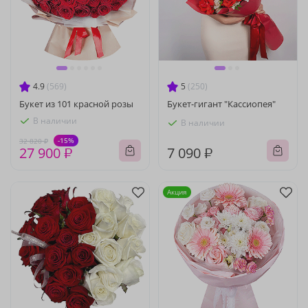
4.9
(569)
5
(250)
Букет из 101 красной розы
Букет-гигант "Кассиопея"
В наличии
В наличии
-15%
32 820 ₽
27 900 ₽
7 090 ₽
Акция