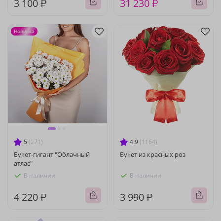
3 100 ₽
31 230 ₽
Новинка
5
(271)
4.9
(1164)
Букет-гигант "Облачный
Букет из красных роз
атлас"
В наличии
В наличии
4 220 ₽
3 990 ₽