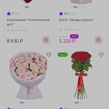
5
(66)
4.9
(223)
Композиция "Романтичный
Букет "Звезды в руках"
дуэт"
В наличии
В наличии
-25%
6 960 ₽
8 630 ₽
5 220 ₽
Акция