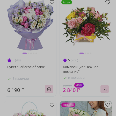
Акция
5
(44)
5
(706)
Букет "Райское облако"
Композиция "Нежное
послание"
В наличии
В наличии
-15%
3 340 ₽
6 190 ₽
2 840 ₽
Новинка