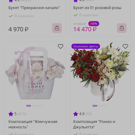
Букет "Прекрасное начало"
Букет из 51 розовой розы
В наличии
В наличии
-15%
17 020 ₽
4 970 ₽
14 470 ₽
Сезонные цветы
5
(415)
4.9
(55)
Композиция "Жемчужная
Композиция "Ромео и
нежность"
Джульетта"
В наличии
В наличии