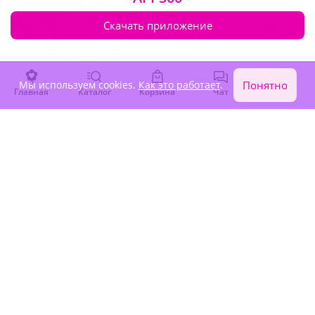
Скачать приложение
Мы используем cookies.
Как это работает
.
Понятно
Главная
Каталог
Корзина
Чат
Войти
4.9
(149)
5
(408)
Букет "Сокровище сердца"
Букет "Касание весны"
В наличии
В наличии
-10%
-10%
8 700 ₽
5 080 ₽
7 830 ₽
4 570 ₽
Акция
Акция