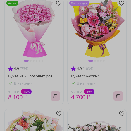
Акция
Хит продаж
4.9
(734)
4.9
(1034)
Букет из 25 розовых роз
Букет "Фьюжн"
В наличии
В наличии
-15%
-10%
9 530 ₽
5 220 ₽
8 100 ₽
4 700 ₽