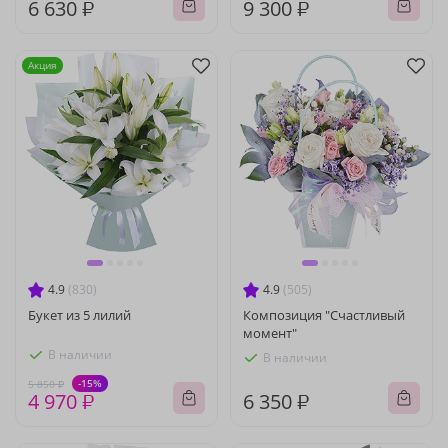
6 630 ₽
9 300 ₽
Акция
4.9
(830)
4.9
(505)
Букет из 5 лилий
Композиция "Счастливый
момент"
В наличии
В наличии
-15%
5 850 ₽
4 970 ₽
6 350 ₽