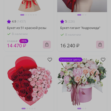
4.9
(1457)
5
(226)
Букет из 51 красной розы
Букет-гигант "Андромеда"
В наличии
В наличии
-15%
17 020 ₽
14 470 ₽
16 240 ₽
Сезонные цветы