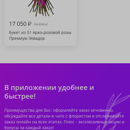
17 050
₽
18 850
₽
Букет из 51 ярко-розовой розы
Премиум Эквадор
В приложении удобнее и
быстрее!
Преимущества для Вас: оформляйте заказ мгновенно,
обсуждайте все детали в чате с флористом и отслеживайте
заказ онлайн на всех этапах. Плюс - эксклюзивные акции и
бонусы за каждый заказ!