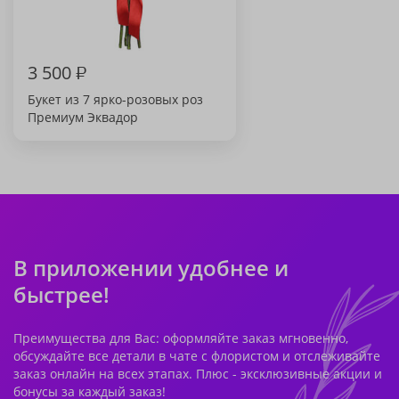
3 500
₽
Букет из 7 ярко-розовых роз
Премиум Эквадор
В приложении удобнее и
быстрее!
Преимущества для Вас: оформляйте заказ мгновенно,
обсуждайте все детали в чате с флористом и отслеживайте
заказ онлайн на всех этапах. Плюс - эксклюзивные акции и
бонусы за каждый заказ!