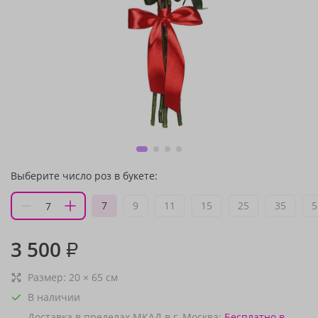
Выберите число роз в букете:
7
9
11
15
25
35
5
3 500
₽
Размер:
20
×
65
см
В наличии
Доставка в пределах МКАД в г. Москва:
Бесплатно
в