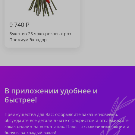
9 740
₽
Букет из 25 ярко-розовых роз
Премиум Эквадор
В приложении удобнее и
быстрее!
Преимущества для Вас: оформляйте заказ мгновенно,
обсуждайте все детали в чате с флористом и отслеживайте
заказ онлайн на всех этапах. Плюс - эксклюзивные акции и
бонусы за каждый заказ!