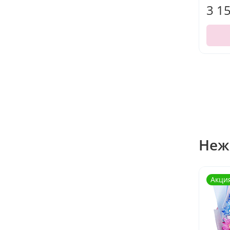
3 1
Неж
Акци