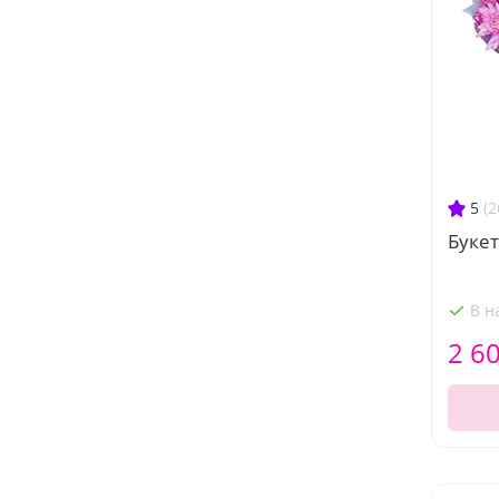
5
(2
Букет
В н
2 6