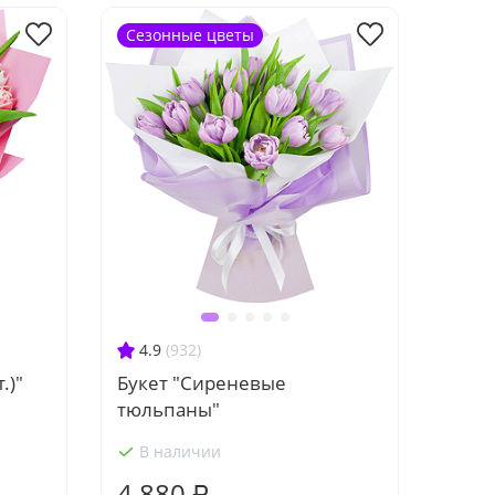
Сезонные цветы
4.9
(932)
.)"
Букет "Сиреневые
тюльпаны"
В наличии
4 880 ₽