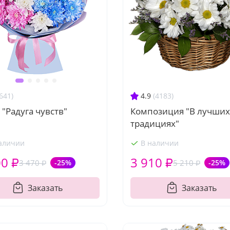
4.9
(4183)
641)
Композиция "В лучших
 "Радуга чувств"
традициях"
аличии
В наличии
00 ₽
3 910 ₽
3 470 ₽
-25%
5 210 ₽
-25%
Заказать
Заказать