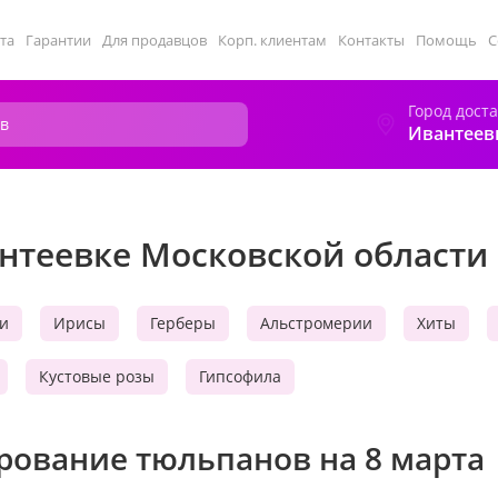
та
Гарантии
Для продавцов
Корп. клиентам
Контакты
Помощь
С
Город дост
Ивантеев
антеевке Московской области
и
Ирисы
Герберы
Альстромерии
Хиты
Кустовые розы
Гипсофила
рование тюльпанов на 8 марта