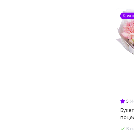
Круп
5
(4
Буке
поце
В н