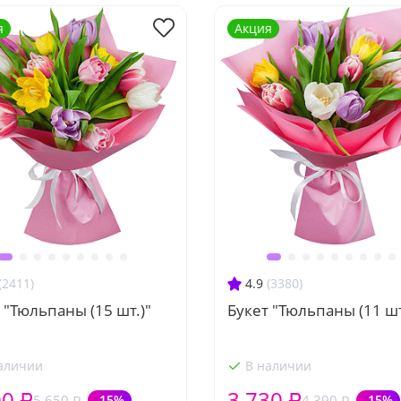
я
Акция
(2411)
4.9
(3380)
 "Тюльпаны (15 шт.)"
Букет "Тюльпаны (11 шт
аличии
В наличии
00 ₽
3 730 ₽
5 650 ₽
-15%
4 390 ₽
-15%