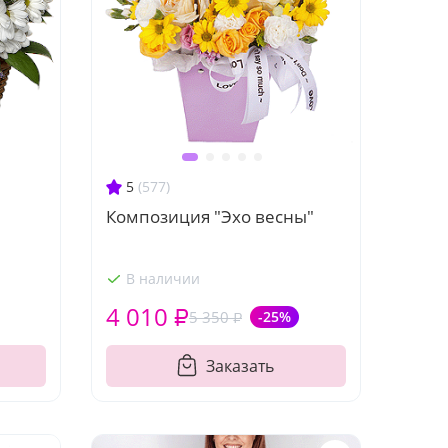
5
(577)
Композиция "Эхо весны"
В наличии
4 010 ₽
5 350 ₽
-25%
Заказать