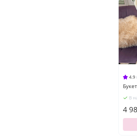
4.9
Букет
В н
4 9