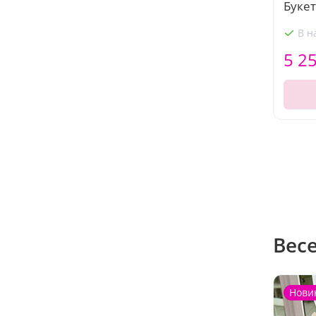
Букет
В н
5 2
Вес
Нови