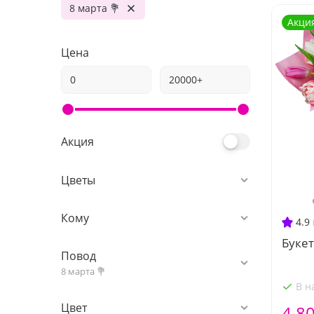
8 марта 💐
Акци
Цена
Акция
Цветы
Кому
4.9
Букет
Повод
8 марта 💐
В н
Цвет
4 8