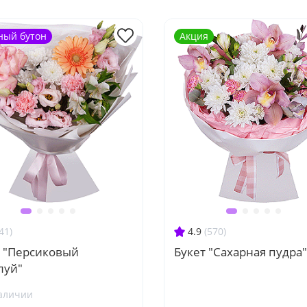
ный бутон
Акция
41)
4.9
(570)
т "Персиковый
Букет "Сахарная пудра"
луй"
аличии