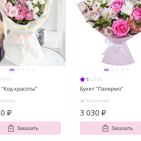
(191)
5
(2145)
 "Код красоты"
Букет "Палермо"
аличии
В наличии
80 ₽
3 030 ₽
Заказать
Заказать