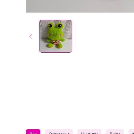
Все
Открытки
Шарики
Вазы