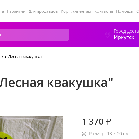
та
Гарантии
Для продавцов
Корп. клиентам
Контакты
Помощь
С
Город дост
Иркутск
ка "Лесная квакушка"
"Лесная квакушка"
1 370
₽
Размер:
13
×
20
см