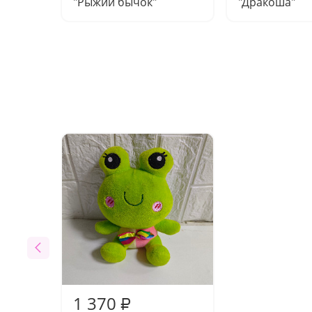
"Рыжий бычок"
"Дракоша"
1 370
₽