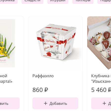
чной
Раффаэлло
Клубника
марта!»
"Изысканн
860
5 460
₽
вить
Добавить
Д