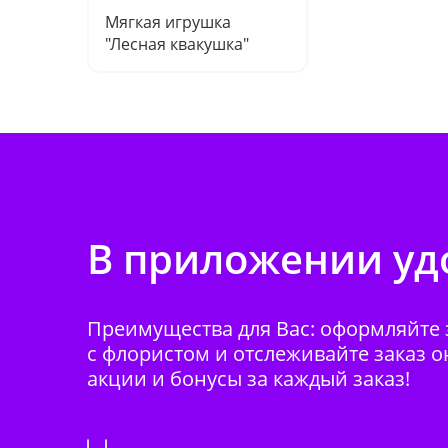
Мягкая игрушка
"Лесная квакушка"
В приложении удо
Преимущества для Вас: оформляйте з
с флористом и отслеживайте заказ о
акции и бонусы за каждый заказ!