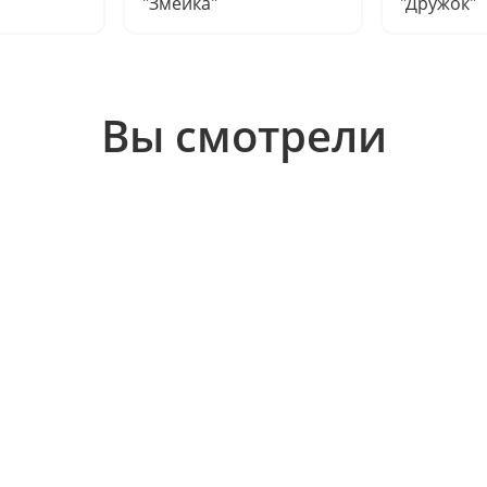
"Змейка"
"Дружок"
Вы смотрели