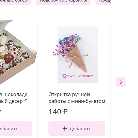
 в шоколаде
Открытка ручной
Ваза п
ый десерт"
работы с мини-букетом
140
1 21
₽
₽
обавить
Добавить