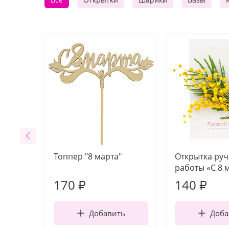
Топпер "8 марта"
Открытка ру
работы «С 8 
170
140
₽
₽
Добавить
Доба