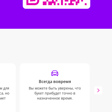
Всегда вовремя
Инф
м для
Вы можете быть уверены, что
Вы б
а, но
букет прибудет точно в
SMS 
мет
назначенное время.
з
офо