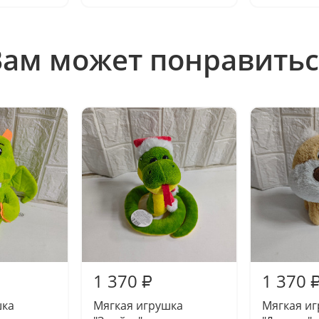
Вам может понравитьс
1 370
1 370
₽
шка
Мягкая игрушка
Мягкая и