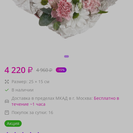
4 220
₽
4 960
₽
-15%
Размер:
25
×
15
см
В наличии
Доставка в пределах МКАД в г. Москва:
Бесплатно
в
течение ~1 часа
Покупок за сутки:
16
Акция