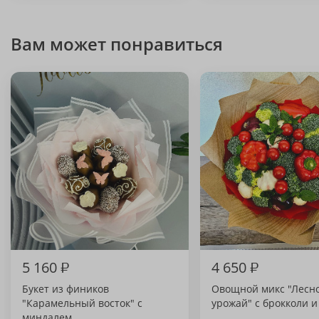
Вам может понравиться
5 160
₽
4 650
₽
Букет из фиников
Овощной микс "Лесн
"Карамельный восток" с
урожай" с брокколи 
миндалем