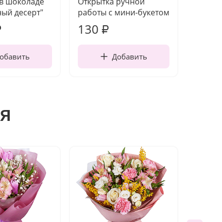
 в шоколаде
Открытка ручной
Ваза п
ый десерт"
работы с мини-букетом
130
1 10
₽
₽
обавить
Добавить
я