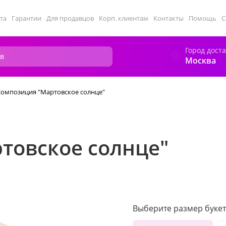
та
Гарантии
Для продавцов
Корп. клиентам
Контакты
Помощь
С
Город дост
Москва
Композиция "Мартовское солнце"
товское солнце"
Выберите размер букет