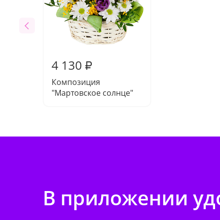
4 130
₽
Композиция
"Мартовское солнце"
В приложении удо