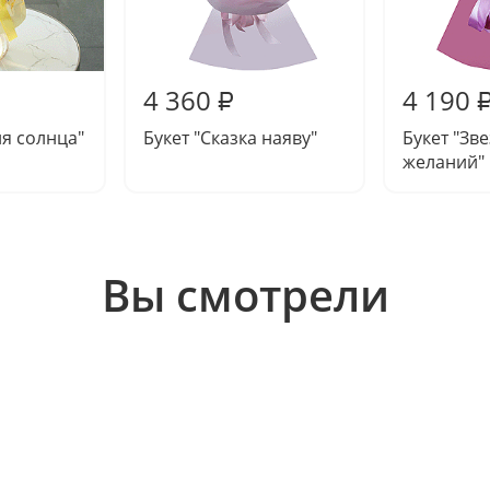
4 360
4 190
₽
ия солнца"
Букет "Сказка наяву"
Букет "Зв
желаний"
Вы смотрели