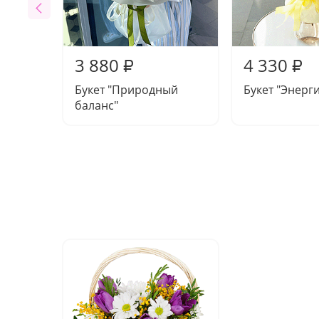
3 880
4 330
₽
₽
Букет "Природный
Букет "Энерг
баланс"