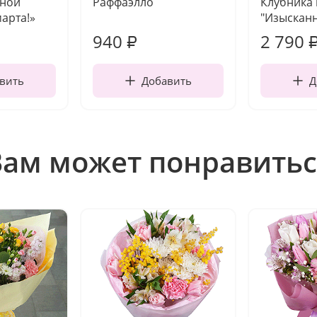
чной
Раффаэлло
Клубника
марта!»
"Изысканн
940
2 790
₽
вить
Добавить
Д
Вам может понравитьс