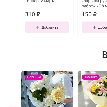
Топпер "8 марта"
Открытка ру
работы «С 8 
310
150
₽
₽
Добавить
Доба
Новинка
Новинка