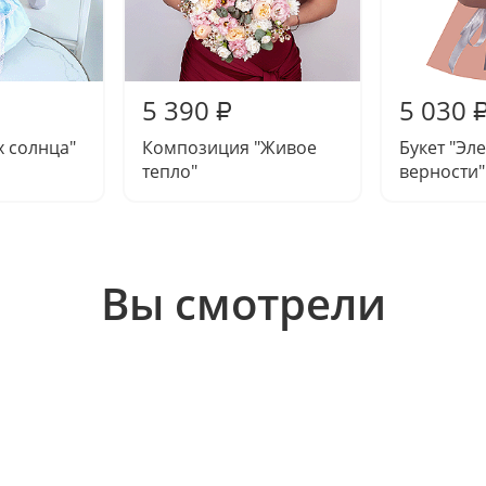
5 390
5 030
₽
х солнца"
Композиция "Живое
Букет "Эл
тепло"
верности"
Вы смотрели