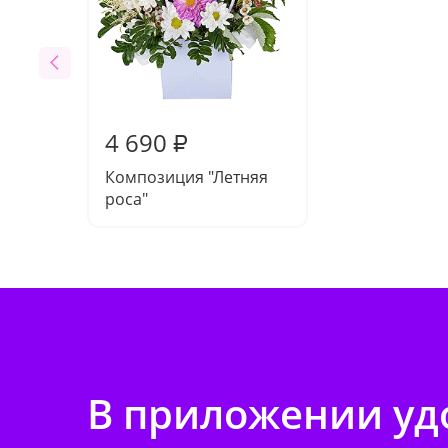
4 690
₽
Композиция "Летняя
роса"
В приложении удо