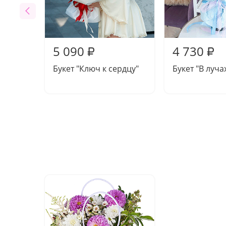
5 090
4 730
₽
₽
Букет "Ключ к сердцу"
Букет "В луча