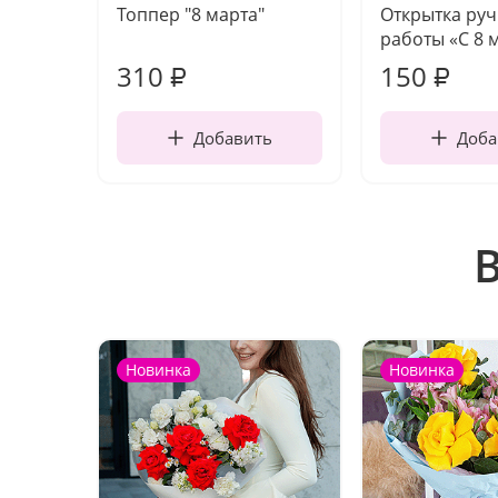
Топпер "8 марта"
Открытка ру
работы «С 8 
310
150
₽
₽
Добавить
Доба
Новинка
Новинка