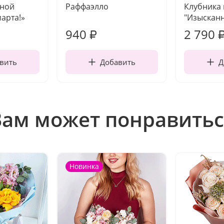
чной
Раффаэлло
Клубника
марта!»
"Изысканн
940
2 790
₽
вить
Добавить
Д
Вам может понравитьс
Новинка