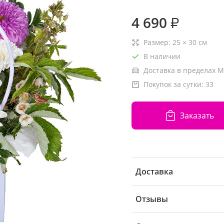
4 690
₽
Размер:
25
×
30
см
В наличии
Доставка в пределах М
Покупок за сутки:
33
Заказать
Доставка
Отзывы