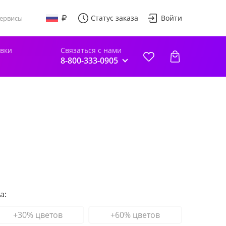
Статус заказа
Войти
ервисы
авки
Связаться с нами
8-800-333-0905
а:
+30% цветов
+60% цветов