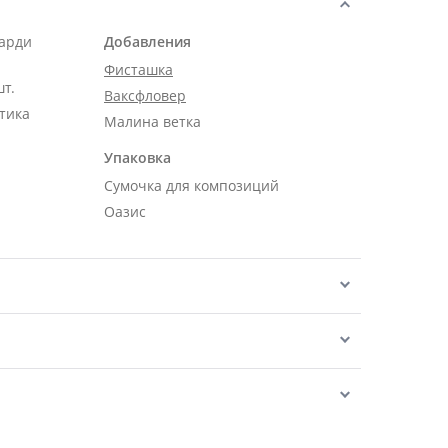
карди
Добавления
Фисташка
шт.
Ваксфловер
тика
Малина ветка
Упаковка
Сумочка для композиций
Оазис