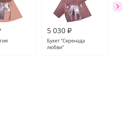
5 030
4 79
₽
₽
егия
Букет "Серенада
Букет 
любви"