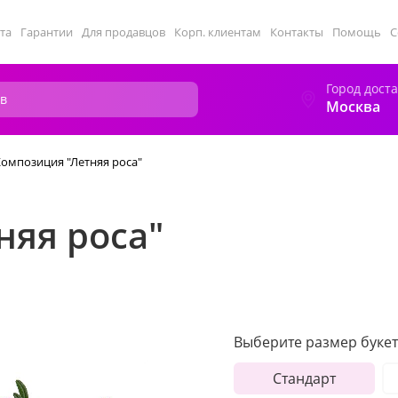
та
Гарантии
Для продавцов
Корп. клиентам
Контакты
Помощь
С
Город дост
Москва
омпозиция "Летняя роса"
няя роса"
Выберите размер букет
Стандарт