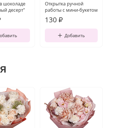
 в шоколаде
Открытка ручной
Ваза п
ый десерт"
работы с мини-букетом
130
1 10
₽
₽
обавить
Добавить
я