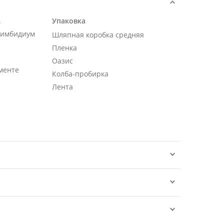
.
Упаковка
Цимбидиум
Шляпная коробка средняя
Пленка
Оазис
менте
Колба-пробирка
Лента