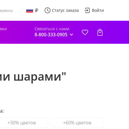
Статус заказа
Войти
ервисы
авки
Связаться с нами
8-800-333-0905
ми шарами"
а:
+30% цветов
+60% цветов