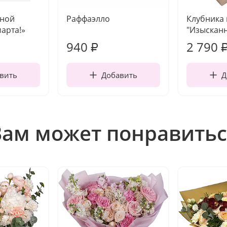
чной
Раффаэлло
Клубника
марта!»
"Изысканн
940
2 790
₽
вить
Добавить
Д
Вам может понравитьс