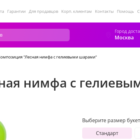
та
Гарантии
Для продавцов
Корп. клиентам
Контакты
Помощь
С
Город дост
Москва
Композиция "Лесная нимфа с гелиевыми шарами"
ная нимфа с гелиевы
Выберите размер букет
Стандарт