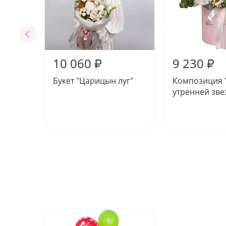
10 060
9 230
₽
₽
Букет "Царицын луг"
Композиция 
утренней зве