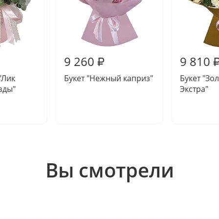
9 260
9 810
₽
"Лик
Букет "Нежный каприз"
Букет "Зо
зды"
Экстра"
Вы смотрели