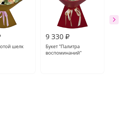
9 330
10 2
₽
₽
лотой шелк
Букет "Палитра
Компо
воспоминаний"
"Арома