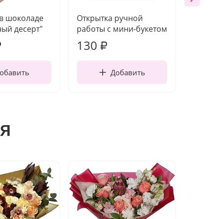
 в шоколаде
Открытка ручной
Ваза п
ый десерт"
работы с мини-букетом
130
1 10
₽
₽
обавить
Добавить
я