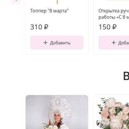
Топпер "8 марта"
Открытка ру
работы «С 8 
310
150
₽
₽
Добавить
Доба