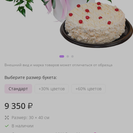
Внешний вид и марка товаров может отличаться от образца
Выберите размер букета:
Стандарт
+30% цветов
+60% цветов
9 350
₽
Размер:
30
×
40
см
В наличии