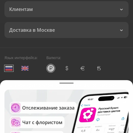
Клиентам
Доставка в Москве
Язык интерфейса:
Валюта:
©
Служба круглосуточной доставки цветов в Москве
Русский Букет, 2026
Общество с ограниченной ответственностью «Технология»
ОГРН: 1195476081745, ИНН: 5410081997
Юридический адрес: г. Новосибирск, ул. Ипподромская,
д.42, оф. 3