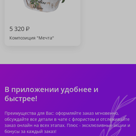
5 320
₽
Композиция "Мечта"
В приложении удобнее и
быстрее!
Преимущества для Вас: оформляйте заказ мгновенно,
обсуждайте все детали в чате с флористом и отслеживайте
заказ онлайн на всех этапах. Плюс - эксклюзивные акции и
бонусы за каждый заказ!