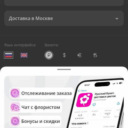
Доставка в Москве
Язык интерфейса:
Валюта:
©
Служба круглосуточной доставки цветов в Москве
Русский Букет, 2026
Общество с ограниченной ответственностью «Технология»
ОГРН: 1195476081745, ИНН: 5410081997
Юридический адрес: г. Новосибирск, ул. Ипподромская,
д.42, оф. 3
Рейтинг Русского букета в г. Москва