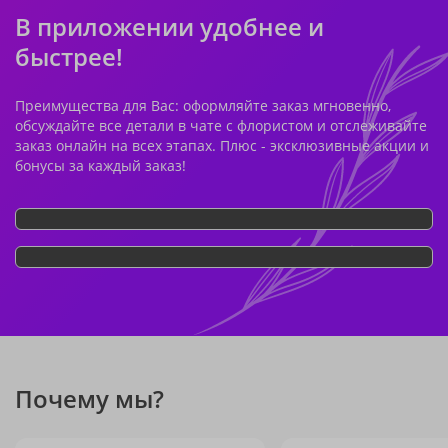
В приложении удобнее и
быстрее!
Преимущества для Вас: оформляйте заказ мгновенно,
обсуждайте все детали в чате с флористом и отслеживайте
заказ онлайн на всех этапах. Плюс - эксклюзивные акции и
бонусы за каждый заказ!
Почему мы?