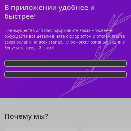
В приложении удобнее и
быстрее!
Преимущества для Вас: оформляйте заказ мгновенно,
обсуждайте все детали в чате с флористом и отслеживайте
заказ онлайн на всех этапах. Плюс - эксклюзивные акции и
бонусы за каждый заказ!
Почему мы?