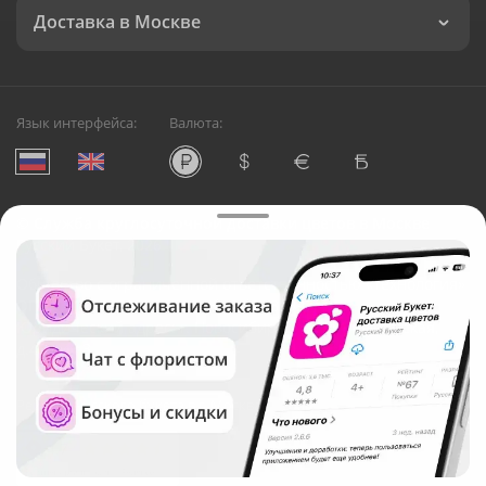
Доставка в Москве
Язык интерфейса:
Валюта:
©
Служба круглосуточной доставки цветов в Москве
Русский Букет, 2026
Общество с ограниченной ответственностью «Технология»
ОГРН: 1195476081745, ИНН: 5410081997
Юридический адрес: г. Новосибирск, ул. Ипподромская,
д.42, оф. 3
Рейтинг Русского букета в г. Москва