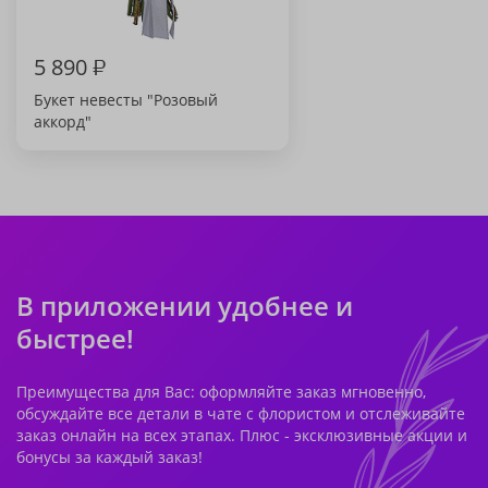
5 890
₽
Букет невесты "Розовый
аккорд"
В приложении удобнее и
быстрее!
Преимущества для Вас: оформляйте заказ мгновенно,
обсуждайте все детали в чате с флористом и отслеживайте
заказ онлайн на всех этапах. Плюс - эксклюзивные акции и
бонусы за каждый заказ!