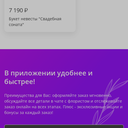
7 190
₽
Букет невесты "Свадебная
соната"
В приложении удобнее и
быстрее!
Преимущества для Вас: оформляйте заказ мгновенно,
обсуждайте все детали в чате с флористом и отслеживайте
заказ онлайн на всех этапах. Плюс - эксклюзивные акции и
бонусы за каждый заказ!