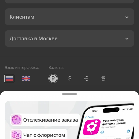
Клиентам
Доставка в Москве
Язык интерфейса:
Валюта:
©
Служба круглосуточной доставки цветов в Москве
Русский Букет, 2026
Общество с ограниченной ответственностью «Технология»
ОГРН: 1195476081745, ИНН: 5410081997
Юридический адрес: г. Новосибирск, ул. Ипподромская,
д.42, оф. 3