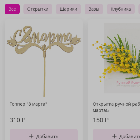
Все
Открытки
Шарики
Вазы
Клубника
Топпер "8 марта"
Открытка ручной раб
марта!»
310
₽
150
₽
Добавить
Добавит