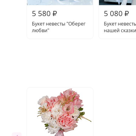
5 580
5 080
₽
₽
Букет невесты "Оберег
Букет невест
любви"
нашей сказки