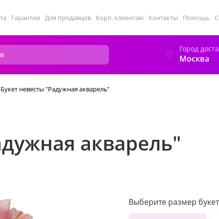
та
Гарантии
Для продавцов
Корп. клиентам
Контакты
Помощь
С
Город дост
Москва
Букет невесты "Радужная акварель"
адужная акварель"
Выберите размер букет