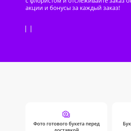
с флористом и отслеживайте заказ о
акции и бонусы за каждый заказ!
Фото готового букета перед
Бук
доставкой