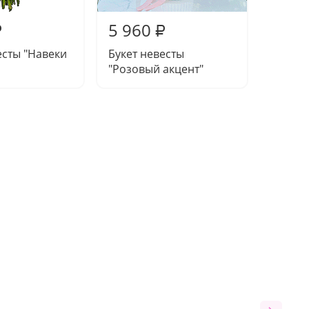
5 960
4 85
₽
₽
есты "Навеки
Букет невесты
Букет 
"Розовый акцент"
"Семей