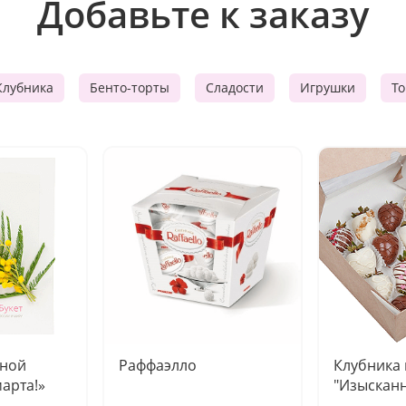
Добавьте к заказу
Клубника
Бенто-торты
Сладости
Игрушки
Т
чной
Раффаэлло
Клубника
марта!»
"Изысканн