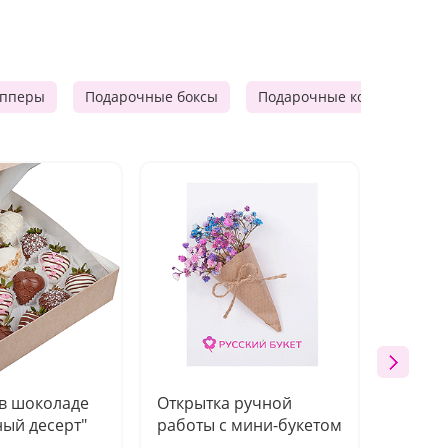
опперы
Подарочные боксы
Подарочные корзины
 в шоколаде
Открытка ручной
Ваза п
ый десерт"
работы с мини-букетом