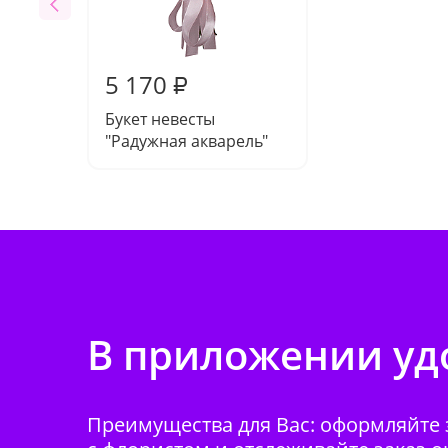
5 170
₽
Букет невесты
"Радужная акварель"
В приложении удо
Преимущества для Вас: оформляйте з