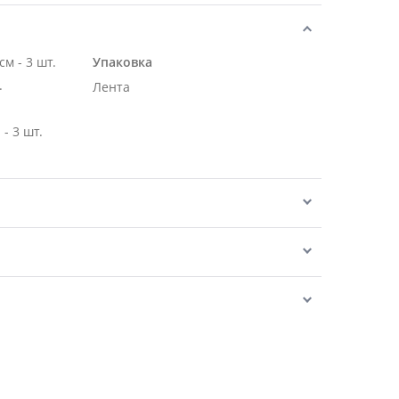
Роза Эквадор розовая 50 см - 3 шт.
Упаковка
.
Лента
- 3 шт.