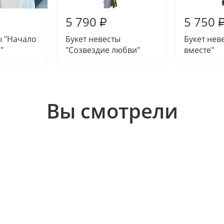
5 790
5 750
₽
ы "Начало
Букет невесты
Букет нев
"
"Созвездие любви"
вместе"
Вы смотрели