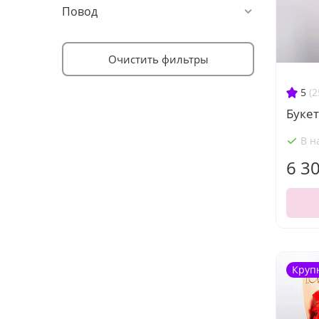
Повод
Очистить фильтры
5
(2
Букет
В н
6 3
Круп