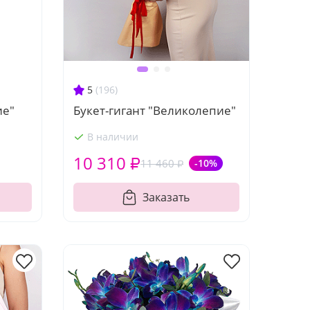
5
(196)
ие"
Букет-гигант "Великолепие"
В наличии
10 310 ₽
11 460 ₽
-10%
Заказать