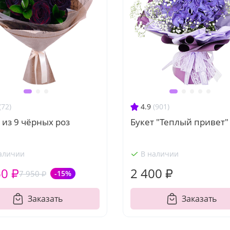
(72)
4.9
(901)
 из 9 чёрных роз
Букет "Теплый привет"
аличии
В наличии
60 ₽
2 400 ₽
7 950 ₽
-15%
Заказать
Заказать