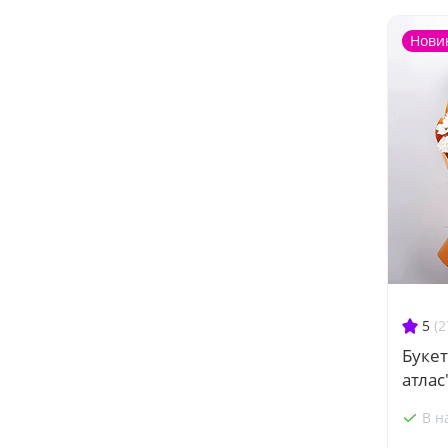
Нови
5
(2
Букет
атлас
В н