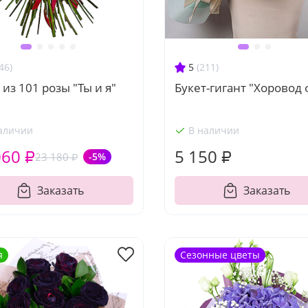
46)
5
(211)
 из 101 розы "Ты и я"
Букет-гигант "Хоровод 
аличии
В наличии
060 ₽
5 150 ₽
23 180 ₽
-5%
Заказать
Заказать
я
Сезонные цветы