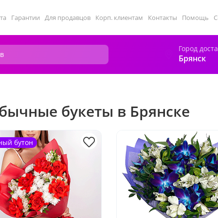
та
Гарантии
Для продавцов
Корп. клиентам
Контакты
Помощь
С
Город дост
Брянск
бычные букеты в Брянске
ный бутон