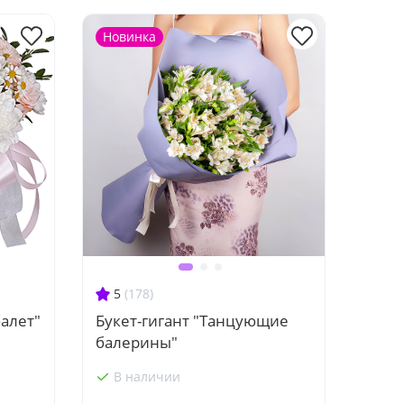
Новинка
5
(178)
алет"
Букет-гигант "Танцующие
балерины"
В наличии