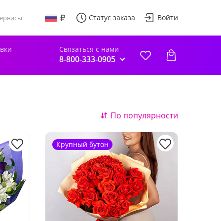
Статус заказа
Войти
ервисы
авки
Связаться с нами
8-800-333-0905
По популярности
Крупный бутон