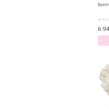
Букет
В н
6 9