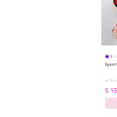
5
(6
Букет
В н
5 1