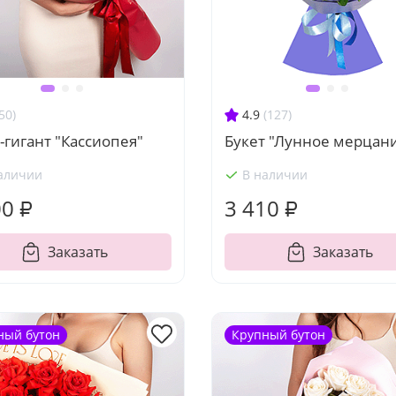
50)
4.9
(127)
-гигант "Кассиопея"
Букет "Лунное мерцан
аличии
В наличии
00 ₽
3 410 ₽
Заказать
Заказать
ный бутон
Крупный бутон