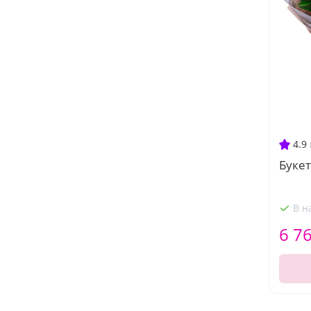
4.9
Букет
В н
6 7