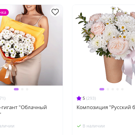
нка
71)
5
(293)
-гигант "Облачный
Композиция "Русский б
"
аличии
В наличии