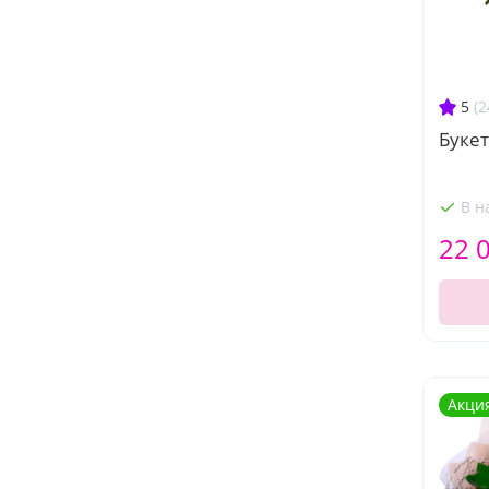
5
(2
Букет
В н
22 
Акци