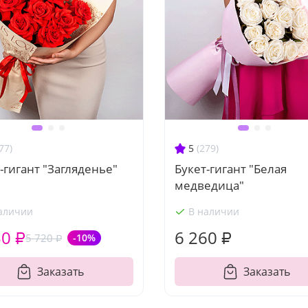
77)
5
(279)
-гигант "Загляденье"
Букет-гигант "Белая
медведица"
аличии
В наличии
50 ₽
6 260 ₽
5 720 ₽
-10%
Заказать
Заказать