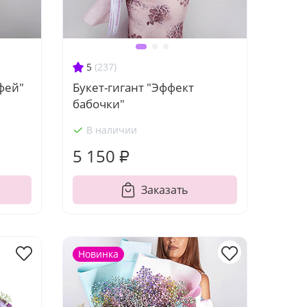
5
(237)
фей"
Букет-гигант "Эффект
бабочки"
В наличии
5 150 ₽
Заказать
Новинка