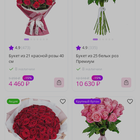
4.9
(473)
4.9
(335)
Букет из 21 красной розы 40
Букет из 25 белых роз
см
Премиум
В наличии
В наличии
-15%
-15%
5 250 ₽
12 510 ₽
4 460 ₽
10 630 ₽
Акция
Крупный бутон