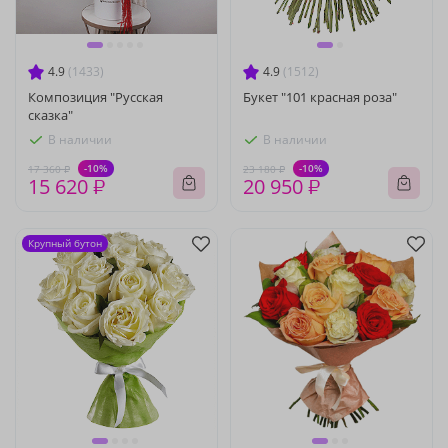
4.9
(1433)
4.9
(1512)
Композиция "Русская
Букет "101 красная роза"
сказка"
В наличии
В наличии
-10%
-10%
17 360 ₽
23 180 ₽
15 620 ₽
20 950 ₽
Крупный бутон