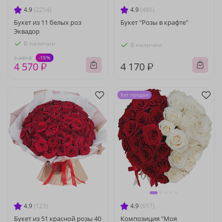
4.9
(2254)
4.9
(486)
Букет из 11 белых роз
Букет "Розы в крафте"
Эквадор
В наличии
В наличии
-15%
5 380 ₽
4 570 ₽
4 170 ₽
Хит продаж
4.9
(123)
4.9
(657)
Букет из 51 красной розы 40
Композиция "Моя