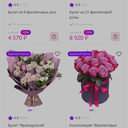
4.9
(115)
4.9
(83)
Букет из 9 фиолетовых роз
Букет из 21 фиолетовой
розы
В наличии
В наличии
-15%
-15%
5 380 ₽
10 490 ₽
4 570 ₽
8 920 ₽
Крупный бутон
Крупный бутон
4.9
(604)
4.9
(551)
Букет "Французский
Композиция "Фиолетовые