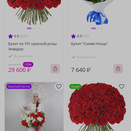
4.9
(893)
4.9
(85)
Букет из 101 красной розы
Букет "Синяя птица"
Эквадор
В наличии
В наличии
-15%
34 820 ₽
29 600 ₽
7 640 ₽
Крупный бутон
Акция