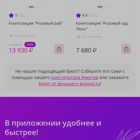
5
(59)
4.9
(767)
Композиция "Розовый рай"
Композиция "Розовый сад
Люкс"
В наличии
В наличии
-10%
15 480 ₽
13 930 ₽
7 680 ₽
Не нашли подходящий букет? Соберите его сами с
помощью нашего
конструктора букетов
или закажите
букет от ведущего флориста
!
В приложении удобнее и
быстрее!