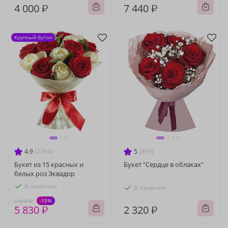
4 000 ₽
7 440 ₽
Крупный бутон
4.9
(2764)
5
(859)
Букет из 15 красных и
Букет "Сердце в облаках"
белых роз Эквадор
В наличии
В наличии
-15%
6 860 ₽
5 830 ₽
2 320 ₽