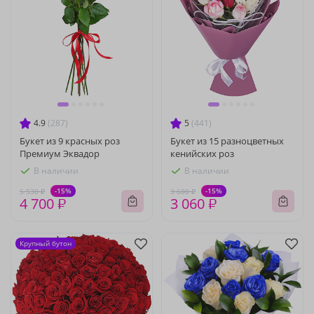
4.9
(287)
5
(441)
Букет из 9 красных роз
Букет из 15 разноцветных
Премиум Эквадор
кенийских роз
В наличии
В наличии
-15%
-15%
5 530 ₽
3 600 ₽
4 700 ₽
3 060 ₽
Крупный бутон