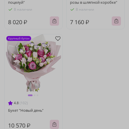
поцелуй"
розы в шляпной коробке"
В наличии
В наличии
8 020 ₽
7 160 ₽
Крупный бутон
4.8
(102)
Букет "Новый день"
10 570 ₽