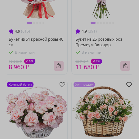
4.9
(615)
4.9
(391)
Букет из 51 красной розы 40
Букет из 25 розовых роз
см
Премиум Эквадор
В наличии
В наличии
-15%
-15%
10 540 ₽
13 740 ₽
8 960 ₽
11 680 ₽
Крупный бутон
Хит продаж