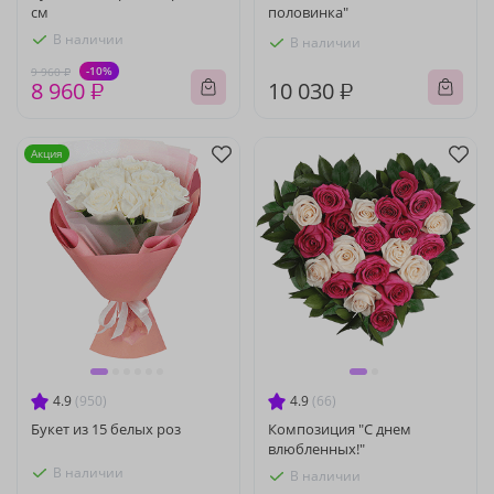
см
половинка"
В наличии
В наличии
-10%
9 960 ₽
8 960 ₽
10 030 ₽
Акция
4.9
(950)
4.9
(66)
Букет из 15 белых роз
Композиция "С днем
влюбленных!"
В наличии
В наличии