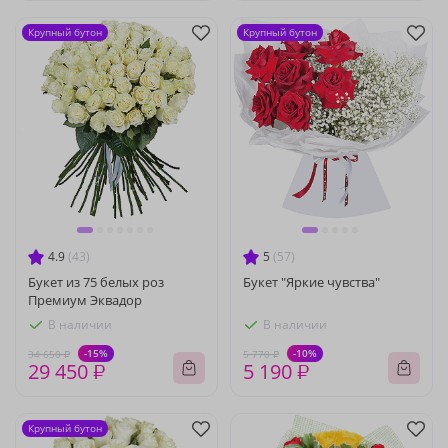
Крупный бутон
Крупный бутон
4.9
(43)
5
(57)
Букет из 75 белых роз
Букет "Яркие чувства"
Премиум Эквадор
В наличии
В наличии
-15%
-10%
34 650 ₽
5 770 ₽
29 450 ₽
5 190 ₽
Крупный бутон