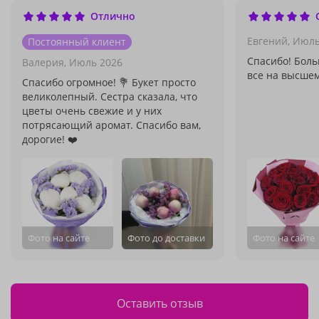
Отлично
Евгений,
Июль
Постоянный клиент
Спасибо! Боль
Валерия,
Июль 2026
все на высше
Спасибо огромное! 💐 Букет просто
великолепный. Сестра сказала, что
цветы очень свежие и у них
потрясающий аромат. Спасибо вам,
дорогие! ❤️
Фото на сайте
Фото до доставки
Фото на сайте
Оставить отзыв