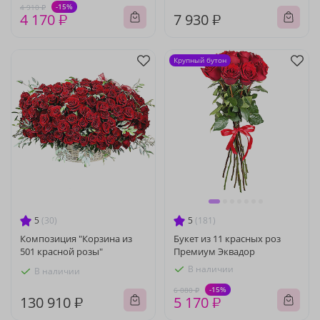
-15%
4 910 ₽
4 170 ₽
7 930 ₽
Крупный бутон
5
(30)
5
(181)
Композиция "Корзина из
Букет из 11 красных роз
501 красной розы"
Премиум Эквадор
В наличии
В наличии
-15%
6 080 ₽
130 910 ₽
5 170 ₽