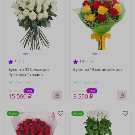
5
(81)
4.9
(346)
Букет из 35 белых роз
Букет из 13 кенийских роз
Премиум Эквадор
В наличии
В наличии
-15%
-15%
18 340 ₽
4 180 ₽
15 590 ₽
3 550 ₽
Акция
Акция