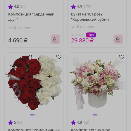
4.8
(81)
4.9
(275)
Композиция "Сердечный
Букет из 101 розы
друг"
"Королевский рубин"
В наличии
В наличии
-10%
33 110 ₽
4 690 ₽
29 880 ₽
5
(66)
4.9
(52)
Композиция "Романтичный
Композиция "Чудное