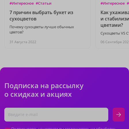
#Интересное
#Статьи
#Интересное
#
7 причин выбрать букет из
Как ухажива
сухоцветов
и стабилиз
цветами?
Почему сухоцветы лучше обычных
цветов?
Сухоцветы VS 
31 Августа 2022
06 Сентября 202
Подписка на рассылку
о скидках и акциях
Подписываясь на новости вы соглашаетесь на обработку