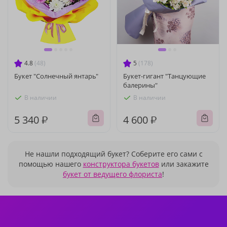
4.8
(48)
5
(178)
Букет "Солнечный янтарь"
Букет-гигант "Танцующие
балерины"
В наличии
В наличии
5 340 ₽
4 600 ₽
Не нашли подходящий букет? Соберите его сами с
помощью нашего
конструктора букетов
или закажите
букет от ведущего флориста
!