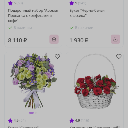
5
(53)
5
(141)
Подарочный набор "Аромат
Букет "Черно-белая
Прованса с конфетами и
классика"
кофе"
В наличии
В наличии
8 110 ₽
1 930 ₽
4.9
(54)
4.9
(116)
Букет "Серенада"
Композиция "Драгоценной"