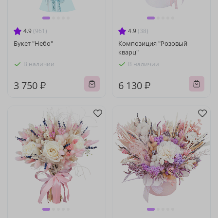
4.9
(961)
4.9
(38)
Букет "Небо"
Композиция "Розовый
кварц"
В наличии
В наличии
3 750 ₽
6 130 ₽