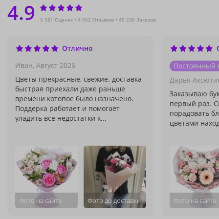
4.9
5 381 Оценок
4 062 Отзывов
45 236 Заказов
Отлично
Иван,
Август 2026
Постоянный 
Цветы прекрасные, свежие. доставка
Дарья Аксюти
быстрая приехали даже раньше
Заказываю бук
времени котопое было назначено.
первый раз. С
Поддерка работает и помогает
порадовать б
уладить все недостатки к...
цветами наход
Фото на сайте
Фото до доставки
Фото на сайте