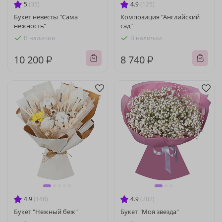
5
(35)
4.9
(125)
Букет невесты "Сама
Композиция "Английский
нежность"
сад"
В наличии
В наличии
10 200 ₽
8 740 ₽
4.9
(148)
4.9
(202)
Букет "Нежный беж"
Букет "Моя звезда"