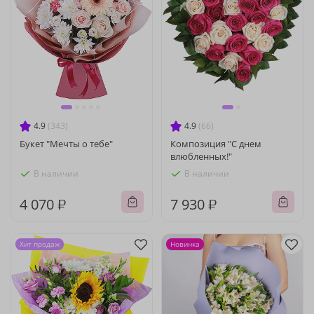
4.9
(343)
4.9
(66)
Букет "Мечты о тебе"
Композиция "С днем
влюбленных!"
В наличии
В наличии
4 070 ₽
7 930 ₽
Хит продаж
Новинка