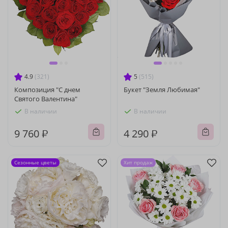
4.9
(321)
5
(515)
Композиция "С днем
Букет "Земля Любимая"
Святого Валентина"
В наличии
В наличии
9 760 ₽
4 290 ₽
Сезонные цветы
Хит продаж