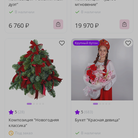
дуэт"
мгновение"
В наличии
В наличии
6 760 ₽
19 970 ₽
Крупный бутон
5
(28)
5
(683)
Композиция "Новогодняя
Букет "Красная девица"
классика"
Под заказ
В наличии