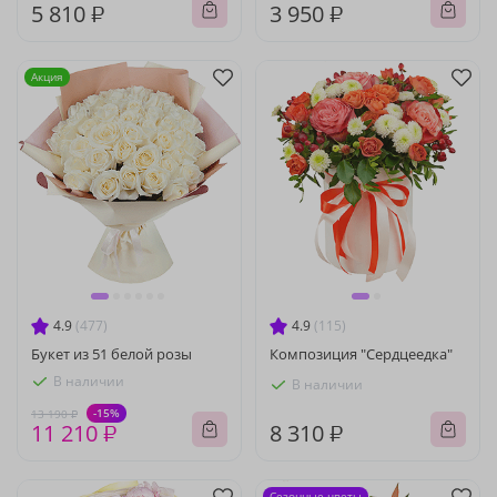
5 810 ₽
3 950 ₽
Акция
4.9
(477)
4.9
(115)
Букет из 51 белой розы
Композиция "Сердцеедка"
В наличии
В наличии
-15%
13 190 ₽
11 210 ₽
8 310 ₽
Сезонные цветы