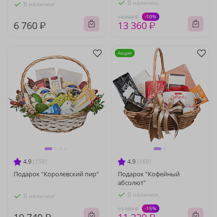
В наличии
В наличии
-10%
14 840 ₽
6 760 ₽
13 360 ₽
Акция
4.9
(158)
4.9
(168)
Подарок "Королевский пир"
Подарок "Кофейный
абсолют"
В наличии
В наличии
-15%
13 200 ₽