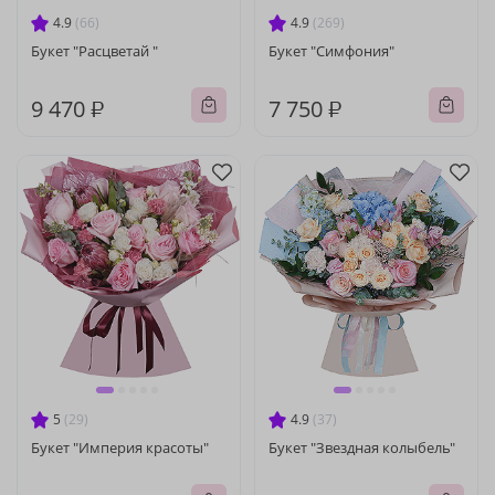
4.9
(66)
4.9
(269)
Букет "Расцветай "
Букет "Симфония"
9 470 ₽
7 750 ₽
5
(29)
4.9
(37)
Букет "Империя красоты"
Букет "Звездная колыбель"