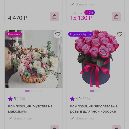
В наличии
-10%
16 810 ₽
4 470 ₽
15 130 ₽
Новинка
Крупный бутон
5
(120)
4.9
(551)
Композиция "Чувства на
Композиция "Фиолетовые
максимум"
розы в шляпной коробке"
В наличии
В наличии