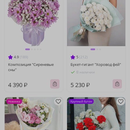
4.9
(189)
5
(212)
Композиция "Сиреневые
Букет-гигант "Хоровод фей"
сны"
В наличии
4 390 ₽
5 230 ₽
Новинка
Крупный бутон