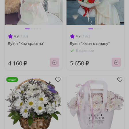
4.9
(193)
4.9
(192)
Букет "Код красоты"
Букет "Ключ к сердцу"
В наличии
4 160 ₽
5 650 ₽
Акция