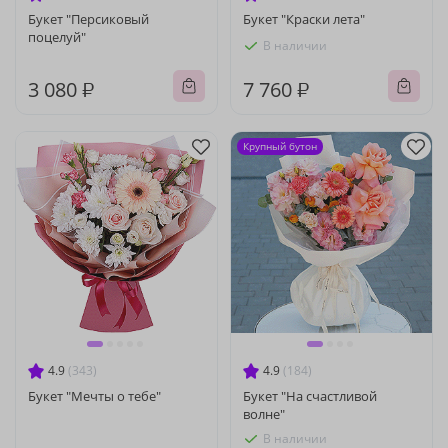
Букет "Персиковый
Букет "Краски лета"
поцелуй"
В наличии
3 080 ₽
7 760 ₽
Крупный бутон
4.9
(343)
4.9
(184)
Букет "Мечты о тебе"
Букет "На счастливой
волне"
В наличии