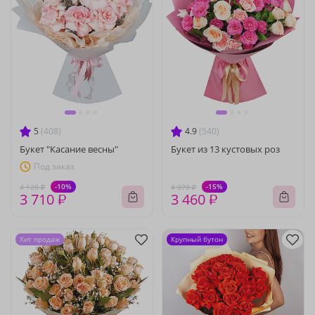
5
(408)
4.9
(540)
Букет "Касание весны"
Букет из 13 кустовых роз
Под заказ
-10%
-15%
4 120 ₽
4 070 ₽
3 710 ₽
3 460 ₽
Хит продаж
Крупный бутон