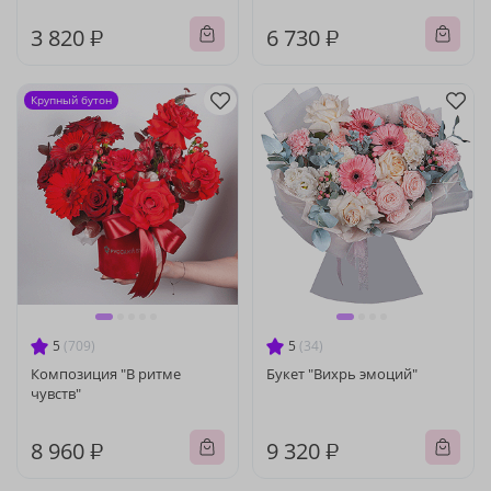
3 820 ₽
6 730 ₽
Крупный бутон
5
(709)
5
(34)
Композиция "В ритме
Букет "Вихрь эмоций"
чувств"
8 960 ₽
9 320 ₽