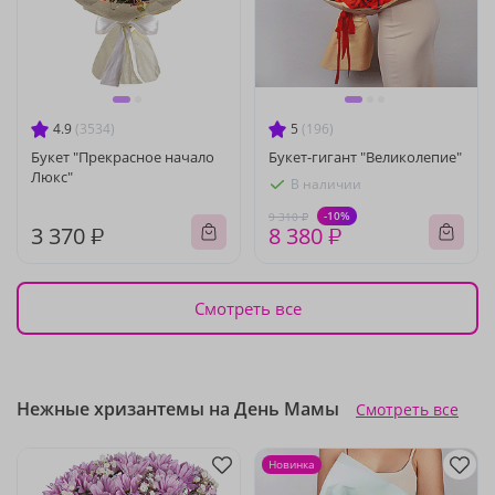
4.9
(3534)
5
(196)
Букет "Прекрасное начало
Букет-гигант "Великолепие"
Люкс"
В наличии
-10%
9 310 ₽
3 370 ₽
8 380 ₽
Смотреть все
Нежные хризантемы на День Мамы
Смотреть все
Новинка