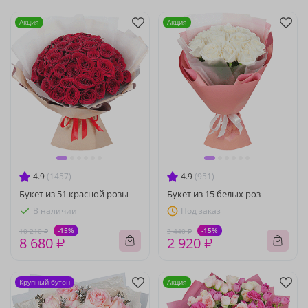
Акция
Акция
4.9
(1457)
4.9
(951)
Букет из 51 красной розы
Букет из 15 белых роз
В наличии
Под заказ
-15%
-15%
10 210 ₽
3 440 ₽
8 680 ₽
2 920 ₽
Крупный бутон
Акция