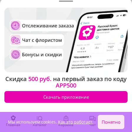
3 880 ₽
3 260 ₽
Скидка
500 руб.
на первый заказ по коду
APP500
4.9
(4061)
4.8
(46)
Скачать приложение
Букет "Альстромерии (9
Букет "Лучики весны"
шт.)"
В наличии
Мы используем cookies.
Как это работает
.
Понятно
3 150 ₽
3 320 ₽
Главная
Каталог
Корзина
Чат
Войти