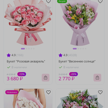
Акция
4.9
(166)
4.9
(4328)
Букет "Розовая акварель"
Букет "Весеннее солнце"
В наличии
В наличии
-13%
-25%
4 230 ₽
3 690 ₽
3 680 ₽
2 770 ₽
Новинка