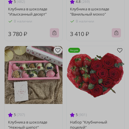
5
(482)
4.8
(269)
Клубника в шоколаде
Клубника в шоколаде
"Изысканный десерт"
"Ванильный мокко"
В наличии
В наличии
3 780 ₽
3 410 ₽
Акция
5
(707)
5
(901)
Клубника в шоколаде
Набор "Клубничный
"Нежный шепот"
поцелуй"