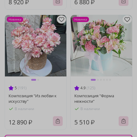
8 920 ₽
6 880 ₽
Новинка
Новинка
5
(191)
4.9
(125)
Композиция "Из любви к
Композиция "Форма
искусству"
нежности"
В наличии
В наличии
12 890 ₽
5 510 ₽