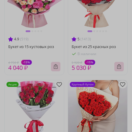
4.9
(519)
5
(1413)
Букет из 15 кустовых роз
Букет из 25 красных роз
В наличии
-15%
-15%
4 750 ₽
5 920 ₽
4 040 ₽
5 030 ₽
Акция
Крупный бутон