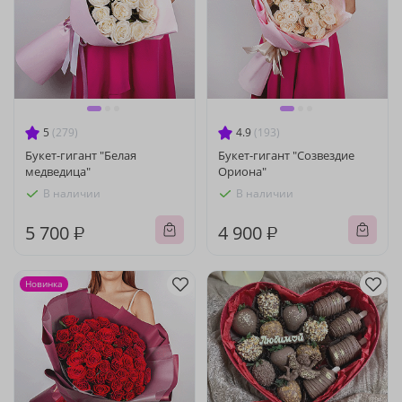
5
(279)
4.9
(193)
Букет-гигант "Белая
Букет-гигант "Созвездие
медведица"
Ориона"
В наличии
В наличии
5 700 ₽
4 900 ₽
Новинка