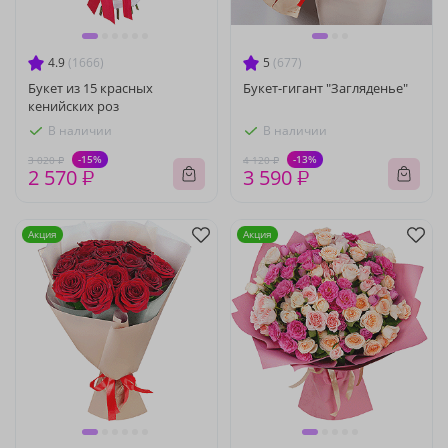
4.9
(1666)
5
(677)
Букет из 15 красных
Букет-гигант "Загляденье"
кенийских роз
В наличии
В наличии
-15%
-13%
3 020 ₽
4 120 ₽
2 570 ₽
3 590 ₽
Акция
Акция