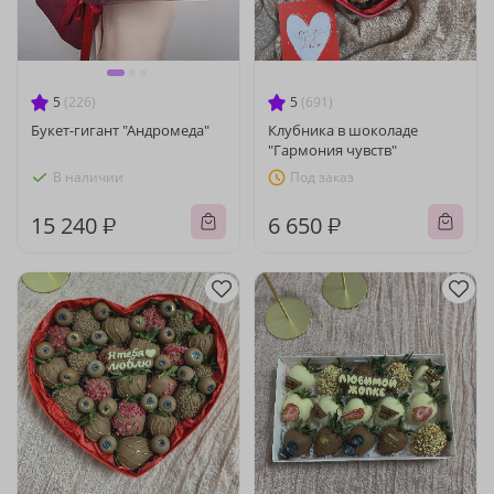
5
(226)
5
(691)
Букет-гигант "Андромеда"
Клубника в шоколаде
"Гармония чувств"
В наличии
Под заказ
15 240 ₽
6 650 ₽