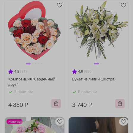
4.8
(81)
4.9
(986)
Композиция "Сердечный
Букет из лилий (Экстра)
друг"
В наличии
В наличии
4 850 ₽
3 740 ₽
Новинка