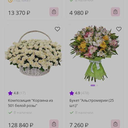
Под заказ
В наличии
13 370 ₽
4 980 ₽
4.8
(17)
4.9
(478)
Композиция "Корзина из
Букет "Альстромерии (25
501 белой розы"
шт.)"
В наличии
В наличии
128 840 ₽
7 260 ₽