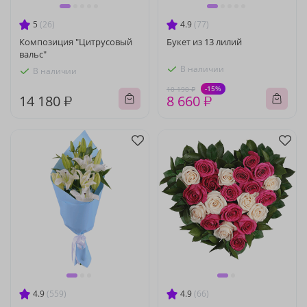
5
(26)
4.9
(77)
Композиция "Цитрусовый
Букет из 13 лилий
вальс"
В наличии
В наличии
-15%
10 190 ₽
14 180 ₽
8 660 ₽
4.9
(559)
4.9
(66)