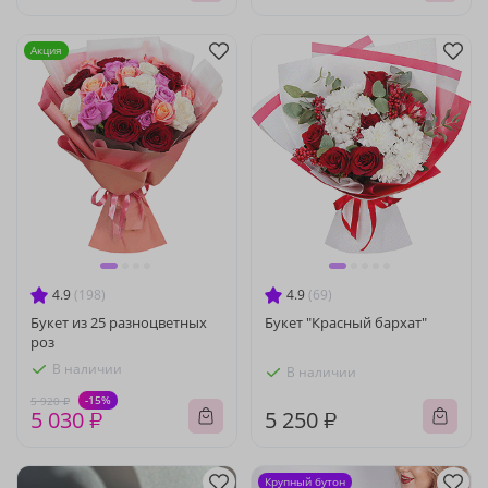
Акция
4.9
(198)
4.9
(69)
Букет из 25 разноцветных
Букет "Красный бархат"
роз
В наличии
В наличии
-15%
5 920 ₽
5 030 ₽
5 250 ₽
Крупный бутон