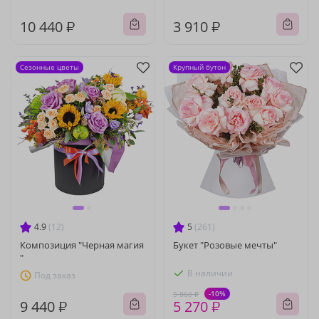
10 440 ₽
3 910 ₽
Сезонные цветы
Крупный бутон
4.9
(12)
5
(261)
Композиция "Черная магия
Букет "Розовые мечты"
"
В наличии
Под заказ
-10%
5 860 ₽
9 440 ₽
5 270 ₽