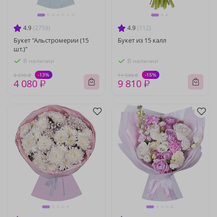
4.9
(2759)
4.9
(112)
Букет "Альстромерии (15
Букет из 15 калл
шт.)"
В наличии
В наличии
-13%
-15%
4 690 ₽
11 540 ₽
4 080 ₽
9 810 ₽