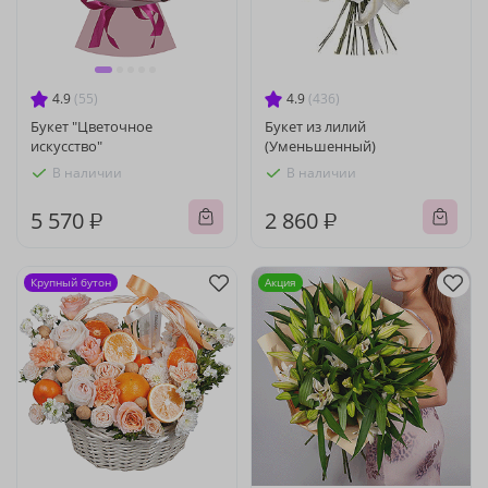
4.9
(55)
4.9
(436)
Букет "Цветочное
Букет из лилий
искусство"
(Уменьшенный)
В наличии
В наличии
5 570 ₽
2 860 ₽
Крупный бутон
Акция