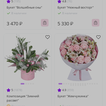
5
(195)
4.8
(76)
Букет "Волшебные сны"
Букет "Нежный восторг"
В наличии
В наличии
3 470 ₽
5 330 ₽
5
(1878)
4.9
(859)
Композиция "Зимний
Букет "Жемчужинка"
рассвет"