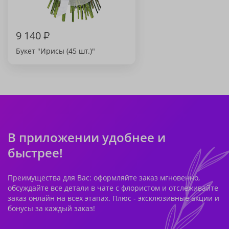
9 140
₽
Букет "Ирисы (45 шт.)"
В приложении удобнее и
быстрее!
Преимущества для Вас: оформляйте заказ мгновенно,
обсуждайте все детали в чате с флористом и отслеживайте
заказ онлайн на всех этапах. Плюс - эксклюзивные акции и
бонусы за каждый заказ!