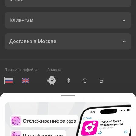
Клиентам
Доставка в Москве
Язык интерфейса:
Валюта:
©
Служба круглосуточной доставки цветов в Москве
Русский Букет, 2026
Общество с ограниченной ответственностью «Технология»
ОГРН: 1195476081745, ИНН: 5410081997
Юридический адрес: г. Новосибирск, ул. Ипподромская,
д.42, оф. 3