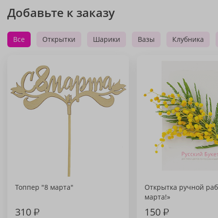
Добавьте к заказу
Все
Открытки
Шарики
Вазы
Клубника
Топпер "8 марта"
Открытка ручной раб
марта!»
310
₽
150
₽