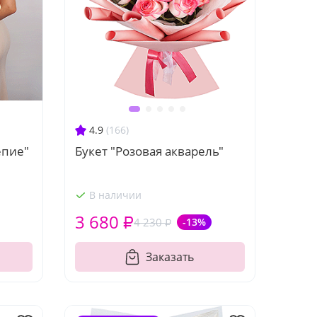
4.9
(166)
епие"
Букет "Розовая акварель"
В наличии
3 680 ₽
4 230 ₽
-13%
Заказать