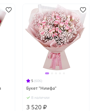
5
(606)
з
Букет "Нимфа"
В наличии
3 520 ₽