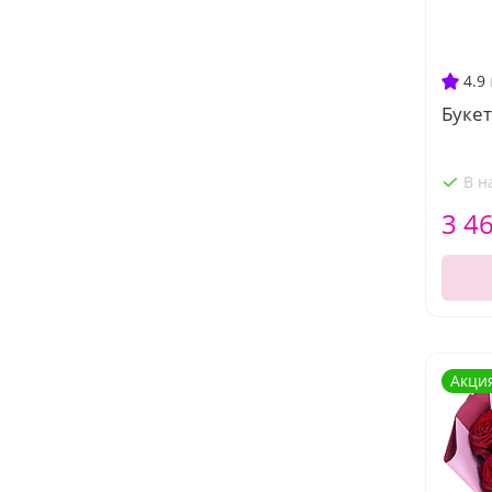
4.9
Букет
В н
3 4
Акци