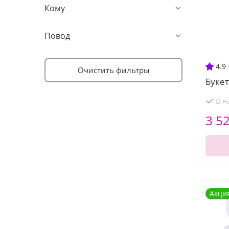
Кому
Повод
4.9
Очистить фильтры
Букет
В н
3 5
Акци