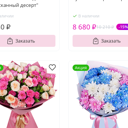
сканный десерт"
аличии
В наличии
80 ₽
8 680 ₽
10 210 ₽
-15%
Заказать
Заказать
я
Акция