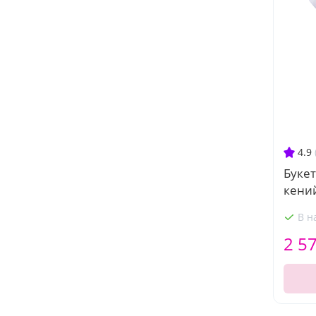
4.9
Букет
кени
В н
2 5