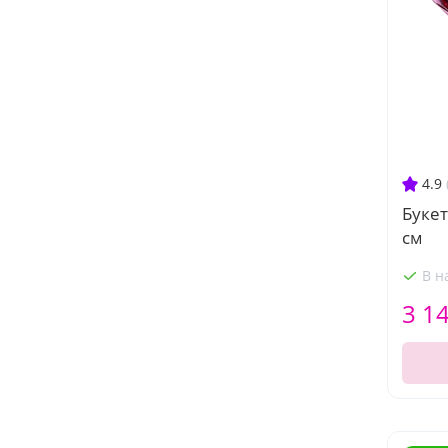
4.9
Букет
см
В н
3 1