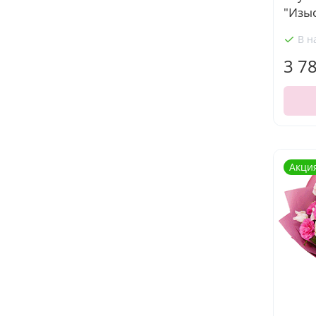
"Изы
В н
3 7
Акци