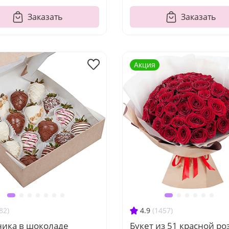
Заказать
Заказать
Акция
82)
4.9
(1457)
ника в шоколаде
Букет из 51 красной ро