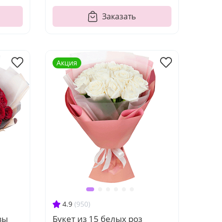
Заказать
Акция
4.9
(950)
зы
Букет из 15 белых роз