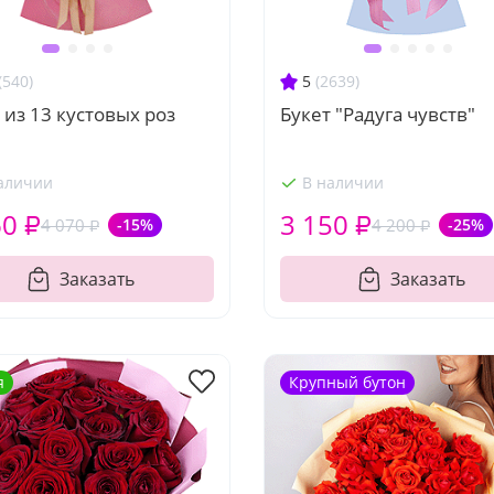
(540)
5
(2639)
 из 13 кустовых роз
Букет "Радуга чувств"
аличии
В наличии
60 ₽
3 150 ₽
4 070 ₽
-15%
4 200 ₽
-25%
Заказать
Заказать
я
Крупный бутон