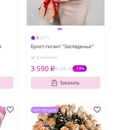
5
(677)
з
Букет-гигант "Загляденье"
В наличии
3 590 ₽
4 120 ₽
-13%
Заказать
Хит продаж