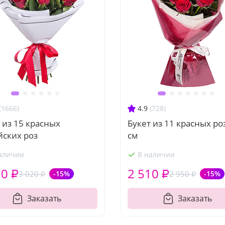
(1666)
4.9
(728)
 из 15 красных
Букет из 11 красных ро
йских роз
см
аличии
В наличии
70 ₽
2 510 ₽
3 020 ₽
-15%
2 950 ₽
-15%
Заказать
Заказать