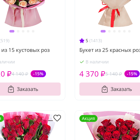
(519)
5
(1413)
 из 15 кустовых роз
Букет из 25 красных ро
аличии
В наличии
20 ₽
4 370 ₽
4 140 ₽
-15%
5 140 ₽
-15%
Заказать
Заказать
я
Акция