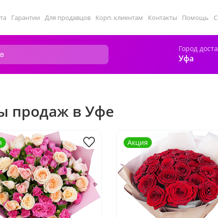
та
Гарантии
Для продавцов
Корп. клиентам
Контакты
Помощь
С
Город дост
Уфа
ы продаж в Уфе
я
Акция