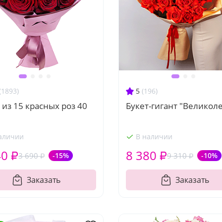
(1893)
5
(196)
 из 15 красных роз 40
Букет-гигант "Великол
аличии
В наличии
40 ₽
8 380 ₽
3 690 ₽
-15%
9 310 ₽
-10%
Заказать
Заказать