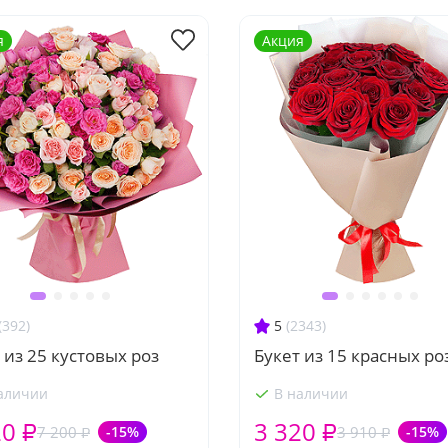
я
Акция
(392)
5
(2343)
 из 25 кустовых роз
Букет из 15 красных ро
аличии
В наличии
20 ₽
3 320 ₽
7 200 ₽
-15%
3 910 ₽
-15%