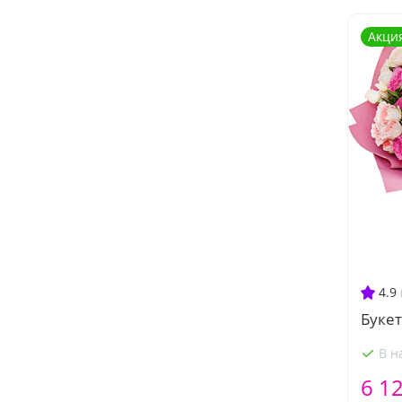
Акци
4.9
Букет
В н
6 1