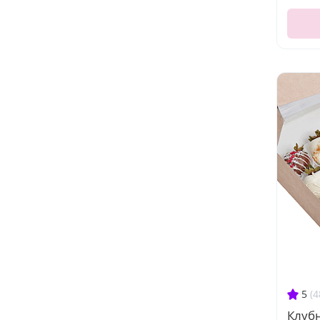
5
(4
Клуб