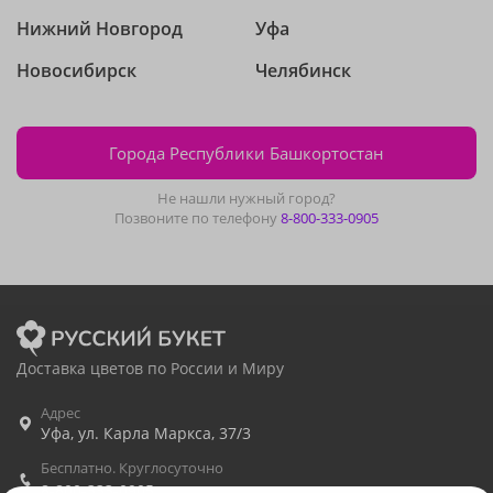
Нижний Новгород
Уфа
Новосибирск
Челябинск
Города Республики Башкортостан
Не нашли нужный город?
Позвоните по телефону
8-800-333-0905
Доставка цветов по России и Миру
Адрес
Уфа
,
ул. Карла Маркса, 37/3
Бесплатно. Круглосуточно
8-800-333-0905