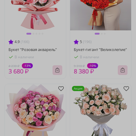
4.9
(166)
5
(196)
Букет "Розовая акварель"
Букет-гигант "Великолепие"
В наличии
В наличии
-13%
-10%
4 230 ₽
9 310 ₽
3 680 ₽
8 380 ₽
Акция