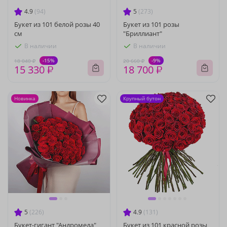
4.9
(94)
5
(273)
Букет из 101 белой розы 40
Букет из 101 розы
см
"Бриллиант"
В наличии
В наличии
-15%
-9%
18 040 ₽
20 660 ₽
15 330 ₽
18 700 ₽
Новинка
Крупный бутон
5
(226)
4.9
(131)
Букет-гигант "Андромеда"
Букет из 101 красной розы