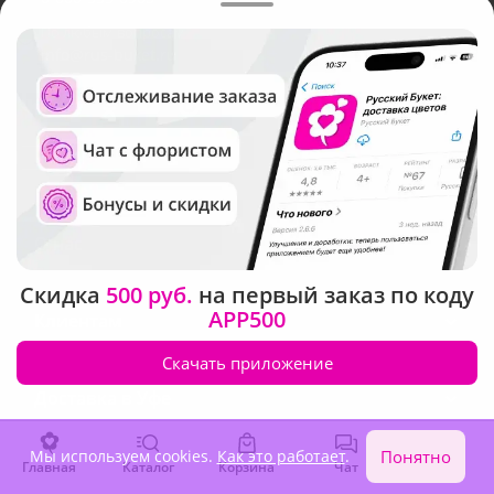
По любым вопросам
info@rus-buket.ru
О нас
Скидка
500 руб.
на первый заказ по коду
APP500
Клиентам
Скачать приложение
Доставка в Уфе
Мы используем cookies.
Как это работает
.
Понятно
Главная
Каталог
Корзина
Чат
Войти