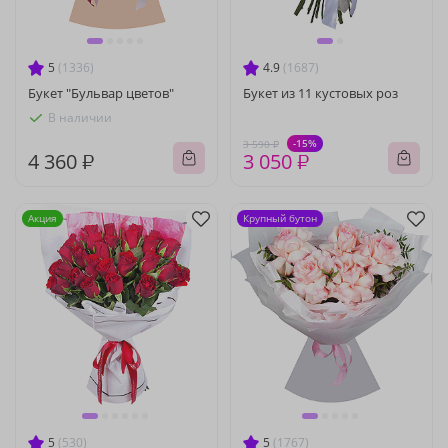
5
(1336)
4.9
(1687)
Букет "Бульвар цветов"
Букет из 11 кустовых роз
В наличии
-15%
3 590 ₽
4 360 ₽
3 050 ₽
Акция
Крупный бутон
5
(530)
5
(1767)