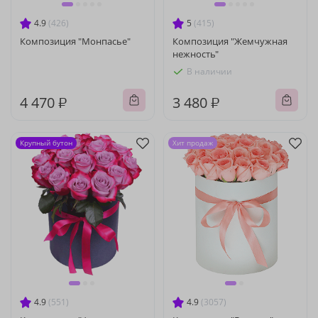
4.9
(426)
5
(415)
Композиция "Монпасье"
Композиция "Жемчужная
нежность"
В наличии
4 470 ₽
3 480 ₽
Крупный бутон
Хит продаж
4.9
(551)
4.9
(3057)