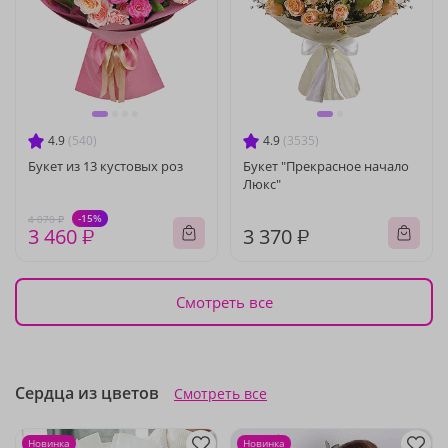
4.9
(540)
4.9
(3535)
Букет из 13 кустовых роз
Букет "Прекрасное начало
Люкс"
-15%
4 070 ₽
3 460 ₽
3 370 ₽
Смотреть все
Сердца из цветов
Смотреть все
Новинка
Новинка