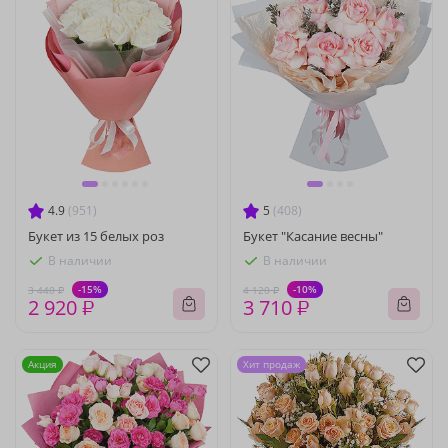
4.9
(951)
5
(408)
Букет из 15 белых роз
Букет "Касание весны"
В наличии
В наличии
-15%
-10%
3 440 ₽
4 120 ₽
2 920 ₽
3 710 ₽
Акция
Хит продаж