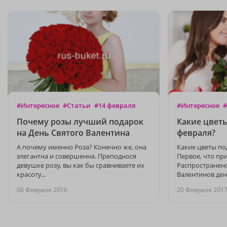
#Интересное
#Статьи
#14 февраля
#Интересное
#
Почему розы лучший подарок
Какие цветы
на День Святого Валентина
февраля?
А почему именно Роза? Конечно же, она
Какие цветы по
элегантна и совершенна. Преподнося
Первое, что пр
девушке розу, вы как бы сравниваете их
Распространено
красоту...
Валентинов де
08 Февраля 2016
20 Февраля 201