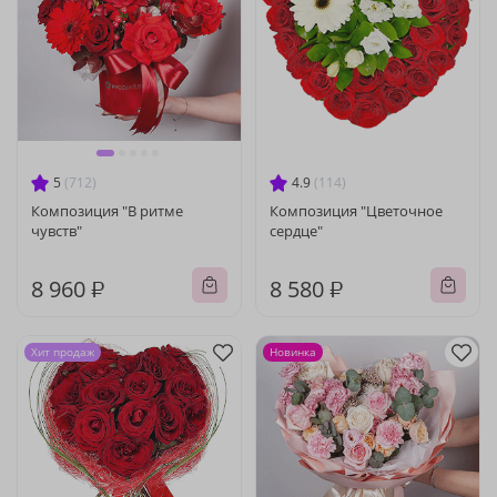
5
(712)
4.9
(114)
Композиция "В ритме
Композиция "Цветочное
чувств"
сердце"
8 960 ₽
8 580 ₽
Хит продаж
Новинка