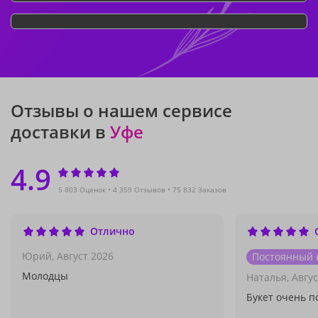
Отзывы о нашем сервисе
доставки в
Уфе
4.9
5 803 Оценок
4 359 Отзывов
75 832 Заказов
Отлично
Юрий,
Август 2026
Постоянный 
Молодцы
Наталья,
Авгус
Букет очень п