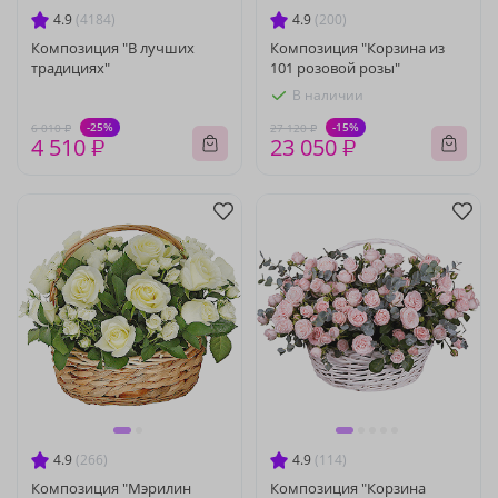
4.9
(4184)
4.9
(200)
Композиция "В лучших
Композиция "Корзина из
традициях"
101 розовой розы"
В наличии
-25%
-15%
6 010 ₽
27 120 ₽
4 510 ₽
23 050 ₽
4.9
(266)
4.9
(114)
Композиция "Мэрилин
Композиция "Корзина