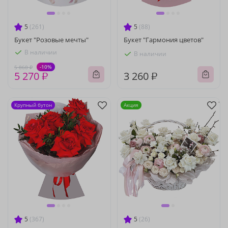
5
(261)
5
(88)
Букет "Розовые мечты"
Букет "Гармония цветов"
В наличии
В наличии
-10%
5 860 ₽
5 270 ₽
3 260 ₽
Крупный бутон
Акция
5
(367)
5
(26)