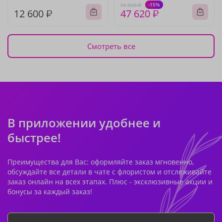
-15%
56 020 ₽
12 600 ₽
47 620 ₽
Смотреть все
В приложении удобнее и
быстрее!
Преимущества для Вас: оформляйте заказ мгновенно,
обсуждайте все детали в чате с флористом и отслеживайте
заказ онлайн на всех этапах. Плюс - эксклюзивные акции и
бонусы за каждый заказ!