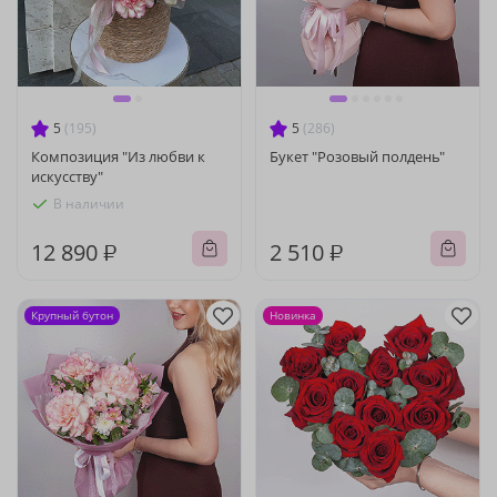
5
(195)
5
(286)
Композиция "Из любви к
Букет "Розовый полдень"
искусству"
В наличии
12 890 ₽
2 510 ₽
Крупный бутон
Новинка