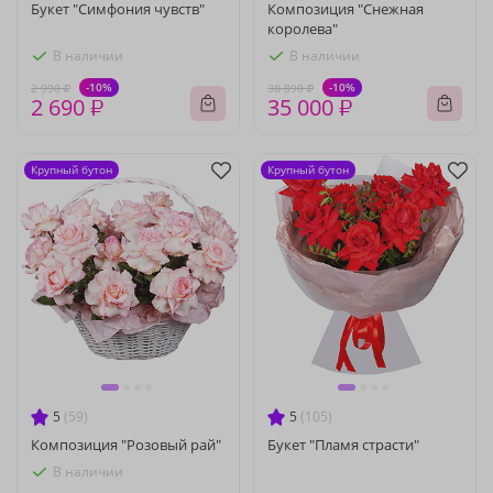
Букет "Симфония чувств"
Композиция "Снежная
королева"
В наличии
В наличии
-10%
-10%
2 990 ₽
38 890 ₽
2 690 ₽
35 000 ₽
Крупный бутон
Крупный бутон
5
(59)
5
(105)
Композиция "Розовый рай"
Букет "Пламя страсти"
В наличии