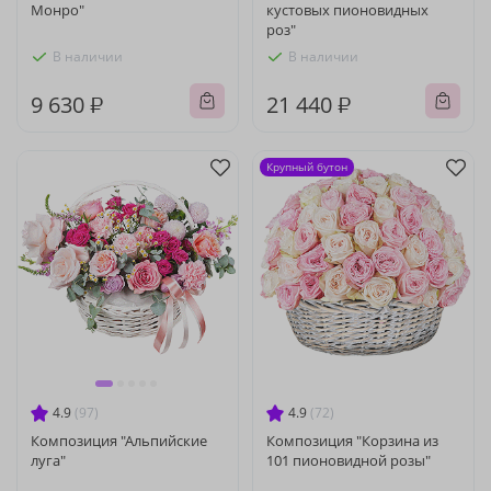
Монро"
кустовых пионовидных
роз"
В наличии
В наличии
9 630 ₽
21 440 ₽
Крупный бутон
4.9
(97)
4.9
(72)
Композиция "Альпийские
Композиция "Корзина из
луга"
101 пионовидной розы"