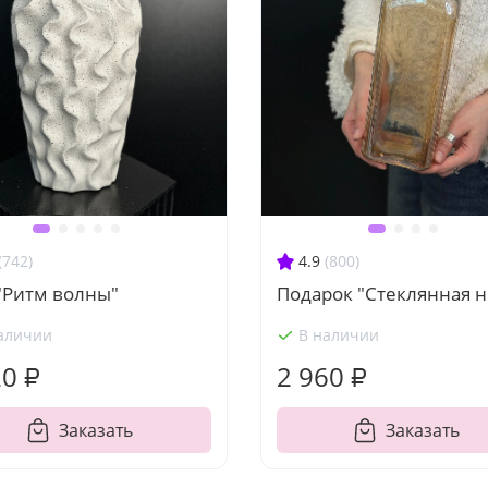
(742)
4.9
(800)
"Ритм волны"
Подарок "Стеклянная н
аличии
В наличии
20 ₽
2 960 ₽
Заказать
Заказать