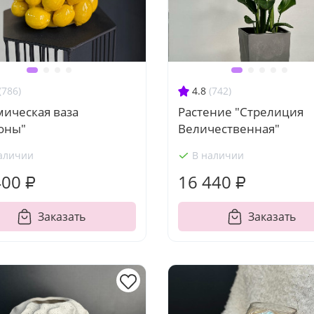
(786)
4.8
(742)
мическая ваза
Растение "Стрелиция
оны"
Величественная"
аличии
В наличии
400 ₽
16 440 ₽
Заказать
Заказать