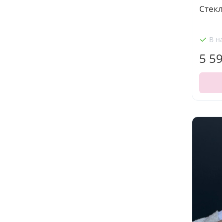
Стек
В н
5 5