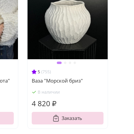
5
(755)
ота"
Ваза "Морской бриз"
В наличии
4 820 ₽
Заказать