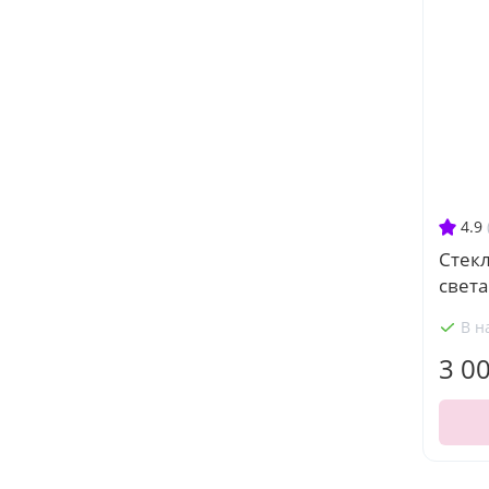
4.9
Стекл
света
В н
3 0