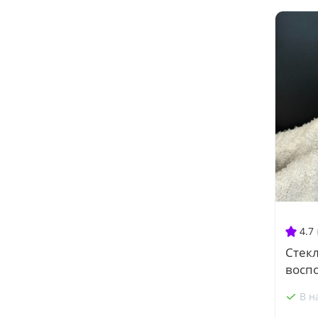
4.7
Стекл
восп
В н