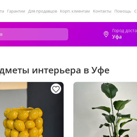
та
Гарантии
Для продавцов
Корп. клиентам
Контакты
Помощь
С
Город дост
Уфа
дметы интерьера в Уфе