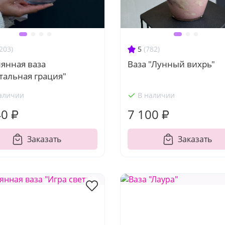
203)
5
(782)
янная ваза
Ваза "Лунный вихрь"
тальная грация"
аличии
В наличии
40 ₽
7 100 ₽
Заказать
Заказать