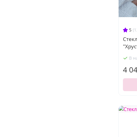
5
(1
Стекл
"Хрус
В н
4 0