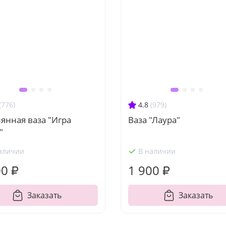
(776)
4.8
(979)
янная ваза "Игра
Ваза "Лаура"
"
аличии
В наличии
00 ₽
1 900 ₽
Заказать
Заказать