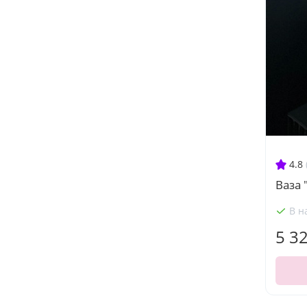
4.8
Ваза 
В н
5 3