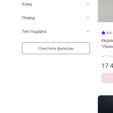
Кому
Повод
Тип подарка
4.8
Кера
"Лим
Очистить фильтры
В н
17 