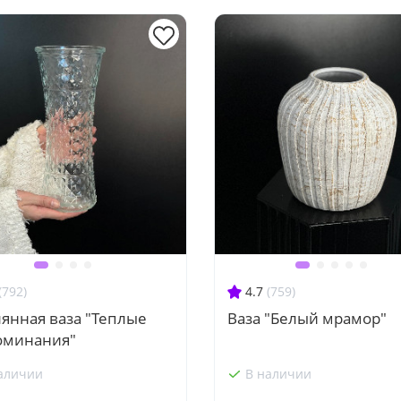
(792)
4.7
(759)
янная ваза "Теплые
Ваза "Белый мрамор"
оминания"
аличии
В наличии