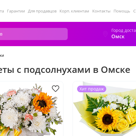
та
Гарантии
Для продавцов
Корп. клиентам
Контакты
Помощь
С
Город дост
Омск
хи
еты с подсолнухами в Омске
Хит продаж