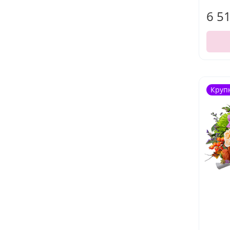
6 5
Круп