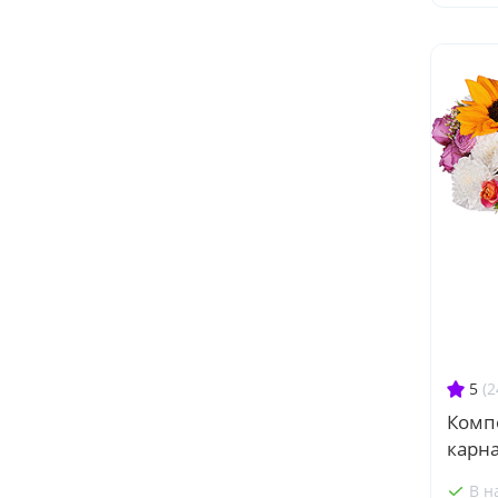
5
(2
Комп
карн
В н