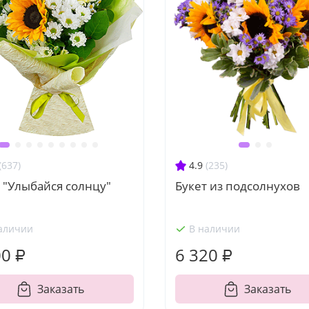
(637)
4.9
(235)
 "Улыбайся солнцу"
Букет из подсолнухов
аличии
В наличии
00 ₽
6 320 ₽
Заказать
Заказать