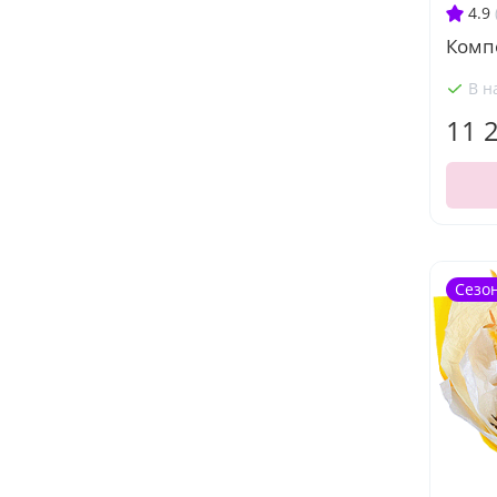
4.9
Комп
В н
11 
Сезо