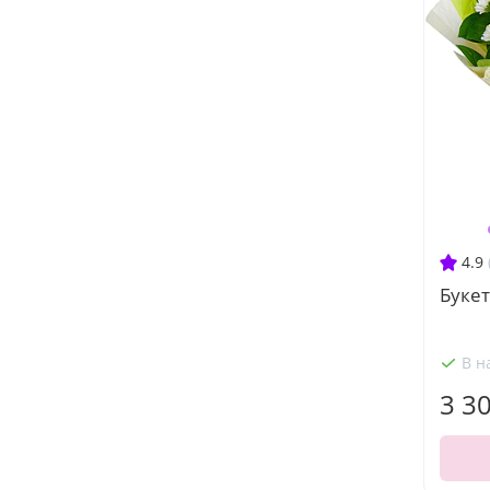
4.9
Букет
В н
3 3