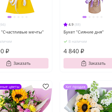
(66)
4.9
(88)
т "Счастливые мечты"
Букет "Сияние дня"
аличии
В наличии
90 ₽
4 840 ₽
Заказать
Заказать
нные цветы
Хит продаж