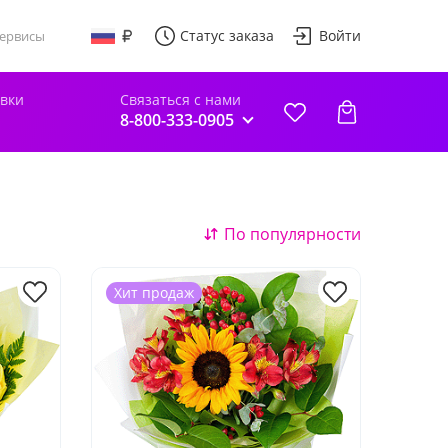
Статус заказа
Войти
ервисы
авки
Связаться с нами
8-800-333-0905
По популярности
Хит продаж