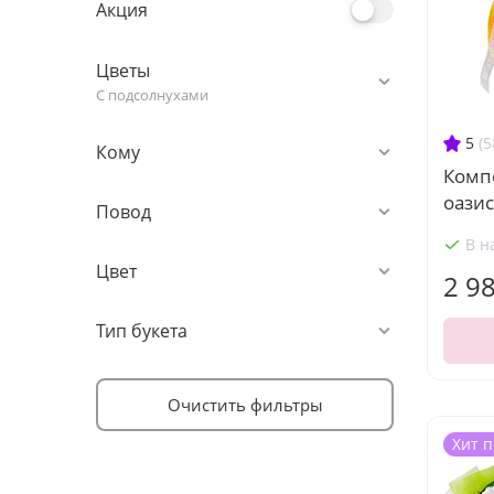
Акция
Цветы
С подсолнухами
5
(5
Кому
Комп
оазис
Повод
В н
Цвет
2 9
Тип букета
Очистить фильтры
Хит 