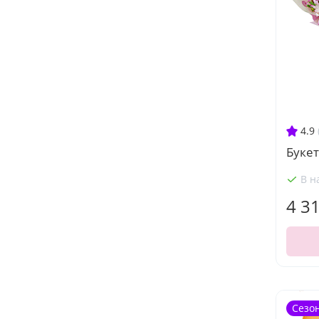
4.9
Букет
В н
4 3
Сезо