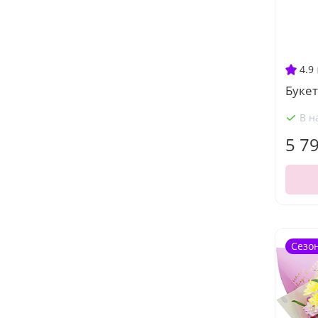
4.9
Буке
В н
5 7
Сезо