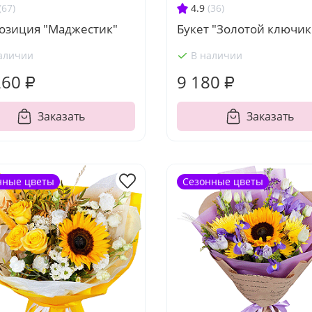
(67)
4.9
(36)
озиция "Маджестик"
Букет "Золотой ключик
аличии
В наличии
260 ₽
9 180 ₽
Заказать
Заказать
нные цветы
Сезонные цветы