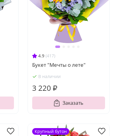
4.9
(417)
Букет "Мечты о лете"
В наличии
3 220 ₽
Заказать
Крупный бутон