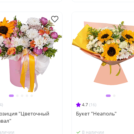
4)
4.7
(16)
озиция "Цветочный
Букет "Неаполь"
авал"
аличии
В наличии