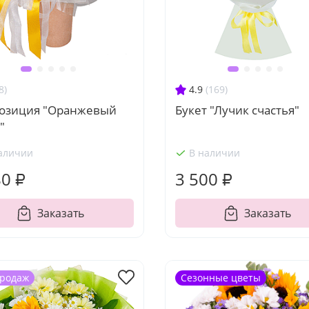
8)
4.9
(169)
озиция "Оранжевый
Букет "Лучик счастья"
"
аличии
В наличии
80 ₽
3 500 ₽
Заказать
Заказать
продаж
Сезонные цветы