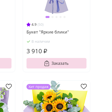
4.9
(50)
Букет "Яркие блики"
В наличии
3 910 ₽
Заказать
Хит продаж