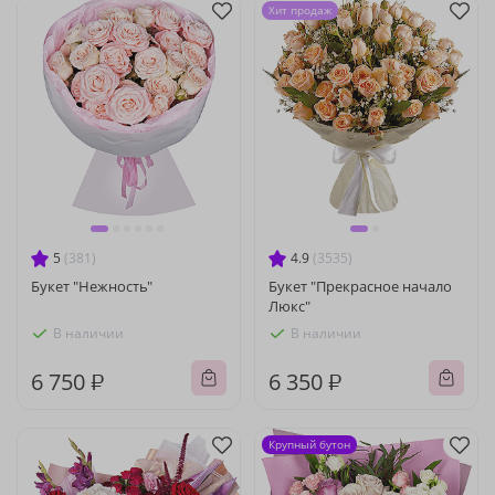
Хит продаж
5
(381)
4.9
(3535)
Букет "Нежность"
Букет "Прекрасное начало
Люкс"
В наличии
В наличии
6 750 ₽
6 350 ₽
Крупный бутон