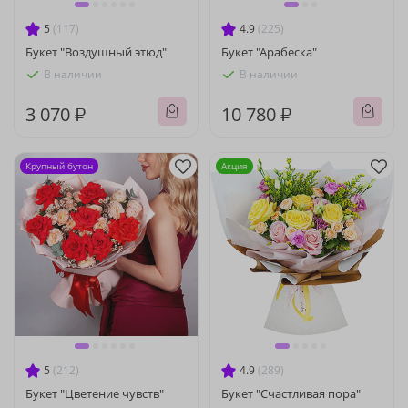
5
(117)
4.9
(225)
Букет "Воздушный этюд"
Букет "Арабеска"
В наличии
В наличии
3 070 ₽
10 780 ₽
Крупный бутон
Акция
5
(212)
4.9
(289)
Букет "Цветение чувств"
Букет "Счастливая пора"