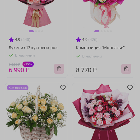
4.9
(540)
4.9
(426)
Букет из 13 кустовых роз
Композиция "Монпасье"
В наличии
В наличии
-15%
8 220 ₽
6 990 ₽
8 770 ₽
Хит продаж