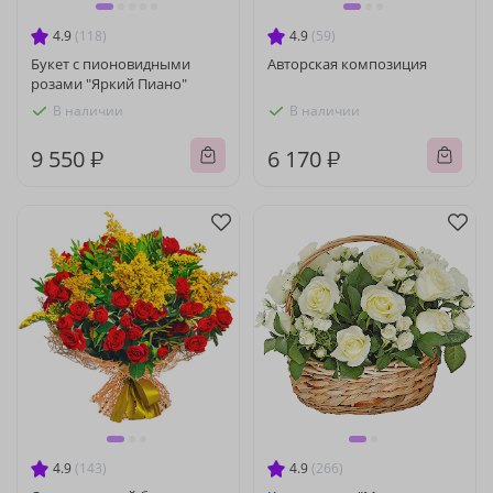
4.9
(118)
4.9
(59)
Букет с пионовидными
Авторская композиция
розами "Яркий Пиано"
В наличии
В наличии
9 550 ₽
6 170 ₽
4.9
(143)
4.9
(266)