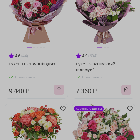
4.6
(44)
4.9
(604)
Букет "Цветочный джаз"
Букет "Французский
поцелуй"
В наличии
В наличии
9 440 ₽
7 360 ₽
Сезонные цветы