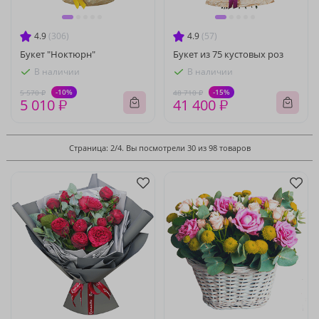
4.9
(306)
4.9
(57)
Букет "Ноктюрн"
Букет из 75 кустовых роз
В наличии
В наличии
-10%
-15%
5 570 ₽
48 710 ₽
5 010 ₽
41 400 ₽
Страница: 2/4. Вы посмотрели 30 из 98 товаров