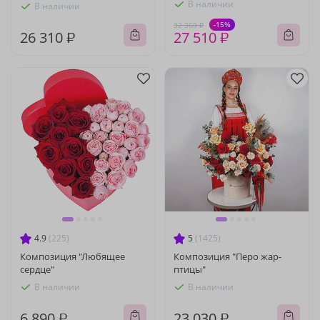
В наличии
В наличии
-15%
32 360 ₽
26 310 ₽
27 510 ₽
4.9
(225)
5
(1425)
Композиция "Любящее
Композиция "Перо жар-
сердце"
птицы"
В наличии
В наличии
6 890 ₽
23 030 ₽