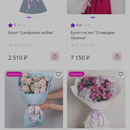
5
(627)
4.9
(193)
Букет "Симфония любви"
Букет-гигант "Созвездие
Ориона"
В наличии
В наличии
2 510 ₽
7 150 ₽
Новинка
Новинка