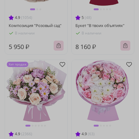
4.9
(1054)
5
(48)
Композиция "Розовый сад"
Букет "В твоих объятиях"
В наличии
В наличии
5 950 ₽
8 160 ₽
Хит продаж
4.9
(2366)
4.9
(63)