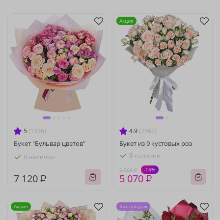
Акция
5
(1336)
4.9
(2567)
Букет "Бульвар цветов"
Букет из 9 кустовых роз
В наличии
В наличии
-15%
5 960 ₽
7 120 ₽
5 070 ₽
Акция
Хит продаж