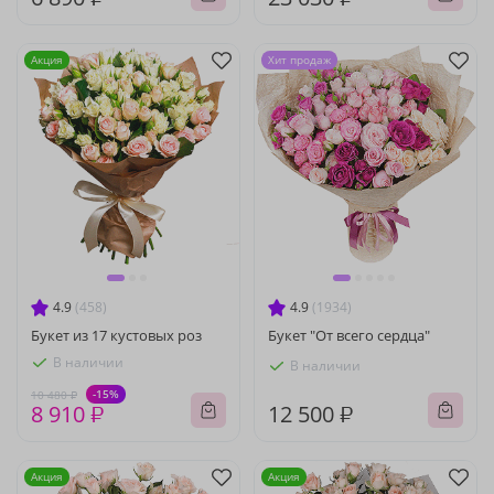
Акция
Хит продаж
4.9
(458)
4.9
(1934)
Букет из 17 кустовых роз
Букет "От всего сердца"
В наличии
В наличии
-15%
10 480 ₽
8 910 ₽
12 500 ₽
Акция
Акция