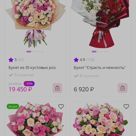
5
(82)
4.9
(158)
Букет из 35 кустовых роз
Букет "Страсть и нежность"
В наличии
В наличии
-15%
22 880 ₽
19 450 ₽
6 920 ₽
Акция