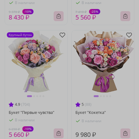
В наличии
В наличии
-10%
-25%
9 370 ₽
7 410 ₽
8 430 ₽
5 560 ₽
Крупный бутон
4.9
(704)
5
(88)
Букет "Первые чувства"
Букет "Кокетка"
В наличии
В наличии
-10%
6 290 ₽
5 660 ₽
9 980 ₽