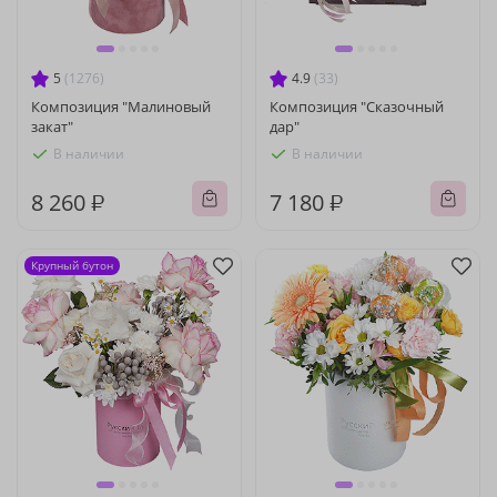
5
(1276)
4.9
(33)
Композиция "Малиновый
Композиция "Сказочный
закат"
дар"
В наличии
В наличии
8 260 ₽
7 180 ₽
Крупный бутон