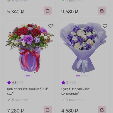
В наличии
В наличии
5 340 ₽
9 680 ₽
4.9
(165)
5
(350)
Композиция "Волшебный
Букет "Идеальное
сад"
сочетание"
В наличии
В наличии
7 280 ₽
4 680 ₽