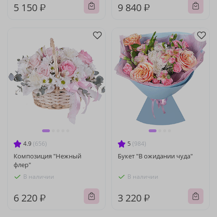
5 150 ₽
9 840 ₽
4.9
(656)
5
(984)
Композиция "Нежный
Букет "В ожидании чуда"
флер"
В наличии
В наличии
6 220 ₽
3 220 ₽