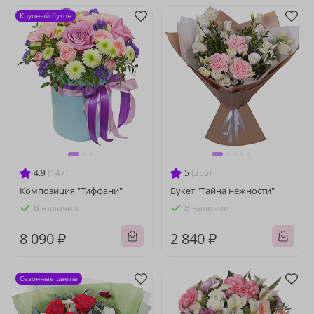
Крупный бутон
4.9
(147)
5
(255)
Композиция "Тиффани"
Букет "Тайна нежности"
В наличии
В наличии
8 090 ₽
2 840 ₽
Сезонные цветы