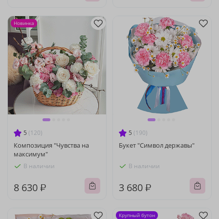
Новинка
5
(120)
5
(190)
Композиция "Чувства на
Букет "Символ державы"
максимум"
В наличии
В наличии
8 630 ₽
3 680 ₽
Крупный бутон