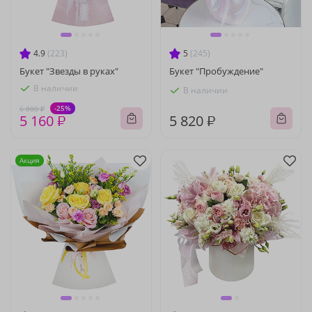
4.9
(223)
5
(245)
Букет "Звезды в руках"
Букет "Пробуждение"
В наличии
В наличии
-25%
6 880 ₽
5 160 ₽
5 820 ₽
Акция