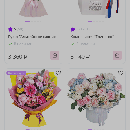
5
(59)
5
(1781)
Букет "Альпийское сияние"
Композиция "Единство"
В наличии
В наличии
3 360 ₽
3 140 ₽
Хит продаж