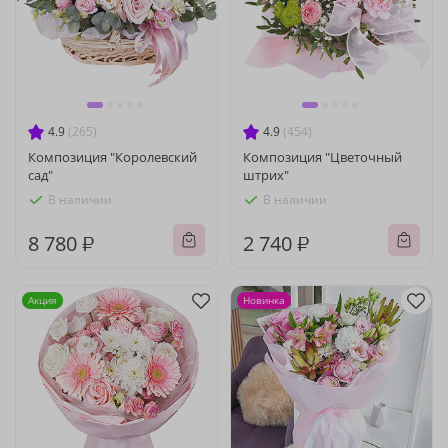
4.9
(265)
4.9
(454)
Композиция "Королевский
Композиция "Цветочный
сад"
штрих"
В наличии
В наличии
8 780 ₽
2 740 ₽
Акция
Новинка