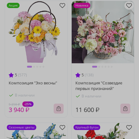
Акция
Новинка
5
(577)
5
(138)
Композиция "Эхо весны"
Композиция "Созвездие
первых признаний"
В наличии
В наличии
-25%
5 250 ₽
3 940 ₽
11 600 ₽
Сезонные цветы
Крупный бутон