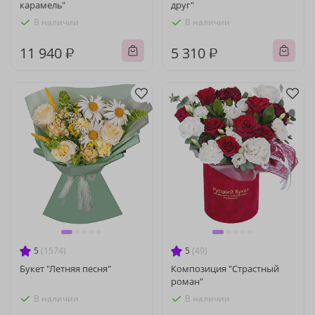
карамель"
друг"
В наличии
В наличии
11 940 ₽
5 310 ₽
5
(1574)
5
(49)
Букет "Летняя песня"
Композиция "Страстный
роман"
В наличии
В наличии