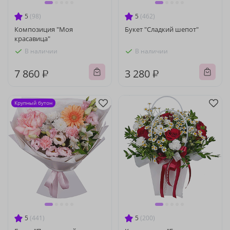
5
(98)
5
(462)
Композиция "Моя
Букет "Сладкий шепот"
красавица"
В наличии
В наличии
7 860 ₽
3 280 ₽
Крупный бутон
5
(441)
5
(200)