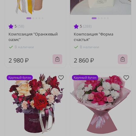
5
(58)
5
(288)
Композиция "Оранжевый
Композиция "Форма
оазис"
счастья"
В наличии
В наличии
2 980 ₽
2 860 ₽
Крупный бутон
Крупный бутон