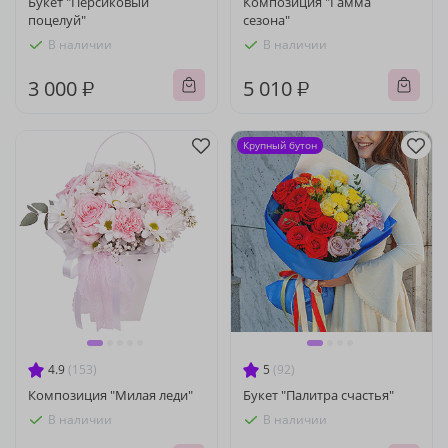
Букет "Персиковый
Композиция "Гамма
поцелуй"
сезона"
В наличии
В наличии
3 000 ₽
5 010 ₽
Крупный бутон
4.9
(153)
5
(92)
Композиция "Милая леди"
Букет "Палитра счастья"
В наличии
В наличии