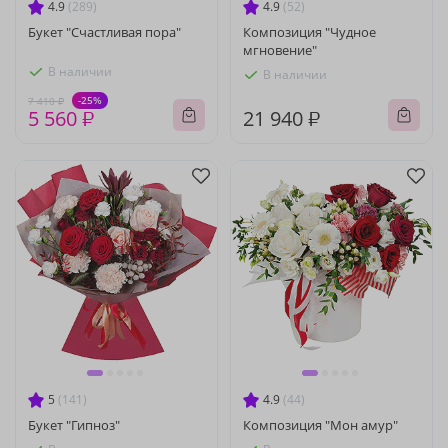
4.9
(289)
4.9
(52)
Букет "Счастливая пора"
Композиция "Чудное
мгновение"
В наличии
В наличии
-25%
7 410 ₽
5 560 ₽
21 940 ₽
5
(141)
4.9
(44)
Букет "Гипноз"
Композиция "Мон амур"