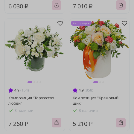
6 030 ₽
7 010 ₽
Хит продаж
4.9
(154)
4.9
(858)
Композиция "Торжество
Композиция "Кремовый
любви"
шик"
В наличии
В наличии
7 260 ₽
5 210 ₽