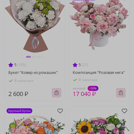
5
(165)
5
(27)
Букет "Ковер из ромашек"
Композиция "Розовая нега"
В наличии
В наличии
-10%
18 930 ₽
2 600 ₽
17 040 ₽
Крупный бутон