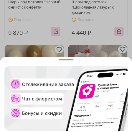
Шары под потолок "Черный
Шары под потолок
оникс" с конфетти
"Шоколадная лазурь" с
дождиком
Под заказ
Под заказ
9 870 ₽
4 440 ₽
4.7
(175)
4.8
(189)
Шары под потолок
Шары под потолок "Алый
"Кофейный шик" на золоте
контраст" с лентами