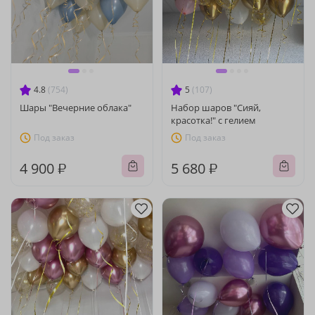
4.8
(754)
5
(107)
Шары "Вечерние облака"
Набор шаров "Сияй,
красотка!" с гелием
Под заказ
Под заказ
4 900 ₽
5 680 ₽