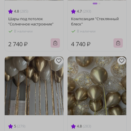
4.8
(285)
4.7
(293)
Шары под потолок
Композиция "Стеклянный
"Солнечное настроение"
блеск"
В наличии
В наличии
2 740 ₽
4 740 ₽
5
(279)
4.8
(283)