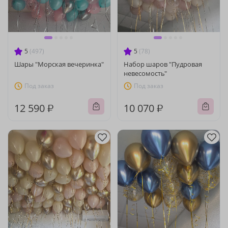
5
(497)
5
(78)
Шары "Морская вечеринка"
Набор шаров "Пудровая
невесомость"
Под заказ
Под заказ
12 590 ₽
10 070 ₽