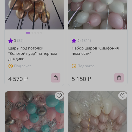
5
(35)
5
(1311)
Шары под потолок
Набор шаров "Симфония
"Золотой нуар" на черном
нежности"
дождике
Под заказ
Под заказ
4 570 ₽
5 150 ₽