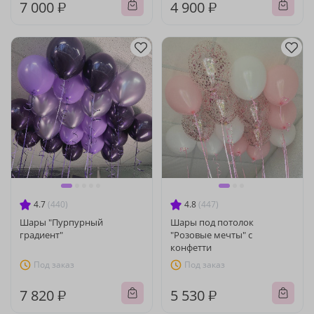
7 000 ₽
4 900 ₽
4.7
(440)
4.8
(447)
Шары "Пурпурный
Шары под потолок
градиент"
"Розовые мечты" с
конфетти
Под заказ
Под заказ
7 820 ₽
5 530 ₽