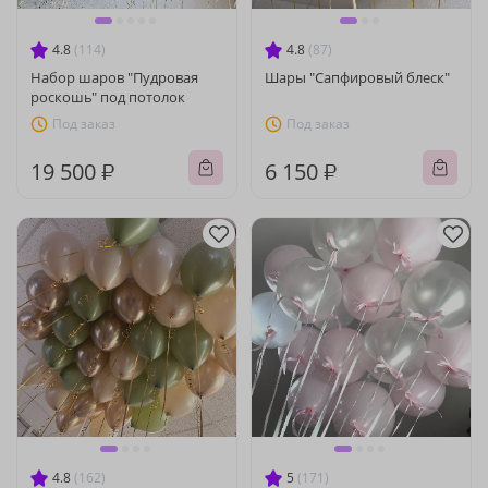
4.8
(114)
4.8
(87)
Набор шаров "Пудровая
Шары "Сапфировый блеск"
роскошь" под потолок
Под заказ
Под заказ
19 500 ₽
6 150 ₽
4.8
(162)
5
(171)