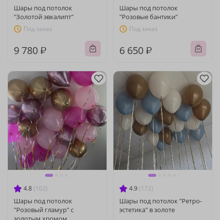
Шары под потолок
Шары под потолок
"Золотой эвкалипт"
"Розовые бантики"
Под заказ
Под заказ
9 780 ₽
6 650 ₽
4.8
(162)
4.9
(172)
Шары под потолок
Шары под потолок "Ретро-
"Розовый гламур" с
эстетика" в золоте
золотым хромом