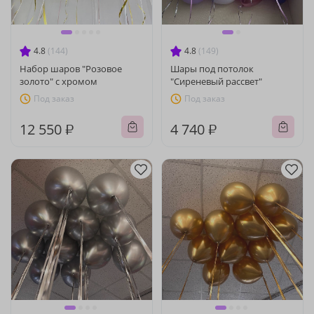
4.8
(144)
4.8
(149)
Набор шаров "Розовое
Шары под потолок
золото" с хромом
"Сиреневый рассвет"
Под заказ
Под заказ
12 550 ₽
4 740 ₽