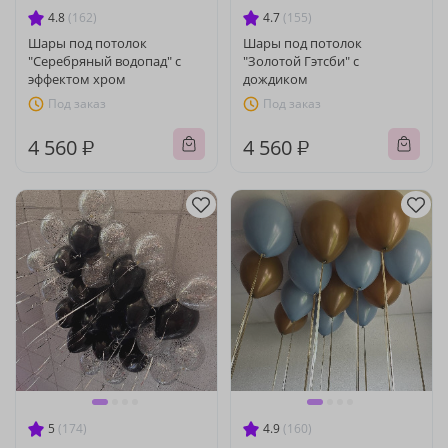
4.8
(162)
4.7
(155)
Шары под потолок
Шары под потолок
"Серебряный водопад" с
"Золотой Гэтсби" с
эффектом хром
дождиком
Под заказ
Под заказ
4 560 ₽
4 560 ₽
5
(174)
4.9
(160)