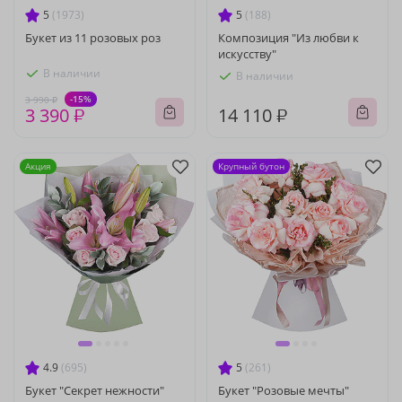
5
(1973)
5
(188)
Букет из 11 розовых роз
Композиция "Из любви к
искусству"
В наличии
В наличии
-15%
3 990 ₽
3 390 ₽
14 110 ₽
Акция
Крупный бутон
4.9
(695)
5
(261)
Букет "Секрет нежности"
Букет "Розовые мечты"