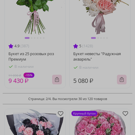
4.9
(387)
5
(1428)
Букет из 25 розовых роз
Букет невесты "Радужная
Премиум
акварель"
В наличии
В наличии
-15%
11 090 ₽
9 430 ₽
5 080 ₽
Страница: 2/4. Вы посмотрели 30 из 120 товаров
Крупный бутон