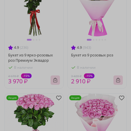
4.9
(236)
4.9
(943)
Букет из 9 ярко-розовых
Букет из 9 розовых роз
роз Премиум Эквадор
В наличии
В наличии
-15%
-15%
4 670 ₽
3 420 ₽
3 970 ₽
2 910 ₽
Акция
Акция