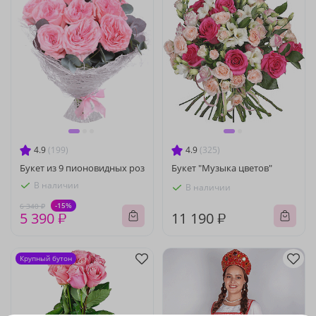
4.9
(199)
4.9
(325)
Букет из 9 пионовидных роз
Букет "Музыка цветов"
В наличии
В наличии
-15%
6 340 ₽
5 390 ₽
11 190 ₽
Крупный бутон