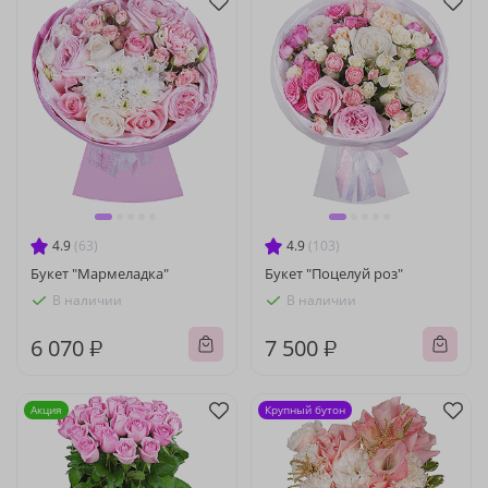
4.9
(63)
4.9
(103)
Букет "Мармеладка"
Букет "Поцелуй роз"
В наличии
В наличии
6 070 ₽
7 500 ₽
Акция
Крупный бутон