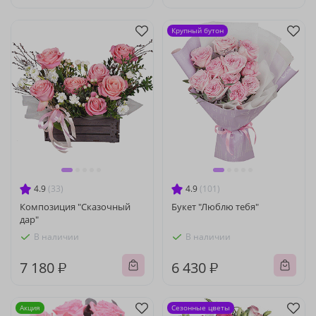
Крупный бутон
4.9
(33)
4.9
(101)
Композиция "Сказочный
Букет "Люблю тебя"
дар"
В наличии
В наличии
7 180 ₽
6 430 ₽
Акция
Сезонные цветы