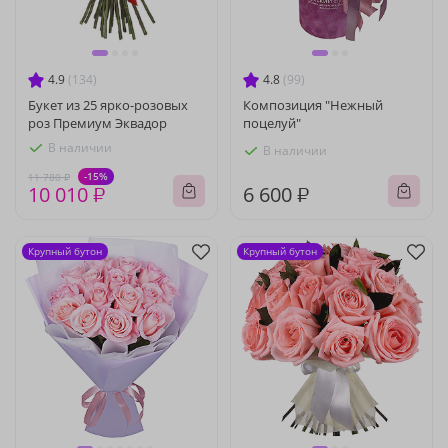
4.9
(134)
4.8
(99)
Букет из 25 ярко-розовых
Композиция "Нежный
роз Премиум Эквадор
поцелуй"
В наличии
В наличии
-15%
11 780 ₽
10 010 ₽
6 600 ₽
Крупный бутон
Крупный бутон