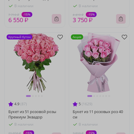
В наличии
В наличии
-15%
-15%
7 710 ₽
4 410 ₽
6 550 ₽
3 750 ₽
Крупный бутон
Акция
4.9
(87)
5
(1629)
Букет из 51 розовой розы
Букет из 11 розовых роз 40
Премиум Эквадор
см
В наличии
В наличии
-15%
-15%
21 050 ₽
3 810 ₽