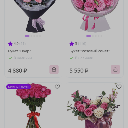
4.9
(51)
5
(116)
Букет "Нуар"
Букет "Розовый сонет"
В наличии
В наличии
4 880 ₽
5 550 ₽
Крупный бутон