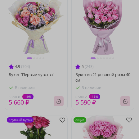
4.9
(704)
5
(243)
Букет "Первые чувства"
Букет из 21 розовой розы 40
см
В наличии
В наличии
-10%
-15%
6 290 ₽
6 580 ₽
5 660 ₽
5 590 ₽
Крупный бутон
Акция