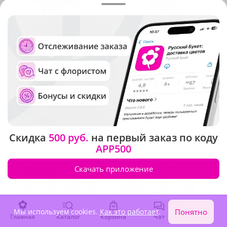
4.9
(834)
4.8
(1405)
Букет из 11 розовых роз
Букет "Лукоморье"
Премиум Эквадор
В наличии
В наличии
-15%
5 930 ₽
5 040 ₽
5 380 ₽
Скидка
500 руб.
на первый заказ по коду
APP500
Скачать приложение
Мы используем cookies.
Как это работает
.
Понятно
Главная
Каталог
Корзина
Чат
Войти