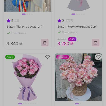
5
(92)
5
(1767)
Букет "Палитра счастья"
Букет "Жемчужина любви"
В наличии
В наличии
-10%
3 640 ₽
9 840 ₽
3 280 ₽
Акция
Новинка