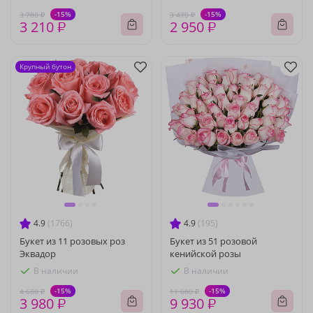
-15%
-15%
3 780 ₽
3 470 ₽
3 210 ₽
2 950 ₽
Крупный бутон
4.9
(1766)
4.9
(195)
Букет из 11 розовых роз
Букет из 51 розовой
Эквадор
кенийской розы
В наличии
В наличии
-15%
-15%
4 680 ₽
11 680 ₽
3 980 ₽
9 930 ₽