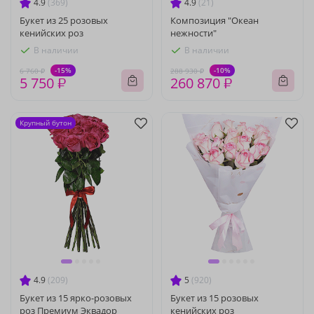
4.9
(369)
4.9
(21)
Букет из 25 розовых
Композиция "Океан
кенийских роз
нежности"
В наличии
В наличии
-15%
-10%
6 760 ₽
288 930 ₽
5 750 ₽
260 870 ₽
Крупный бутон
4.9
(209)
5
(920)
Букет из 15 ярко-розовых
Букет из 15 розовых
роз Премиум Эквадор
кенийских роз