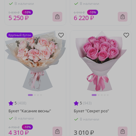
В наличии
В наличии
-10%
-10%
5 830 ₽
6 910 ₽
5 250 ₽
6 220 ₽
Крупный бутон
5
(408)
5
(943)
Букет "Касание весны"
Букет "Секрет роз"
В наличии
В наличии
-10%
4 790 ₽
4 310 ₽
3 010 ₽