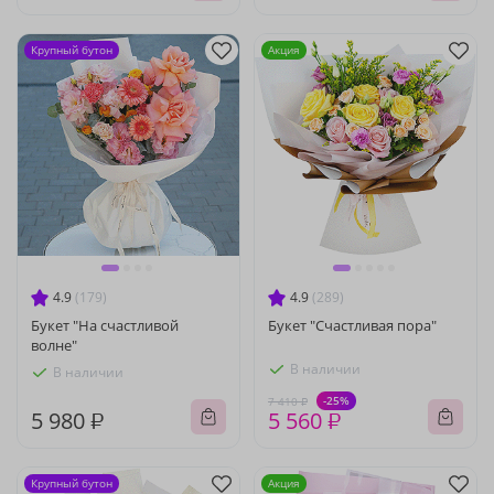
Крупный бутон
Акция
4.9
(179)
4.9
(289)
Букет "На счастливой
Букет "Счастливая пора"
волне"
В наличии
В наличии
-25%
7 410 ₽
5 980 ₽
5 560 ₽
Крупный бутон
Акция