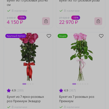
Букет из 15 розовых роз 40
Букет из 101 розовой розы
см
В наличии
В наличии
-15%
-15%
4 880 ₽
27 020 ₽
4 150 ₽
22 970 ₽
Крупный бутон
Акция
4.9
(289)
4.9
(367)
Букет из 7 ярко-розовых
Букет из 7 розовых роз
роз Премиум Эквадор
Премиум
В наличии
В наличии