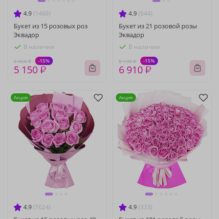
4.9
(1466)
4.9
(644)
Букет из 15 розовых роз
Букет из 21 розовой розы
Эквадор
Эквадор
В наличии
В наличии
-15%
-15%
6 060 ₽
8 130 ₽
5 150 ₽
6 910 ₽
Акция
Акция
4.9
(1024)
4.9
(333)