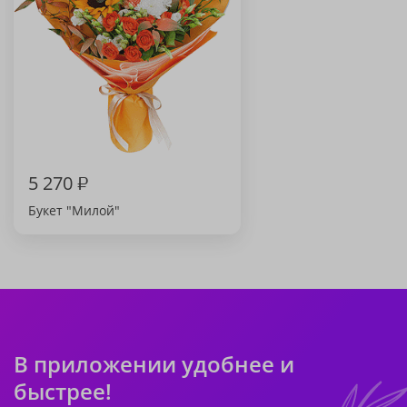
5 270
₽
Букет "Милой"
В приложении удобнее и
быстрее!