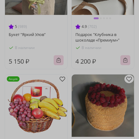
5
(989)
4.9
(702)
Букет "Яркий Улов"
Подарок "Клубника в
шоколаде «Премиум»"
В наличии
В наличии
5 150 ₽
4 200 ₽
Акция