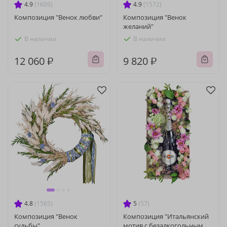
4.9
(1609)
4.9
(1572)
Композиция "Венок любви"
Композиция "Венок
желаний"
В наличии
В наличии
12 060 ₽
9 820 ₽
4.8
(1565)
5
(57)
Композиция "Венок
Композиция "Итальянский
судьбы"
мотив с безалкогольным