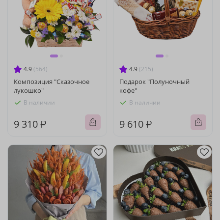
4.9
(564)
4.9
(215)
Композиция "Сказочное
Подарок "Полуночный
лукошко"
кофе"
В наличии
В наличии
9 310 ₽
9 610 ₽