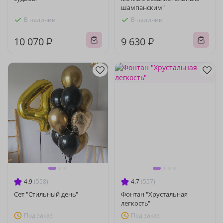
шампанским"
В наличии
В наличии
10 070 ₽
9 630 ₽
4.9
(558)
4.7
(557)
Сет "Стильный день"
Фонтан "Хрустальная
легкость"
Под заказ
Под заказ