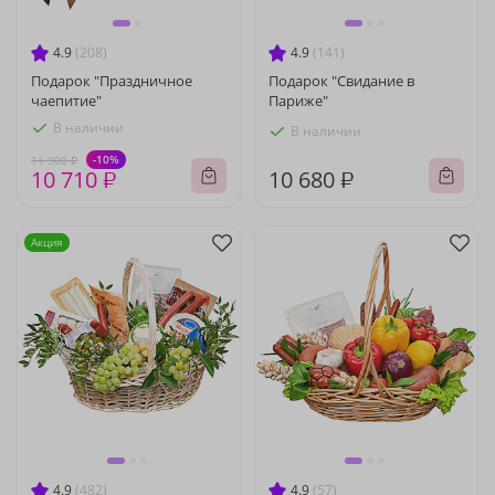
4.9
(208)
4.9
(141)
Подарок "Праздничное
Подарок "Свидание в
чаепитие"
Париже"
В наличии
В наличии
-10%
11 900 ₽
10 710 ₽
10 680 ₽
Акция
4.9
(482)
4.9
(57)