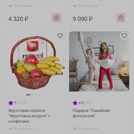
В наличии
В наличии
4 320 ₽
9 090 ₽
5
(724)
4.9
(37)
Фруктовая корзина
Подарок "Семейная
"Фруктовое ассорти" с
фотосессия"
конфетами
В наличии
В наличии