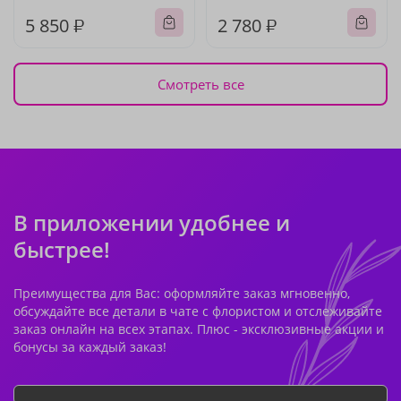
5 850 ₽
2 780 ₽
Смотреть все
В приложении удобнее и
быстрее!
Преимущества для Вас: оформляйте заказ мгновенно,
обсуждайте все детали в чате с флористом и отслеживайте
заказ онлайн на всех этапах. Плюс - эксклюзивные акции и
бонусы за каждый заказ!