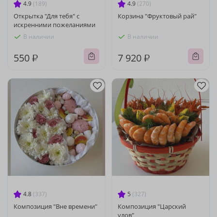
4.9
(189)
4.9
(270)
Открытка "Для тебя" с
Корзина "Фруктовый рай"
искренними пожеланиями
В наличии
В наличии
550 ₽
7 920 ₽
4.8
(337)
5
(327)
Композиция "Вне времени"
Композиция "Царский
улов"