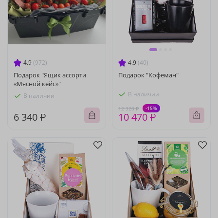
4.9
(972)
4.9
(40)
Подарок "Ящик ассорти
Подарок "Кофеман"
«Мясной кейс»"
В наличии
В наличии
-15%
12 320 ₽
6 340 ₽
10 470 ₽