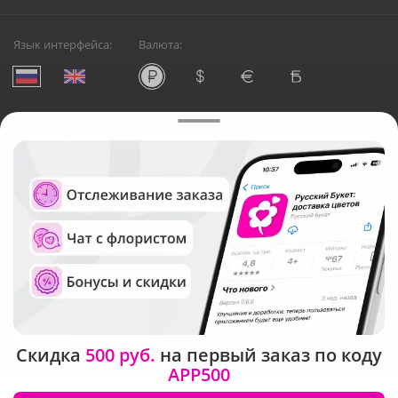
Язык интерфейса:
Валюта:
©
Служба круглосуточной доставки цветов в Москве
Русский Букет, 2026
Общество с ограниченной ответственностью «Технология»
ОГРН: 1195476081745, ИНН: 5410081997
Юридический адрес: г. Новосибирск, ул. Ипподромская,
д.42, оф. 3
Рейтинг Русского букета в г. Москва
Скидка
500 руб.
на первый заказ по коду
APP500