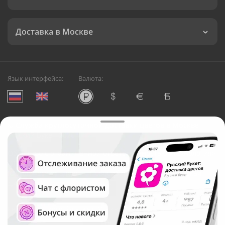
Доставка в Москве
Язык интерфейса:
Валюта:
©
Служба круглосуточной доставки цветов в Москве
Русский Букет, 2026
Общество с ограниченной ответственностью «Технология»
ОГРН: 1195476081745, ИНН: 5410081997
Юридический адрес: г. Новосибирск, ул. Ипподромская,
д.42, оф. 3
Рейтинг Русского букета в г. Москва