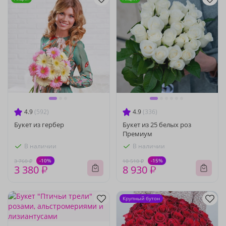
4.9
(592)
4.9
(336)
Букет из гербер
Букет из 25 белых роз
Премиум
В наличии
В наличии
-10%
-15%
3 760 ₽
10 510 ₽
3 380 ₽
8 930 ₽
Крупный бутон