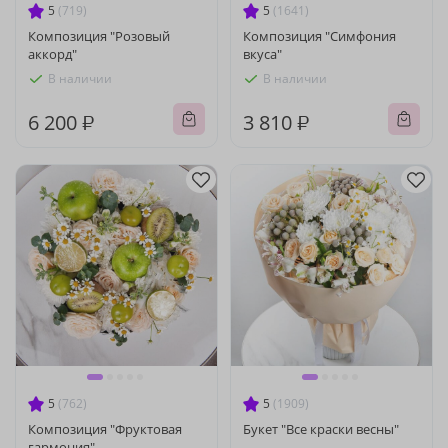
5
(719)
5
(1641)
Композиция "Розовый
Композиция "Симфония
аккорд"
вкуса"
В наличии
В наличии
6 200 ₽
3 810 ₽
5
(762)
5
(1909)
Композиция "Фруктовая
Букет "Все краски весны"
гармония"