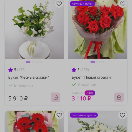
Крупный бутон
5
(178)
5
(105)
Букет "Лесные сказки"
Букет "Пламя страсти"
В наличии
В наличии
-10%
3 460 ₽
5 910 ₽
3 110 ₽
Сезонные цветы