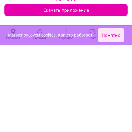
Скачать приложение
Мы используем cookies.
Как это работает
.
Понятно
Главная
Каталог
Корзина
Чат
Войти
4.9
(1091)
4.9
(367)
Композиция "Солнечный
Композиция "Милая
лучик"
улыбка"
В наличии
В наличии
2 470 ₽
2 310 ₽
Акция