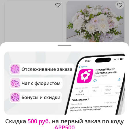
4.7
(629)
5
(232)
Кашпо "Розовый рассвет"
Композиция "Белое
кружево"
В наличии
В наличии
2 450 ₽
2 380 ₽
Скидка
500 руб.
на первый заказ по коду
APP500