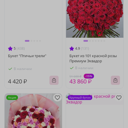
5
(438)
4.9
(131)
Букет "Птичьи трели"
Букет из 101 красной розы
Премиум Эквадор
В наличии
В наличии
-15%
51 600 ₽
4 420 ₽
43 860 ₽
Акция
Крупный бутон