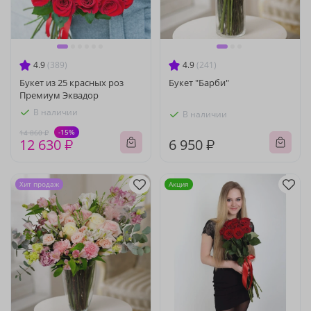
4.9
(389)
4.9
(241)
Букет из 25 красных роз
Букет "Барби"
Премиум Эквадор
В наличии
В наличии
-15%
14 860 ₽
12 630 ₽
6 950 ₽
Хит продаж
Акция