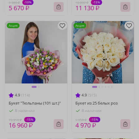
-10%
-15%
6 300 ₽
13 090 ₽
5 670 ₽
11 130 ₽
Акция
Акция
4.9
(114)
4.9
(515)
Букет "Тюльпаны (101 шт.)"
Букет из 25 белых роз
В наличии
В наличии
-15%
-15%
19 950 ₽
5 850 ₽
16 960 ₽
4 970 ₽