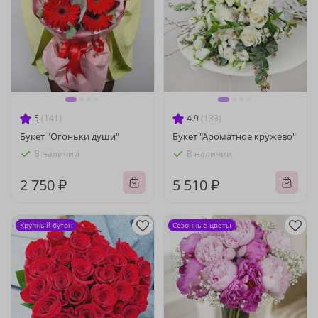
5
(141)
4.9
(133)
Букет "Огоньки души"
Букет "Ароматное кружево"
В наличии
В наличии
2 750 ₽
5 510 ₽
Крупный бутон
Сезонные цветы