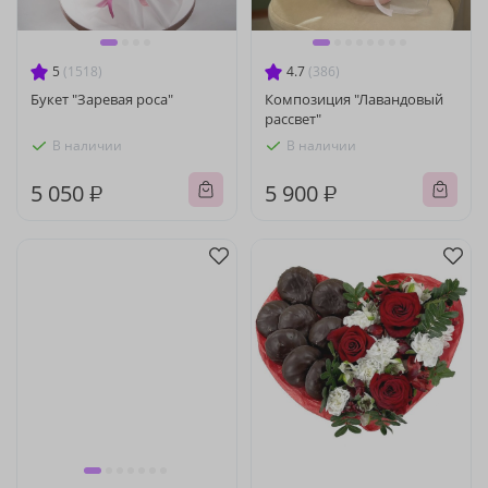
5
(1518)
4.7
(386)
Букет "Заревая роса"
Композиция "Лавандовый
рассвет"
В наличии
В наличии
5 050 ₽
5 900 ₽