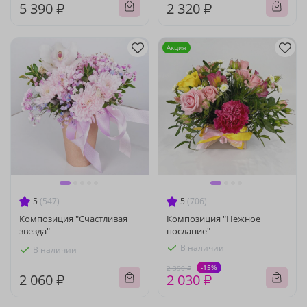
5 390 ₽
2 320 ₽
Акция
5
(547)
5
(706)
Композиция "Счастливая
Композиция "Нежное
звезда"
послание"
В наличии
В наличии
-15%
2 390 ₽
2 060 ₽
2 030 ₽