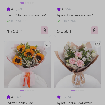
4.8
(399)
4.9
(54)
Букет "Цветик семицветик"
Букет "Нежная классика"
В наличии
В наличии
4 750 ₽
5 060 ₽
4.9
(45)
5
(255)
Букет "Солнечное
Букет "Тайна нежности"