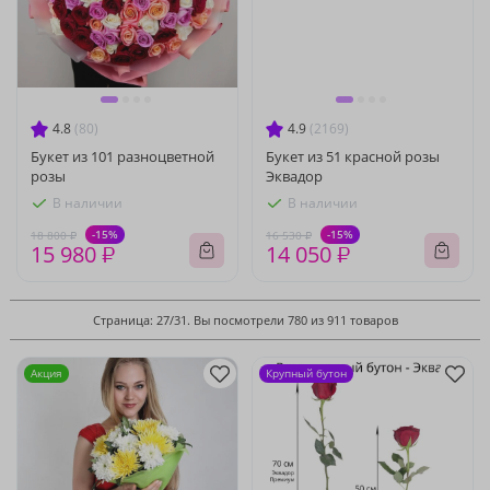
4.8
(80)
4.9
(2169)
Букет из 101 разноцветной
Букет из 51 красной розы
розы
Эквадор
В наличии
В наличии
-15%
-15%
18 800 ₽
16 530 ₽
15 980 ₽
14 050 ₽
Страница: 27/31. Вы посмотрели 780 из 911 товаров
Акция
Крупный бутон