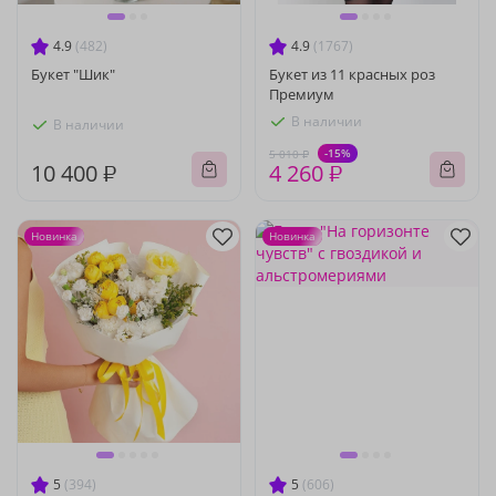
4.9
(482)
4.9
(1767)
Букет "Шик"
Букет из 11 красных роз
Премиум
В наличии
В наличии
-15%
5 010 ₽
10 400 ₽
4 260 ₽
Новинка
Новинка
5
(394)
5
(606)