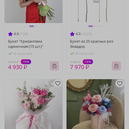
4.9
(134)
4.9
(3322)
Букет "Хризантема
Букет из 25 красных роз
одиночная (15 шт.)"
Эквадор
В наличии
В наличии
-15%
-15%
5 800 ₽
9 380 ₽
4 930 ₽
7 970 ₽