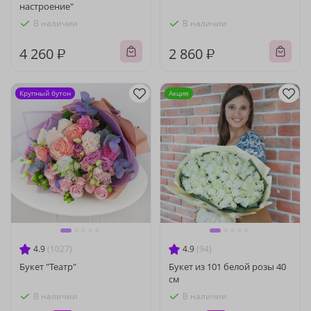
настроение"
В наличии
В наличии
4 260 ₽
2 860 ₽
Крупный бутон
Акция
4.9
(1027)
4.9
(94)
Букет "Театр"
Букет из 101 белой розы 40
см
В наличии
В наличии