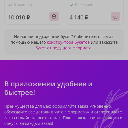
В наличии
В наличии
10 010 ₽
4 140 ₽
Не нашли подходящий букет? Соберите его сами с
помощью нашего
конструктора букетов
или закажите
букет от ведущего флориста
!
В приложении удобнее и
быстрее!
Преимущества для Вас: оформляйте заказ мгновенно,
обсуждайте все детали в чате с флористом и отслеживайте
заказ онлайн на всех этапах. Плюс - эксклюзивные акции и
бонусы за каждый заказ!