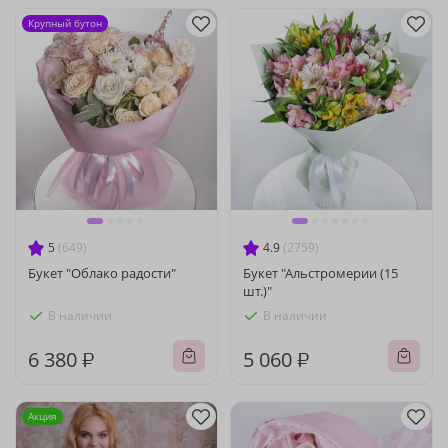
Крупный бутон
5
(649)
4.9
(2759)
Букет "Облако радости"
Букет "Альстромерии (15
шт.)"
В наличии
В наличии
6 380 ₽
5 060 ₽
Акция