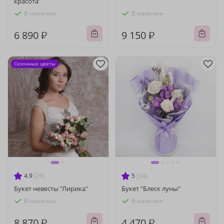
красота"
В наличии
В наличии
6 890 ₽
9 150 ₽
Сезонные цветы
4.9
(20)
5
(34)
Букет невесты "Лирика"
Букет "Блеск луны"
В наличии
В наличии
8 870 ₽
4 470 ₽