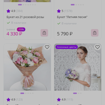
4.9
(384)
5
(1578)
Букет из 21 розовой розы
Букет "Летняя песня"
В наличии
В наличии
-15%
5 090 ₽
4 330 ₽
5 790 ₽
Сезонные цветы
4.9
(123)
4.9
(115)