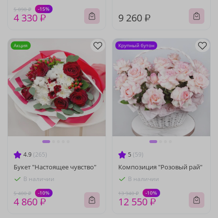
-15%
5 090 ₽
4 330 ₽
9 260 ₽
Акция
Крупный бутон
4.9
(265)
5
(59)
Букет "Настоящее чувство"
Композиция "Розовый рай"
В наличии
В наличии
-10%
-10%
5 400 ₽
13 940 ₽
4 860 ₽
12 550 ₽