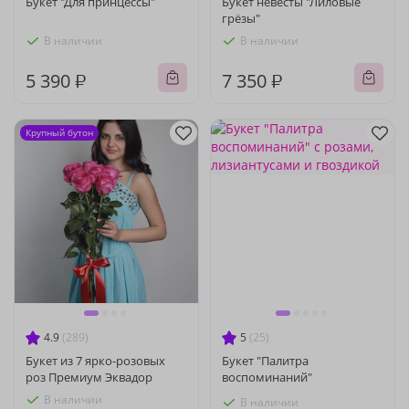
Букет "Для принцессы"
Букет невесты "Лиловые
грёзы"
В наличии
В наличии
5 390 ₽
7 350 ₽
Крупный бутон
4.9
(289)
5
(25)
Букет из 7 ярко-розовых
Букет "Палитра
роз Премиум Эквадор
воспоминаний"
В наличии
В наличии