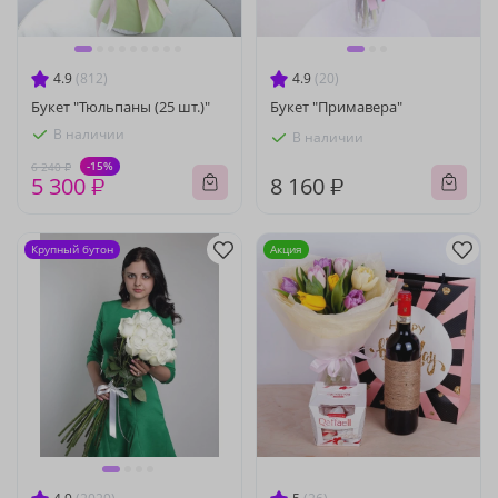
4.9
(812)
4.9
(20)
Букет "Тюльпаны (25 шт.)"
Букет "Примавера"
В наличии
В наличии
-15%
6 240 ₽
5 300 ₽
8 160 ₽
Крупный бутон
Акция