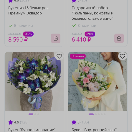
4.9
(2029)
5
(26)
Букет из 15 белых роз
Подарочный набор
Премиум Эквадор
"Тюльпаны, конфеты и
безалкогольное вино"
В наличии
В наличии
-15%
-20%
10 110 ₽
8 010 ₽
8 590 ₽
6 410 ₽
Новинка
4.9
(128)
5
(185)
Букет "Лунное мерцание"
Букет "Внутренний свет"