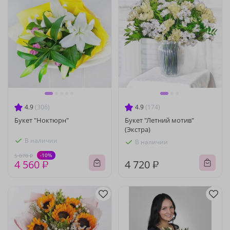
4.9
(306)
4.9
(174)
Букет "Ноктюрн"
Букет "Летний мотив"
(Экстра)
В наличии
В наличии
-10%
5 070 ₽
4 560 ₽
4 720 ₽