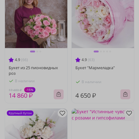
4.9
(66)
4.9
(63)
Букет из 25 пионовидных
Букет "Мармеладка"
роз
В наличии
В наличии
-15%
17 480 ₽
14 860 ₽
4 650 ₽
Крупный бутон