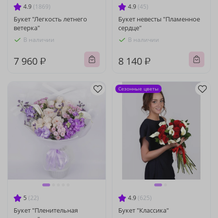
4.9
(1869)
4.9
(45)
Букет "Легкость летнего
Букет невесты "Пламенное
ветерка"
сердце"
В наличии
В наличии
7 960 ₽
8 140 ₽
Сезонные цветы
5
(22)
4.9
(625)
Букет "Пленительная
Букет "Классика"