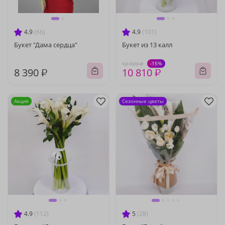
4.9
(66)
4.9
(101)
Букет "Дама сердца"
Букет из 13 калл
-15%
12 720 ₽
8 390 ₽
10 810 ₽
Акция
Сезонные цветы
4.9
(112)
5
(28)