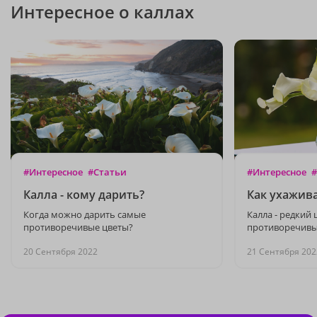
Интересное о каллах
#Интересное
#Статьи
#Интересное
#
Калла - кому дарить?
Как ухажива
Когда можно дарить самые
Калла - редкий 
противоречивые цветы?
противоречив
20 Сентября 2022
21 Сентября 202