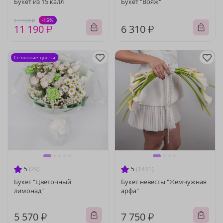
Букет из 15 калл
Букет "Вояж"
-15%
13 160 ₽
11 190 ₽
6 310 ₽
Сезонные цветы
5
(29)
5
(1441)
Букет "Цветочный
Букет невесты "Жемчужная
лимонад"
арфа"
5 570 ₽
7 750 ₽