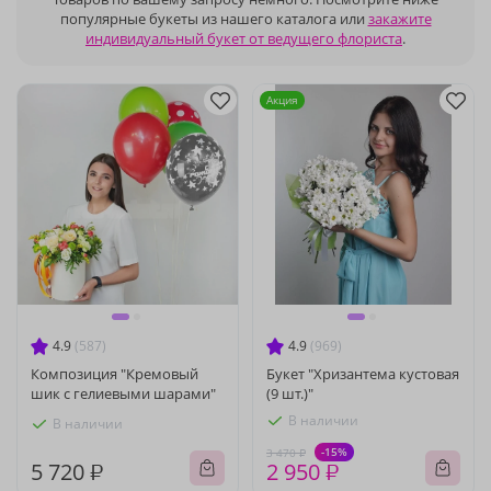
популярные букеты из нашего каталога или
закажите
индивидуальный букет от ведущего флориста
.
Акция
4.9
(587)
4.9
(969)
Композиция "Кремовый
Букет "Хризантема кустовая
шик с гелиевыми шарами"
(9 шт.)"
В наличии
В наличии
-15%
3 470 ₽
5 720 ₽
2 950 ₽