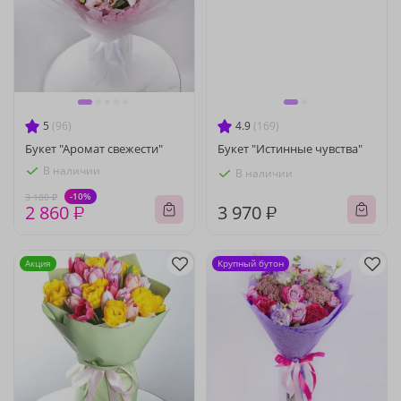
5
(96)
4.9
(169)
Букет "Аромат свежести"
Букет "Истинные чувства"
В наличии
В наличии
-10%
3 180 ₽
2 860 ₽
3 970 ₽
Акция
Крупный бутон