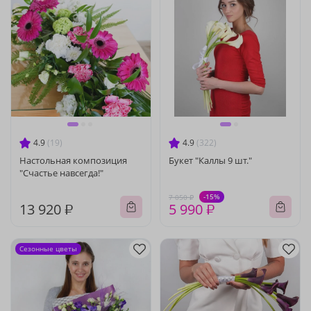
4.9
(19)
4.9
(322)
Настольная композиция
Букет "Каллы 9 шт."
"Счастье навсегда!"
-15%
7 050 ₽
13 920 ₽
5 990 ₽
Сезонные цветы