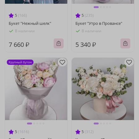
5
(166)
5
(235)
Букет "Нежный шелк"
Букет "Утро в Провансе"
В наличии
В наличии
7 660 ₽
5 340 ₽
Крупный бутон
5
(1616)
5
(312)