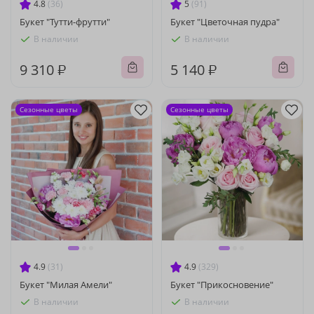
4.8
(36)
5
(91)
Букет "Тутти-фрутти"
Букет "Цветочная пудра"
В наличии
В наличии
9 310 ₽
5 140 ₽
Сезонные цветы
Сезонные цветы
4.9
(31)
4.9
(329)
Букет "Милая Амели"
Букет "Прикосновение"
В наличии
В наличии