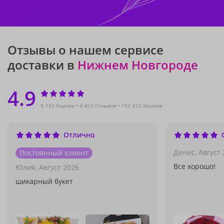
Отзывы о нашем сервисе
доставки в
Нижнем Новгороде
4.9
6 151 Оценок
4 453 Отзывов
102 412 Заказов
Отлично
Денис,
Август 
Постоянный клиент
Все хорошо!
Юлия,
Август 2026
шикарный букет