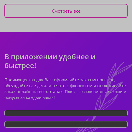
Смотреть все
В приложении удобнее и
быстрее!
Преимущества для Вас: оформляйте заказ мгновенно,
обсуждайте все детали в чате с флористом и отслеживайте
заказ онлайн на всех этапах. Плюс - эксклюзивные акции и
бонусы за каждый заказ!