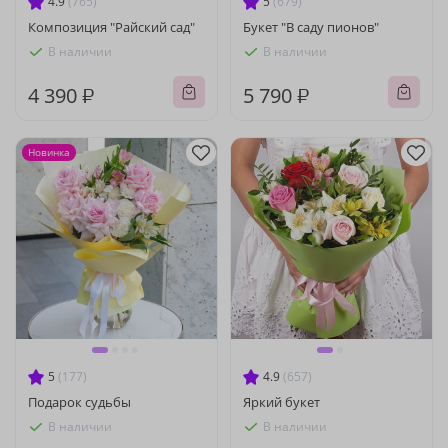
4.9
(765)
5
(679)
Композиция "Райский сад"
Букет "В саду пионов"
В наличии
В наличии
4 390 ₽
5 790 ₽
Новинка
5
(177)
4.9
(657)
Подарок судьбы
Яркий букет
В наличии
В наличии