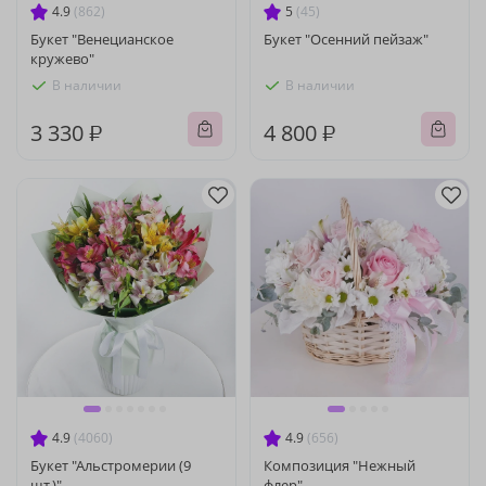
4.9
(862)
5
(45)
Букет "Венецианское
Букет "Осенний пейзаж"
кружево"
В наличии
В наличии
3 330 ₽
4 800 ₽
4.9
(4060)
4.9
(656)
Букет "Альстромерии (9
Композиция "Нежный
шт.)"
флер"