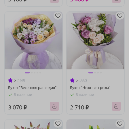
5
(168)
5
(382)
Букет "Весенняя рапсодия"
Букет "Нежные грезы"
В наличии
В наличии
3 070 ₽
2 710 ₽