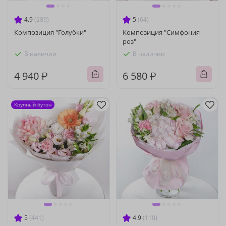
4.9
(289)
5
(64)
Композиция "Голубки"
Композиция "Симфония
роз"
В наличии
В наличии
4 940 ₽
6 580 ₽
Крупный бутон
5
(441)
4.9
(110)