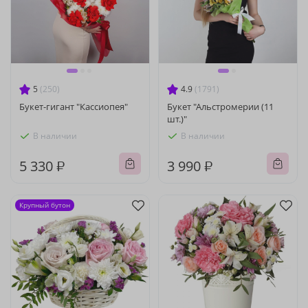
5
(250)
4.9
(1791)
Букет-гигант "Кассиопея"
Букет "Альстромерии (11
шт.)"
В наличии
В наличии
5 330 ₽
3 990 ₽
Крупный бутон