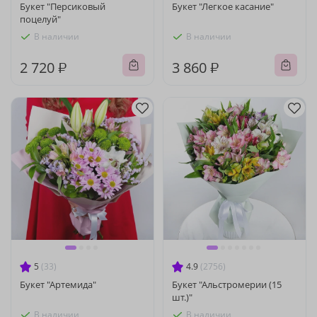
Букет "Персиковый
Букет "Легкое касание"
поцелуй"
В наличии
В наличии
2 720 ₽
3 860 ₽
5
(33)
4.9
(2756)
Букет "Артемида"
Букет "Альстромерии (15
шт.)"
В наличии
В наличии