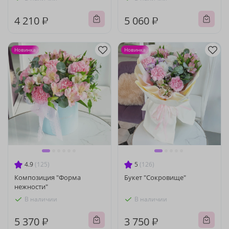
4 210 ₽
5 060 ₽
Новинка
Новинка
4.9
(125)
5
(126)
Композиция "Форма
Букет "Сокровище"
нежности"
В наличии
В наличии
5 370 ₽
3 750 ₽