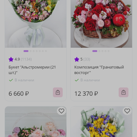
4.9
(1134)
5
(33)
Букет "Альстромерии (21
Композиция "Гранатовый
шт.)"
восторг"
В наличии
В наличии
6 660 ₽
12 370 ₽