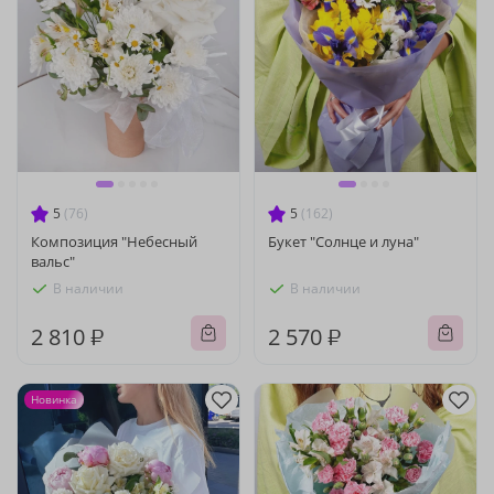
5
(76)
5
(162)
Композиция "Небесный
Букет "Солнце и луна"
вальс"
В наличии
В наличии
2 810 ₽
2 570 ₽
Новинка