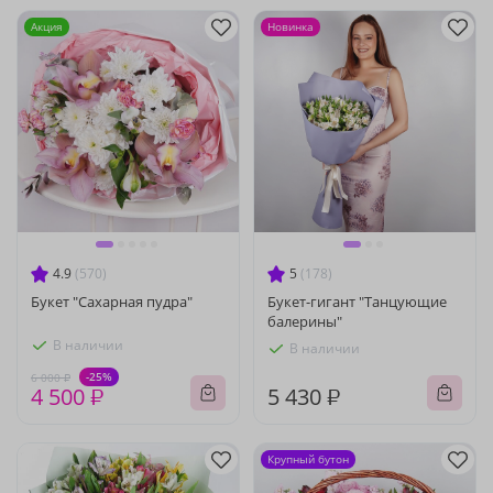
Акция
Новинка
4.9
(570)
5
(178)
Букет "Сахарная пудра"
Букет-гигант "Танцующие
балерины"
В наличии
В наличии
-25%
6 000 ₽
4 500 ₽
5 430 ₽
Крупный бутон