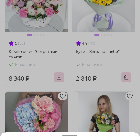
5
(53)
4.9
(44)
Композиция "Секретный
Букет "Звездное небо"
смысл"
В наличии
В наличии
8 340 ₽
2 810 ₽