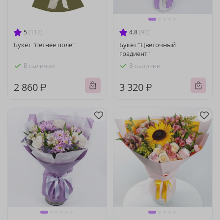
5
(112)
4.8
(90)
Букет "Летнее поле"
Букет "Цветочный
градиент"
В наличии
В наличии
2 860 ₽
3 320 ₽