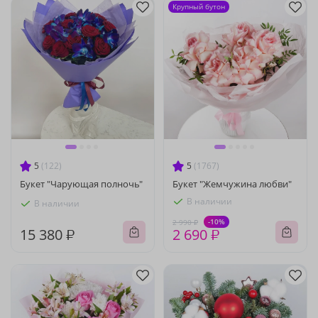
Крупный бутон
5
(122)
5
(1767)
Букет "Чарующая полночь"
Букет "Жемчужина любви"
В наличии
В наличии
-10%
2 990 ₽
15 380 ₽
2 690 ₽