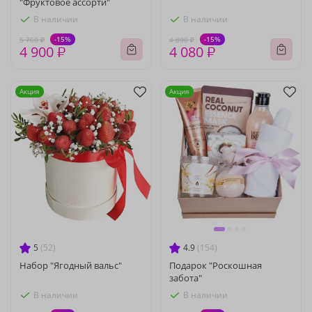
"Фруктовое ассорти"
В наличии
В наличии
-15%
-15%
5 760 ₽
4 800 ₽
4 900 ₽
4 080 ₽
Акция
Акция
5
(52)
4.9
(154)
Набор "Ягодный вальс"
Подарок "Роскошная
забота"
В наличии
В наличии