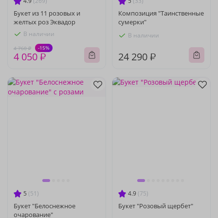
4.9
(269)
5
(33)
Букет из 11 розовых и
Композиция "Таинственные
желтых роз Эквадор
сумерки"
В наличии
В наличии
-15%
4 760 ₽
4 050 ₽
24 290 ₽
5
(51)
4.9
(75)
Букет "Белоснежное
Букет "Розовый щербет"
очарование"