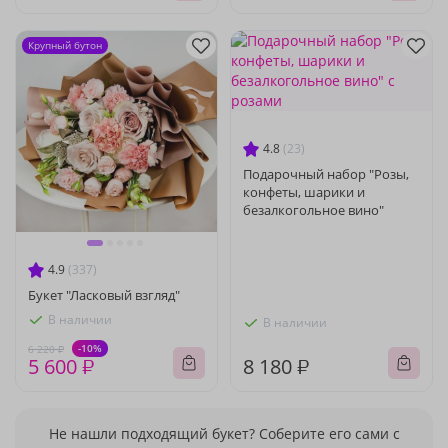
Крупный бутон
4.8
(23)
Подарочный набор "Розы,
конфеты, шарики и
безалкогольное вино"
4.9
(337)
Букет "Ласковый взгляд"
В наличии
В наличии
-10%
6 220 ₽
5 600 ₽
8 180 ₽
Не нашли подходящий букет? Соберите его сами с