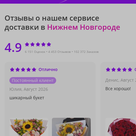
Отзывы о нашем сервисе
доставки в
Нижнем Новгороде
4.9
6 151 Оценок
4 453 Отзывов
102 372 Заказов
Отлично
Денис,
Август 
Постоянный клиент
Все хорошо!
Юлия,
Август 2026
шикарный букет