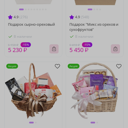
4.9
(276)
4.9
(548)
Подарок сырно-ореховый
Подарок "Микс из орехов и
сухофруктов"
В наличии
В наличии
-15%
-15%
6 150 ₽
6 410 ₽
5 230 ₽
5 450 ₽
Акция
Акция