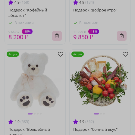
4.9
(168)
4.9
(184)
Подарок "Кофейный
Подарок "Доброе утро"
абсолют"
В наличии
В наличии
-15%
-15%
9 650 ₽
11 590 ₽
8 200 ₽
9 850 ₽
Акция
Акция
4.9
(585)
4.9
(362)
Подарок "Волшебный
Подарок "Сочный вкус"
мишка"