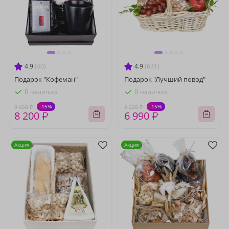
4.9
(40)
4.9
(631)
Подарок "Кофеман"
Подарок "Лучший повод"
В наличии
В наличии
-15%
-15%
9 650 ₽
8 220 ₽
8 200 ₽
6 990 ₽
Акция
Акция