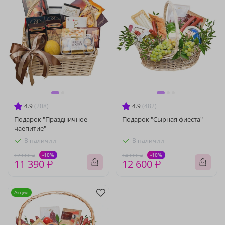
4.9
(208)
4.9
(482)
Подарок "Праздничное
Подарок "Сырная фиеста"
чаепитие"
В наличии
В наличии
-10%
-10%
12 660 ₽
14 000 ₽
11 390 ₽
12 600 ₽
Акция