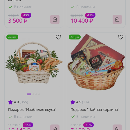
В наличии
В наличии
-15%
-15%
4 120 ₽
12 240 ₽
3 500 ₽
10 400 ₽
Акция
Акция
4.9
(355)
4.9
(274)
Подарок "Изобилие вкуса"
Подарок "Чайная корзина"
В наличии
В наличии
-15%
-15%
11 930 ₽
8 350 ₽