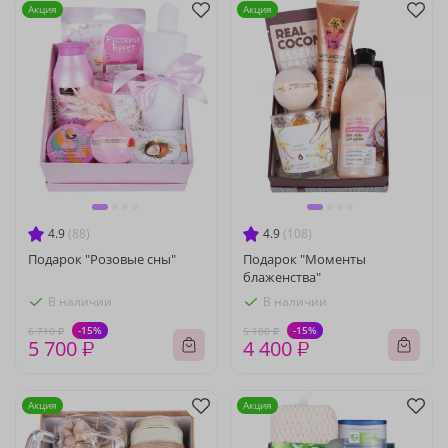
Акция
Акция
4.9
(88)
4.9
(108)
Подарок "Розовые сны"
Подарок "Моменты
блаженства"
В наличии
В наличии
-15%
-15%
6 710 ₽
5 180 ₽
5 700 ₽
4 400 ₽
Акция
Акция