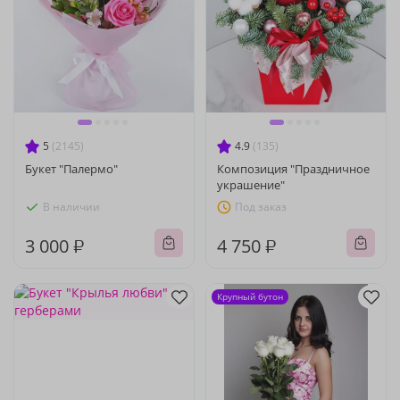
5
(2145)
4.9
(135)
Букет "Палермо"
Композиция "Праздничное
украшение"
В наличии
Под заказ
3 000 ₽
4 750 ₽
Крупный бутон