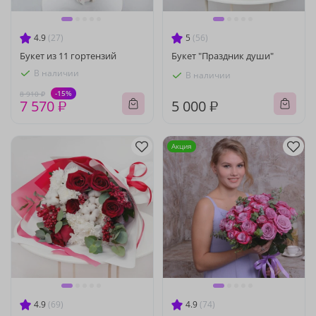
4.9
(27)
5
(56)
Букет из 11 гортензий
Букет "Праздник души"
В наличии
В наличии
-15%
8 910 ₽
7 570 ₽
5 000 ₽
Акция
4.9
(69)
4.9
(74)