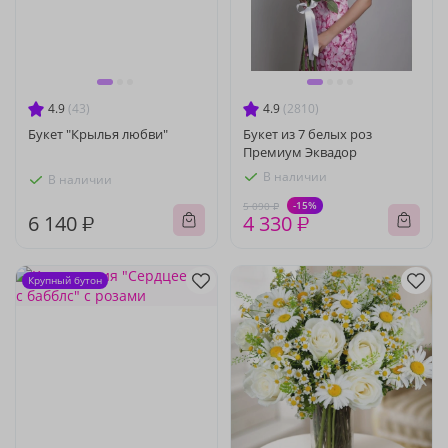
4.9
(43)
4.9
(2810)
Букет "Крылья любви"
Букет из 7 белых роз
Премиум Эквадор
В наличии
В наличии
-15%
5 090 ₽
6 140 ₽
4 330 ₽
Крупный бутон