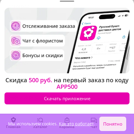
Волгоград
Омск
Воронеж
Пермь
Екатеринбург
Ростов-на-Дону
Казань
Самара
Краснодар
Санкт-Петербург
Красноярск
Сочи
Москва
Ульяновск
Скидка
500 руб.
на первый заказ по коду
Нижний Новгород
APP500
Уфа
Новосибирск
Челябинск
Скачать приложение
Города Нижегородской области
Мы используем cookies.
Как это работает
.
Понятно
Главная
Каталог
Корзина
Чат
Войти
Не нашли нужный город?