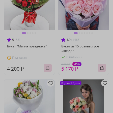
5
(53)
4.9
(1466)
Букет "Магия праздника"
Букет из 15 розовых роз
Эквадор
В наличии
Под заказ
-15%
6 080 ₽
4 200 ₽
5 170 ₽
Крупный бутон