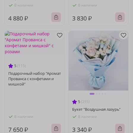
В наличии
В наличии
4 880 ₽
3 830 ₽
5
(115)
Подарочный набор "Аромат
Прованса с конфетами и
мишкой"
5
(255)
Букет "Воздушная лазурь"
В наличии
В наличии
7 650 ₽
3 340 ₽