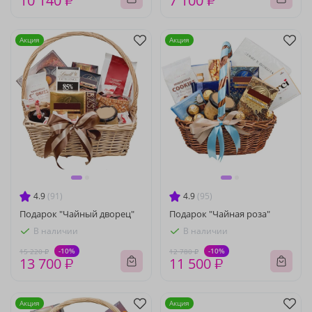
10 140 ₽
7 100 ₽
Акция
Акция
4.9
(91)
4.9
(95)
Подарок "Чайный дворец"
Подарок "Чайная роза"
В наличии
В наличии
-10%
-10%
15 220 ₽
12 780 ₽
13 700 ₽
11 500 ₽
Акция
Акция