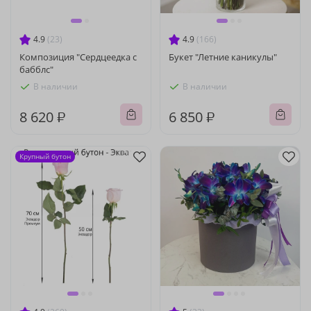
4.9
(23)
4.9
(166)
Композиция "Сердцеедка с
Букет "Летние каникулы"
бабблс"
В наличии
В наличии
8 620 ₽
6 850 ₽
Крупный бутон