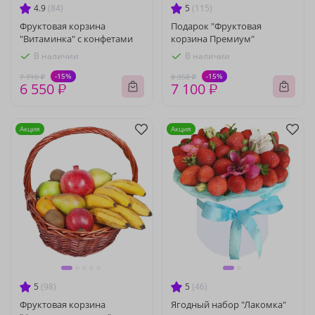
4.9
(84)
5
(115)
Фруктовая корзина
Подарок "Фруктовая
"Витаминка" с конфетами
корзина Премиум"
В наличии
В наличии
-15%
-15%
7 710 ₽
8 350 ₽
6 550 ₽
7 100 ₽
Акция
Акция
5
(98)
5
(46)
Фруктовая корзина
Ягодный набор "Лакомка"