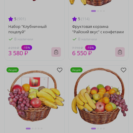
5
(901)
5
(114)
Набор "Клубничный
Фруктовая корзина
поцелуй"
"Райский вкус" с конфетами
В наличии
В наличии
-15%
-15%
4 210 ₽
7 710 ₽
3 580 ₽
6 550 ₽
Акция
Акция