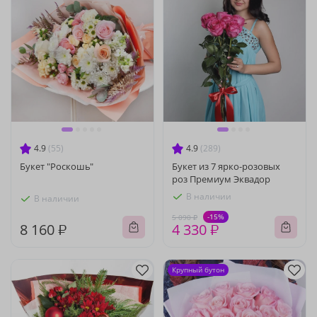
4.9
(55)
4.9
(289)
Букет "Роскошь"
Букет из 7 ярко-розовых
роз Премиум Эквадор
В наличии
В наличии
-15%
5 090 ₽
8 160 ₽
4 330 ₽
Крупный бутон