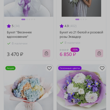
5
(34)
4.9
(402)
Букет "Весеннее
Букет из 21 белой и розовой
вдохновение"
розы Эквадор
В наличии
В наличии
-15%
8 060 ₽
3 470 ₽
6 850 ₽
Акция
Сезонные цветы